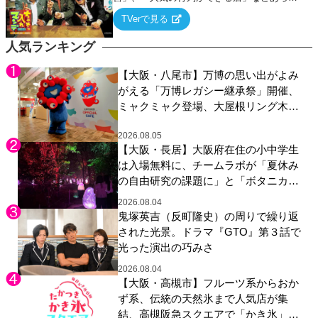
るテーマについて好き放題にちゃちゃを入れ
TVerで見る
ていく関西色を前面に押し出したトークバラ
エティ番組！
人気ランキング
【大阪・八尾市】万博の思い出がよみ
がえる「万博レガシー継承祭」開催、
ミャクミャク登場、大屋根リング木材
展示も
2026.08.05
【大阪・長居】大阪府在住の小中学生
は入場無料に、チームラボが「夏休み
の自由研究の課題に」と「ボタニカル
ガーデン 大阪」へ招待
2026.08.04
鬼塚英吉（反町隆史）の周りで繰り返
された光景。ドラマ『GTO』第３話で
光った演出の巧みさ
2026.08.04
【大阪・高槻市】フルーツ系からおか
ず系、伝統の天然氷まで人気店が集
結、高槻阪急スクエアで「かき氷」祭