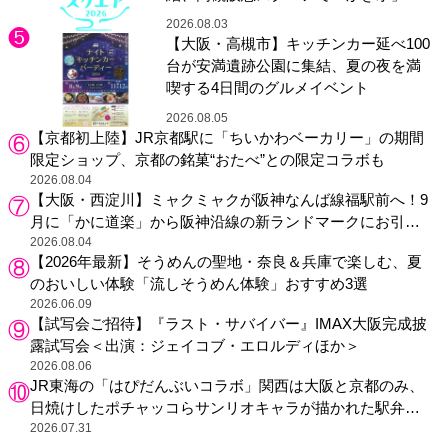
り
2026.08.03
【大阪・高槻市】キッチンカー延べ100
台が安満遺跡公園に集結、夏の夜を満
喫する4日間のグルメイベント
2026.08.05
【京都初上陸】JR京都駅に「ちいかわベーカリー」の期間
限定ショップ、京都の銘菓“おたべ”との限定コラボも
2026.08.04
【大阪・西淀川】ミャクミャクが阪神なんば線福駅前へ！9
月に「かに道楽」から阪神沿線の新ランドマークにお引っ
越し
2026.08.04
【2026年最新】そうめんの聖地・奈良＆兵庫で楽しむ、夏
のおいしい体験「流しそうめん体験」おすすめ3選
2026.06.09
【試写会ご招待】『ラスト・サバイバー』IMAX大阪完成披
露試写会＜出演：ジェイコブ・エロルディほか＞
2026.08.06
JR東海の「はぴだんぶいコラボ」関西は大阪と京都のみ、
日焼けしたポチャッコらサンリオキャラが描かれた駅弁や
グッズが登場
2026.07.31