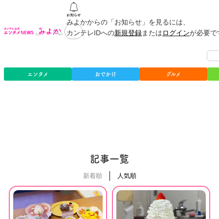
みよかからの「お知らせ」を見るには、
カンテレIDへの
新規登録
または
ログイン
が必要で
エンタメ
おでかけ
グルメ
記事一覧
新着順
人気順