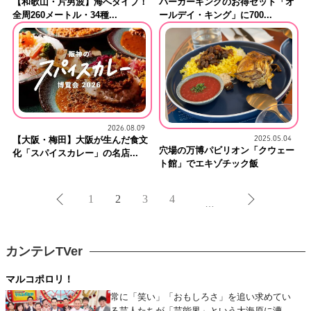
【和歌山・片男波】海へダイブ！
バーガーキングのお得セット「オ
全周260メートル・34種...
ールデイ・キング」に700...
2026.08.09
【大阪・梅田】大阪が生んだ食文
2025.05.04
穴場の万博パビリオン「クウェー
化「スパイスカレー」の名店...
ト館」でエキゾチック飯
1
2
3
4
…
カンテレTVer
マルコポロリ！
常に「笑い」「おもしろさ」を追い求めてい
る芸人たちが「芸能界」という大海原に漕ぎ