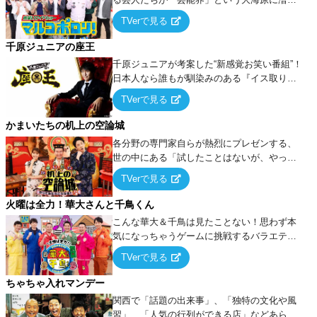
出でて、新たなオモシロ人間を発掘する！
TVerで見る
千原ジュニアの座王
千原ジュニアが考案した“新感覚お笑い番組”！
日本人なら誰もが馴染みのある『イス取りゲ
ーム』をベースに、大喜利・ギャグ・モノボ
TVerで見る
ケ・歌…など様々なお題で芸人がショートネ
タを競い合う！
かまいたちの机上の空論城
各分野の専門家自らが熱烈にプレゼンする、
世の中にある「試したことはないが、やって
みたらこうなる！…ハズ」という“机上の空
TVerで見る
論”に若手芸人らがカラダを張って挑む！
火曜は全力！華大さんと千鳥くん
こんな華大＆千鳥は見たことない！思わず本
気になっちゃうゲームに挑戦するバラエティ
ー！
TVerで見る
ちゃちゃ入れマンデー
関西で「話題の出来事」、「独特の文化や風
習」、「人気の行列ができる店」などあらゆ