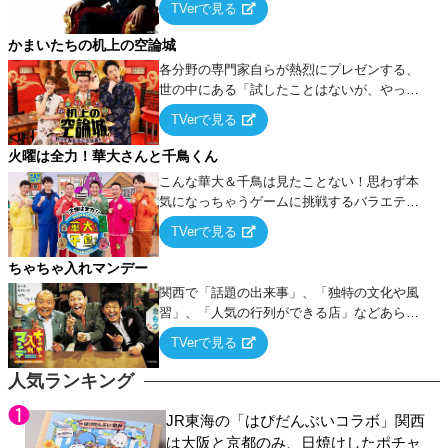
TVerで見る
ケ・歌…など様々なお題で芸人がショートネ
タを競い合う！
かまいたちの机上の空論城
各分野の専門家自らが熱烈にプレゼンする、
世の中にある「試したことはないが、やって
みたらこうなる！…ハズ」という“机上の空
TVerで見る
論”に若手芸人らがカラダを張って挑む！
火曜は全力！華大さんと千鳥くん
こんな華大＆千鳥は見たことない！思わず本
気になっちゃうゲームに挑戦するバラエティ
ー！
TVerで見る
ちゃちゃ入れマンデー
関西で「話題の出来事」、「独特の文化や風
習」、「人気の行列ができる店」などあらゆ
るテーマについて好き放題にちゃちゃを入れ
TVerで見る
ていく関西色を前面に押し出したトークバラ
エティ番組！
人気ランキング
JR東海の「はぴだんぶいコラボ」関西
は大阪と京都のみ、日焼けしたポチャ