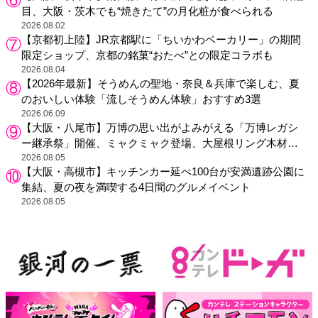
目、大阪・茨木でも“焼きたて”の月化粧が食べられる
2026.08.02
【京都初上陸】JR京都駅に「ちいかわベーカリー」の期間
限定ショップ、京都の銘菓“おたべ”との限定コラボも
2026.08.04
【2026年最新】そうめんの聖地・奈良＆兵庫で楽しむ、夏
のおいしい体験「流しそうめん体験」おすすめ3選
2026.06.09
【大阪・八尾市】万博の思い出がよみがえる「万博レガシ
ー継承祭」開催、ミャクミャク登場、大屋根リング木材展
示も
2026.08.05
【大阪・高槻市】キッチンカー延べ100台が安満遺跡公園に
集結、夏の夜を満喫する4日間のグルメイベント
2026.08.05