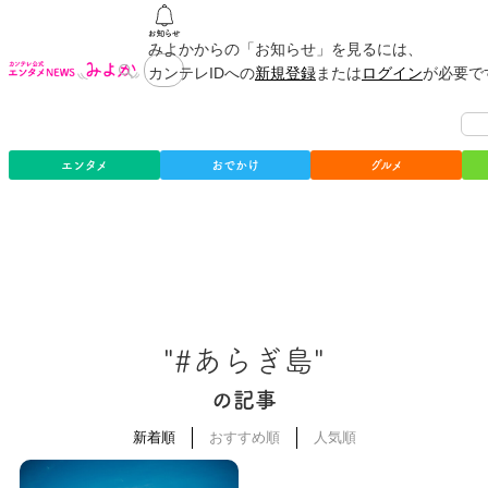
みよかからの「お知らせ」を見るには、
カンテレIDへの
新規登録
または
ログイン
が必要で
エンタメ
おでかけ
グルメ
"#あらぎ島"
の記事
新着順
おすすめ順
人気順