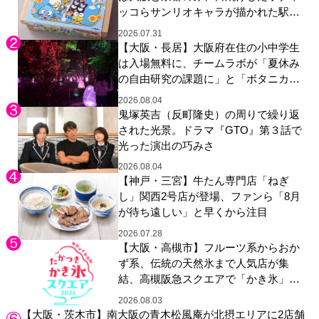
ッコらサンリオキャラが描かれた駅弁
やグッズが登場
2026.07.31
【大阪・長居】大阪府在住の小中学生
は入場無料に、チームラボが「夏休み
の自由研究の課題に」と「ボタニカル
ガーデン 大阪」へ招待
2026.08.04
鬼塚英吉（反町隆史）の周りで繰り返
された光景。ドラマ『GTO』第３話で
光った演出の巧みさ
2026.08.04
【神戸・三宮】牛たん専門店「ねぎ
し」関西2号店が登場、ファンら「8月
が待ち遠しい」と早くから注目
2026.07.28
【大阪・高槻市】フルーツ系からおか
ず系、伝統の天然氷まで人気店が集
結、高槻阪急スクエアで「かき氷」祭
り
2026.08.03
【大阪・茨木市】南大阪の青木松風庵が北摂エリアに2店舗