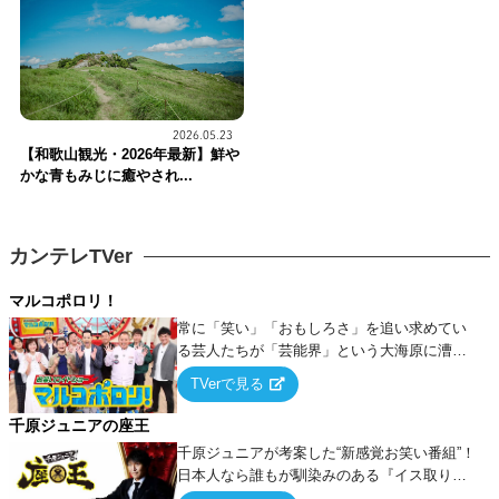
2026.05.23
【和歌山観光・2026年最新】鮮や
かな青もみじに癒やされ...
カンテレTVer
マルコポロリ！
常に「笑い」「おもしろさ」を追い求めてい
る芸人たちが「芸能界」という大海原に漕ぎ
出でて、新たなオモシロ人間を発掘する！
TVerで見る
千原ジュニアの座王
千原ジュニアが考案した“新感覚お笑い番組”！
日本人なら誰もが馴染みのある『イス取りゲ
ーム』をベースに、大喜利・ギャグ・モノボ