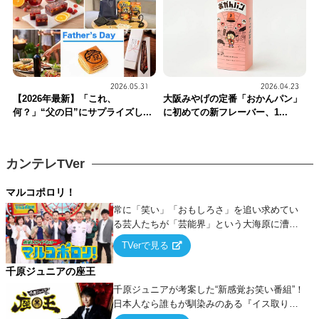
2026.05.31
2026.04.23
【2026年最新】「これ、
大阪みやげの定番「おかんパン」
何？」“父の日”にサプライズし...
に初めての新フレーバー、1...
カンテレTVer
マルコポロリ！
常に「笑い」「おもしろさ」を追い求めてい
る芸人たちが「芸能界」という大海原に漕ぎ
出でて、新たなオモシロ人間を発掘する！
TVerで見る
千原ジュニアの座王
千原ジュニアが考案した“新感覚お笑い番組”！
日本人なら誰もが馴染みのある『イス取りゲ
ーム』をベースに、大喜利・ギャグ・モノボ