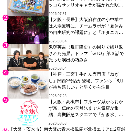
ッコらサンリオキャラが描かれた駅弁
やグッズが登場
2026.07.31
【大阪・長居】大阪府在住の小中学生
は入場無料に、チームラボが「夏休み
の自由研究の課題に」と「ボタニカル
ガーデン 大阪」へ招待
2026.08.04
鬼塚英吉（反町隆史）の周りで繰り返
された光景。ドラマ『GTO』第３話で
光った演出の巧みさ
2026.08.04
【神戸・三宮】牛たん専門店「ねぎ
し」関西2号店が登場、ファンら「8月
が待ち遠しい」と早くから注目
2026.07.28
【大阪・高槻市】フルーツ系からおか
ず系、伝統の天然氷まで人気店が集
結、高槻阪急スクエアで「かき氷」祭
り
2026.08.03
【大阪・茨木市】南大阪の青木松風庵が北摂エリアに2店舗