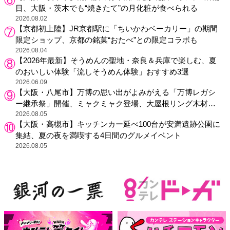
目、大阪・茨木でも“焼きたて”の月化粧が食べられる
2026.08.02
【京都初上陸】JR京都駅に「ちいかわベーカリー」の期間
限定ショップ、京都の銘菓“おたべ”との限定コラボも
2026.08.04
【2026年最新】そうめんの聖地・奈良＆兵庫で楽しむ、夏
のおいしい体験「流しそうめん体験」おすすめ3選
2026.06.09
【大阪・八尾市】万博の思い出がよみがえる「万博レガシ
ー継承祭」開催、ミャクミャク登場、大屋根リング木材展
示も
2026.08.05
【大阪・高槻市】キッチンカー延べ100台が安満遺跡公園に
集結、夏の夜を満喫する4日間のグルメイベント
2026.08.05