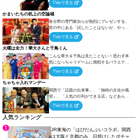
TVerで見る
ケ・歌…など様々なお題で芸人がショートネ
タを競い合う！
かまいたちの机上の空論城
各分野の専門家自らが熱烈にプレゼンする、
世の中にある「試したことはないが、やって
みたらこうなる！…ハズ」という“机上の空
TVerで見る
論”に若手芸人らがカラダを張って挑む！
火曜は全力！華大さんと千鳥くん
こんな華大＆千鳥は見たことない！思わず本
気になっちゃうゲームに挑戦するバラエティ
ー！
TVerで見る
ちゃちゃ入れマンデー
関西で「話題の出来事」、「独特の文化や風
習」、「人気の行列ができる店」などあらゆ
るテーマについて好き放題にちゃちゃを入れ
TVerで見る
ていく関西色を前面に押し出したトークバラ
エティ番組！
人気ランキング
JR東海の「はぴだんぶいコラボ」関西
は大阪と京都のみ、日焼けしたポチャ