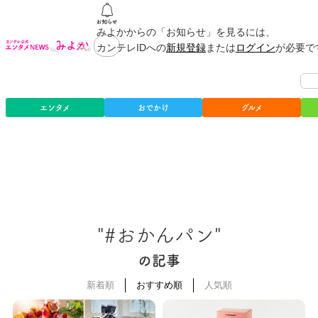
みよかからの「お知らせ」を見るには、
カンテレIDへの
新規登録
または
ログイン
が必要で
エンタメ
おでかけ
グルメ
"#おかんパン"
の記事
新着順
おすすめ順
人気順