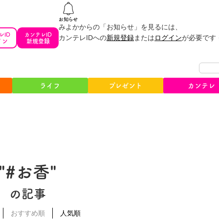
みよかからの「お知らせ」を見るには、
レID
カンテレID
カンテレIDへの
新規登録
または
ログイン
が必要です
イン
新規登録
ライフ
プレゼント
カンテレ
"#お香"
の記事
おすすめ順
人気順