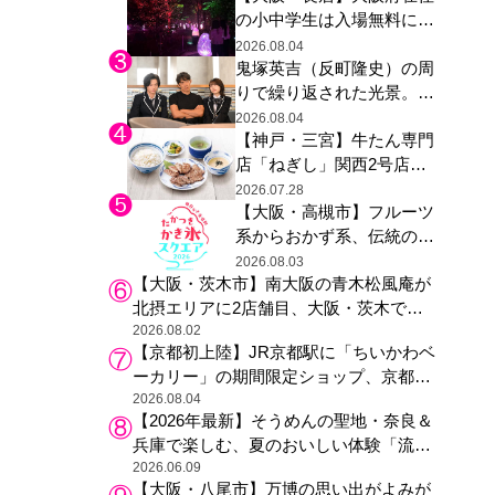
の小中学生は入場無料に、
た駅弁やグッズが登場
チームラボが「夏休みの自
2026.08.04
鬼塚英吉（反町隆史）の周
由研究の課題に」と「ボタ
りで繰り返された光景。ド
ニカルガーデン 大阪」へ招
ラマ『GTO』第３話で光っ
待
2026.08.04
【神戸・三宮】牛たん専門
た演出の巧みさ
店「ねぎし」関西2号店が
登場、ファンら「8月が待
2026.07.28
【大阪・高槻市】フルーツ
ち遠しい」と早くから注目
系からおかず系、伝統の天
然氷まで人気店が集結、高
2026.08.03
【大阪・茨木市】南大阪の青木松風庵が
槻阪急スクエアで「かき
北摂エリアに2店舗目、大阪・茨木で
氷」祭り
も“焼きたて”の月化粧が食べられる
2026.08.02
【京都初上陸】JR京都駅に「ちいかわベ
ーカリー」の期間限定ショップ、京都の
銘菓“おたべ”との限定コラボも
2026.08.04
【2026年最新】そうめんの聖地・奈良＆
兵庫で楽しむ、夏のおいしい体験「流し
そうめん体験」おすすめ3選
2026.06.09
【大阪・八尾市】万博の思い出がよみが