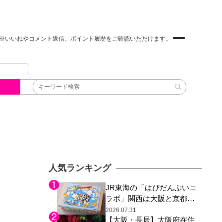
※いいねやコメント返信、ポイント履歴をご確認いただけます。
人気ランキング
JR東海の「はぴだんぶいコ
ラボ」関西は大阪と京都の
み、日焼けしたポチャッコ
2026.07.31
【大阪・長居】大阪府在住
らサンリオキャラが描かれ