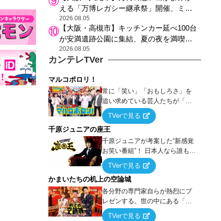
える「万博レガシー継承祭」開催、ミャ
クミャク登場、大屋根リング木材展示も
2026.08.05
【大阪・高槻市】キッチンカー延べ100台
が安満遺跡公園に集結、夏の夜を満喫す
る4日間のグルメイベント
2026.08.05
カンテレTVer
マルコポロリ！
常に「笑い」「おもしろさ」を
追い求めている芸人たちが「芸
能界」という大海原に漕ぎ出で
TVerで見る
て、新たなオモシロ人間を発掘
千原ジュニアの座王
する！
千原ジュニアが考案した“新感覚
お笑い番組”！ 日本人なら誰もが
馴染みのある『イス取りゲー
TVerで見る
ム』をベースに、大喜利・ギャ
かまいたちの机上の空論城
グ・モノボケ・歌…など様々な
お題で芸人がショートネタを競
各分野の専門家自らが熱烈にプ
い合う！
レゼンする、世の中にある「試
したことはないが、やってみた
TVerで見る
らこうなる！…ハズ」という“机