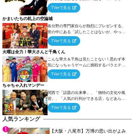
ーム』をベースに、大喜利・ギャグ・モノボ
TVerで見る
ケ・歌…など様々なお題で芸人がショートネ
タを競い合う！
かまいたちの机上の空論城
各分野の専門家自らが熱烈にプレゼンする、
世の中にある「試したことはないが、やって
みたらこうなる！…ハズ」という“机上の空
TVerで見る
論”に若手芸人らがカラダを張って挑む！
火曜は全力！華大さんと千鳥くん
こんな華大＆千鳥は見たことない！思わず本
気になっちゃうゲームに挑戦するバラエティ
ー！
TVerで見る
ちゃちゃ入れマンデー
関西で「話題の出来事」、「独特の文化や風
習」、「人気の行列ができる店」などあらゆ
るテーマについて好き放題にちゃちゃを入れ
TVerで見る
ていく関西色を前面に押し出したトークバラ
エティ番組！
人気ランキング
【大阪・八尾市】万博の思い出がよみ