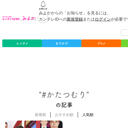
みよかからの「お知らせ」を見るには、
カンテレIDへの
新規登録
または
ログイン
が必要で
エンタメ
おでかけ
グルメ
"#かたつむり"
の記事
新着順
おすすめ順
人気順