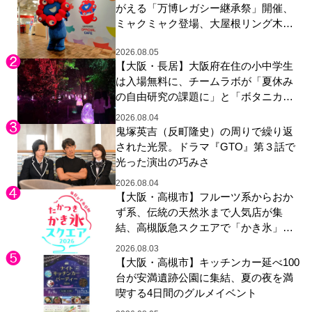
がえる「万博レガシー継承祭」開催、
ミャクミャク登場、大屋根リング木材
展示も
2026.08.05
【大阪・長居】大阪府在住の小中学生
は入場無料に、チームラボが「夏休み
の自由研究の課題に」と「ボタニカル
ガーデン 大阪」へ招待
2026.08.04
鬼塚英吉（反町隆史）の周りで繰り返
された光景。ドラマ『GTO』第３話で
光った演出の巧みさ
2026.08.04
【大阪・高槻市】フルーツ系からおか
ず系、伝統の天然氷まで人気店が集
結、高槻阪急スクエアで「かき氷」祭
り
2026.08.03
【大阪・高槻市】キッチンカー延べ100
台が安満遺跡公園に集結、夏の夜を満
喫する4日間のグルメイベント