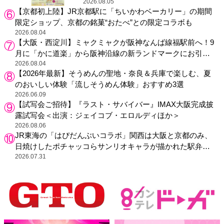
2026.08.05
【京都初上陸】JR京都駅に「ちいかわベーカリー」の期間
限定ショップ、京都の銘菓“おたべ”との限定コラボも
2026.08.04
【大阪・西淀川】ミャクミャクが阪神なんば線福駅前へ！9
月に「かに道楽」から阪神沿線の新ランドマークにお引っ
越し
2026.08.04
【2026年最新】そうめんの聖地・奈良＆兵庫で楽しむ、夏
のおいしい体験「流しそうめん体験」おすすめ3選
2026.06.09
【試写会ご招待】『ラスト・サバイバー』IMAX大阪完成披
露試写会＜出演：ジェイコブ・エロルディほか＞
2026.08.06
JR東海の「はぴだんぶいコラボ」関西は大阪と京都のみ、
日焼けしたポチャッコらサンリオキャラが描かれた駅弁や
グッズが登場
2026.07.31