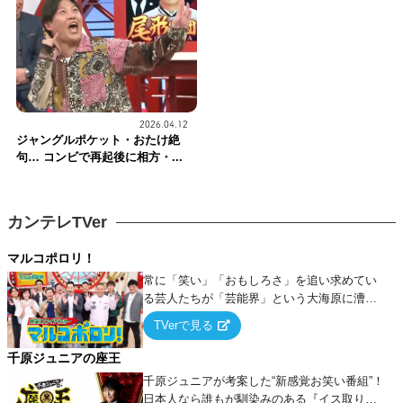
2026.04.12
ジャングルポケット・おたけ絶
句… コンビで再起後に相方・...
カンテレTVer
マルコポロリ！
常に「笑い」「おもしろさ」を追い求めてい
る芸人たちが「芸能界」という大海原に漕ぎ
出でて、新たなオモシロ人間を発掘する！
TVerで見る
千原ジュニアの座王
千原ジュニアが考案した“新感覚お笑い番組”！
日本人なら誰もが馴染みのある『イス取りゲ