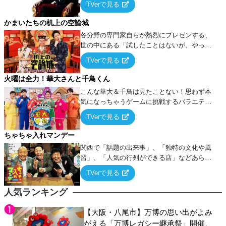
TVerで見る
ケ・歌…など様々なお題で芸人がショートネ
タを競い合う！
かまいたちの机上の空論城
各分野の専門家自らが熱烈にプレゼンする、
世の中にある「試したことはないが、やって
みたらこうなる！…ハズ」という“机上の空
TVerで見る
論”に若手芸人らがカラダを張って挑む！
火曜は全力！華大さんと千鳥くん
こんな華大＆千鳥は見たことない！思わず本
気になっちゃうゲームに挑戦するバラエティ
ー！
TVerで見る
ちゃちゃ入れマンデー
関西で「話題の出来事」、「独特の文化や風
習」、「人気の行列ができる店」などあらゆ
るテーマについて好き放題にちゃちゃを入れ
TVerで見る
ていく関西色を前面に押し出したトークバラ
エティ番組！
人気ランキング
【大阪・八尾市】万博の思い出がよみ
がえる「万博レガシー継承祭」開催、