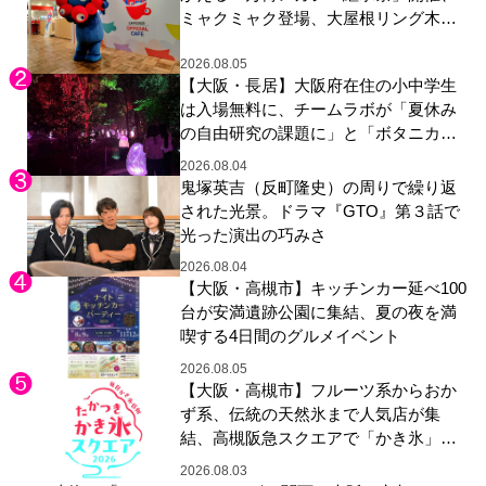
ミャクミャク登場、大屋根リング木材
展示も
2026.08.05
【大阪・長居】大阪府在住の小中学生
は入場無料に、チームラボが「夏休み
の自由研究の課題に」と「ボタニカル
ガーデン 大阪」へ招待
2026.08.04
鬼塚英吉（反町隆史）の周りで繰り返
された光景。ドラマ『GTO』第３話で
光った演出の巧みさ
2026.08.04
【大阪・高槻市】キッチンカー延べ100
台が安満遺跡公園に集結、夏の夜を満
喫する4日間のグルメイベント
2026.08.05
【大阪・高槻市】フルーツ系からおか
ず系、伝統の天然氷まで人気店が集
結、高槻阪急スクエアで「かき氷」祭
り
2026.08.03