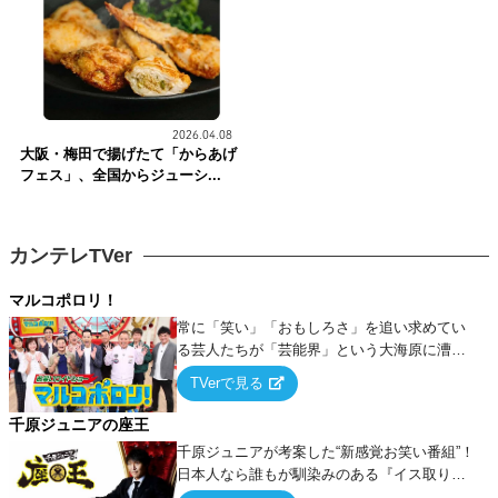
2026.04.08
大阪・梅田で揚げたて「からあげ
フェス」、全国からジューシ...
カンテレTVer
マルコポロリ！
常に「笑い」「おもしろさ」を追い求めてい
る芸人たちが「芸能界」という大海原に漕ぎ
出でて、新たなオモシロ人間を発掘する！
TVerで見る
千原ジュニアの座王
千原ジュニアが考案した“新感覚お笑い番組”！
日本人なら誰もが馴染みのある『イス取りゲ
ーム』をベースに、大喜利・ギャグ・モノボ