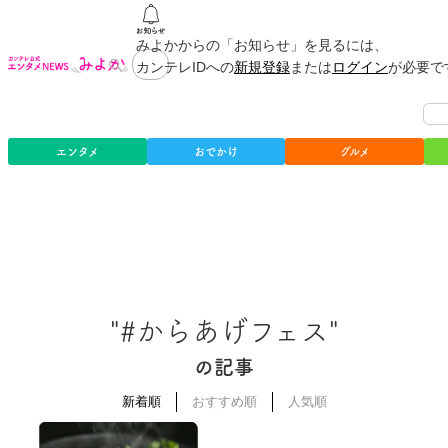
みよかからの「お知らせ」を見るには、
カンテレIDへの
新規登録
または
ログイン
が必要で
エンタメ
おでかけ
グルメ
"#からあげフェス"
の記事
新着順
おすすめ順
人気順