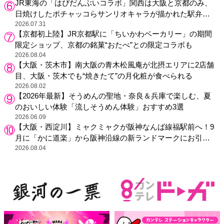
JR東海の「はぴだんぶいコラボ」関西は大阪と京都のみ、
日焼けしたポチャッコらサンリオキャラが描かれた駅弁や
グッズが登場
2026.07.31
【京都初上陸】JR京都駅に「ちいかわベーカリー」の期間
限定ショップ、京都の銘菓“おたべ”との限定コラボも
2026.08.04
【大阪・茨木市】南大阪の青木松風庵が北摂エリアに2店舗
目、大阪・茨木でも“焼きたて”の月化粧が食べられる
2026.08.02
【2026年最新】そうめんの聖地・奈良＆兵庫で楽しむ、夏
のおいしい体験「流しそうめん体験」おすすめ3選
2026.06.09
【大阪・西淀川】ミャクミャクが阪神なんば線福駅前へ！9
月に「かに道楽」から阪神沿線の新ランドマークにお引っ
越し
2026.08.04