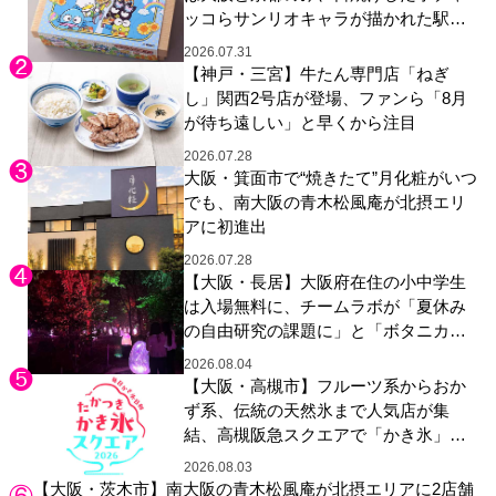
ッコらサンリオキャラが描かれた駅弁
やグッズが登場
2026.07.31
【神戸・三宮】牛たん専門店「ねぎ
し」関西2号店が登場、ファンら「8月
が待ち遠しい」と早くから注目
2026.07.28
大阪・箕面市で“焼きたて”月化粧がいつ
でも、南大阪の青木松風庵が北摂エリ
アに初進出
2026.07.28
【大阪・長居】大阪府在住の小中学生
は入場無料に、チームラボが「夏休み
の自由研究の課題に」と「ボタニカル
ガーデン 大阪」へ招待
2026.08.04
【大阪・高槻市】フルーツ系からおか
ず系、伝統の天然氷まで人気店が集
結、高槻阪急スクエアで「かき氷」祭
り
2026.08.03
【大阪・茨木市】南大阪の青木松風庵が北摂エリアに2店舗