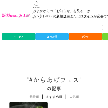
みよかからの「お知らせ」を見るには、
カンテレIDへの
新規登録
または
ログイン
が必要で
エンタメ
おでかけ
グルメ
"#からあげフェス"
の記事
新着順
おすすめ順
人気順