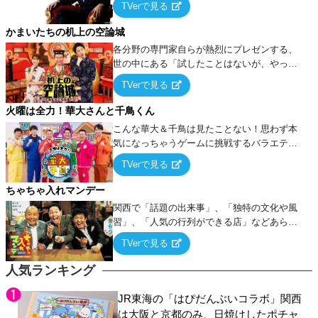
TVerで見る
ケ・歌…など様々なお題で芸人がショートネ
タを競い合う！
かまいたちの机上の空論城
各分野の専門家自らが熱烈にプレゼンする、
世の中にある「試したことはないが、やって
みたらこうなる！…ハズ」という“机上の空
TVerで見る
論”に若手芸人らがカラダを張って挑む！
火曜は全力！華大さんと千鳥くん
こんな華大＆千鳥は見たことない！思わず本
気になっちゃうゲームに挑戦するバラエティ
ー！
TVerで見る
ちゃちゃ入れマンデー
関西で「話題の出来事」、「独特の文化や風
習」、「人気の行列ができる店」などあらゆ
るテーマについて好き放題にちゃちゃを入れ
TVerで見る
ていく関西色を前面に押し出したトークバラ
エティ番組！
人気ランキング
JR東海の「はぴだんぶいコラボ」関西
は大阪と京都のみ、日焼けしたポチャ