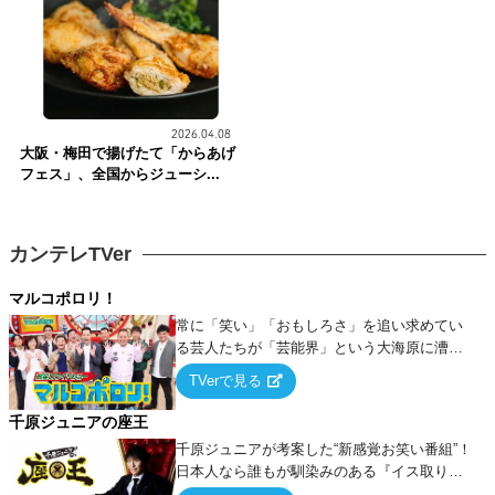
2026.04.08
大阪・梅田で揚げたて「からあげ
フェス」、全国からジューシ...
カンテレTVer
マルコポロリ！
常に「笑い」「おもしろさ」を追い求めてい
る芸人たちが「芸能界」という大海原に漕ぎ
出でて、新たなオモシロ人間を発掘する！
TVerで見る
千原ジュニアの座王
千原ジュニアが考案した“新感覚お笑い番組”！
日本人なら誰もが馴染みのある『イス取りゲ
ーム』をベースに、大喜利・ギャグ・モノボ