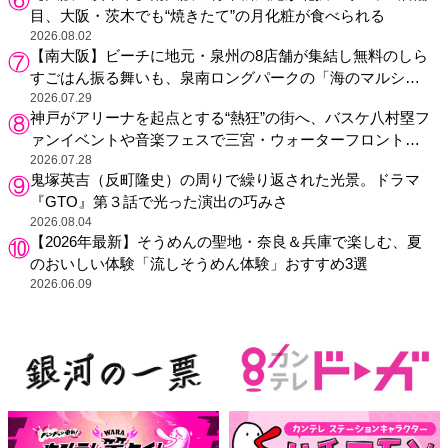
目、大阪・茨木でも“焼きたて”の月化粧が食べられる
2026.08.02
【南大阪】ビーチに地元・泉州の8店舗が集結し無料のしら
すごはん振る舞いも、泉南ロングパークの「海のマルシ
ェ」がリニューアル！
2026.07.29
神戸がアリーナを起点とする“熱狂”の街へ、バスケ八村塁フ
ァンイベントや音楽フェスで三宮・ウォーターフロントを
活性化
2026.07.28
鬼塚英吉（反町隆史）の周りで繰り返された光景。ドラマ
『GTO』第３話で光った演出の巧みさ
2026.08.04
【2026年最新】そうめんの聖地・奈良＆兵庫で楽しむ、夏
のおいしい体験「流しそうめん体験」おすすめ3選
2026.06.09