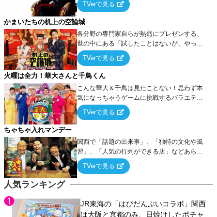
TVerで見る
ケ・歌…など様々なお題で芸人がショートネ
タを競い合う！
かまいたちの机上の空論城
各分野の専門家自らが熱烈にプレゼンする、
世の中にある「試したことはないが、やって
みたらこうなる！…ハズ」という“机上の空
TVerで見る
論”に若手芸人らがカラダを張って挑む！
火曜は全力！華大さんと千鳥くん
こんな華大＆千鳥は見たことない！思わず本
気になっちゃうゲームに挑戦するバラエティ
ー！
TVerで見る
ちゃちゃ入れマンデー
関西で「話題の出来事」、「独特の文化や風
習」、「人気の行列ができる店」などあらゆ
るテーマについて好き放題にちゃちゃを入れ
TVerで見る
ていく関西色を前面に押し出したトークバラ
エティ番組！
人気ランキング
JR東海の「はぴだんぶいコラボ」関西
は大阪と京都のみ、日焼けしたポチャ