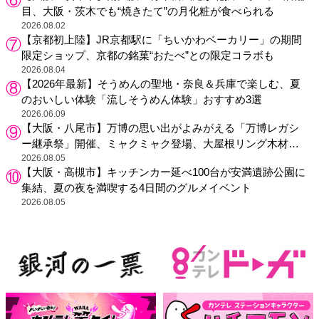
目、大阪・茨木でも“焼きたて”の月化粧が食べられる
2026.08.02
【京都初上陸】JR京都駅に「ちいかわベーカリー」の期間
限定ショップ、京都の銘菓“おたべ”との限定コラボも
2026.08.04
【2026年最新】そうめんの聖地・奈良＆兵庫で楽しむ、夏
のおいしい体験「流しそうめん体験」おすすめ3選
2026.06.09
【大阪・八尾市】万博の思い出がよみがえる「万博レガシ
ー継承祭」開催、ミャクミャク登場、大屋根リング木材展
示も
2026.08.05
【大阪・高槻市】キッチンカー延べ100台が安満遺跡公園に
集結、夏の夜を満喫する4日間のグルメイベント
2026.08.05