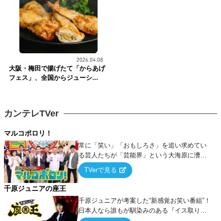
2026.04.08
大阪・梅田で揚げたて「からあげ
フェス」、全国からジューシ...
カンテレTVer
マルコポロリ！
常に「笑い」「おもしろさ」を追い求めてい
る芸人たちが「芸能界」という大海原に漕ぎ
出でて、新たなオモシロ人間を発掘する！
TVerで見る
千原ジュニアの座王
千原ジュニアが考案した“新感覚お笑い番組”！
日本人なら誰もが馴染みのある『イス取りゲ
ーム』をベースに、大喜利・ギャグ・モノボ