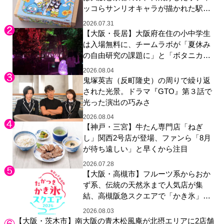
ッコらサンリオキャラが描かれた駅弁
やグッズが登場
2026.07.31
【大阪・長居】大阪府在住の小中学生
は入場無料に、チームラボが「夏休み
の自由研究の課題に」と「ボタニカル
ガーデン 大阪」へ招待
2026.08.04
鬼塚英吉（反町隆史）の周りで繰り返
された光景。ドラマ『GTO』第３話で
光った演出の巧みさ
2026.08.04
【神戸・三宮】牛たん専門店「ねぎ
し」関西2号店が登場、ファンら「8月
が待ち遠しい」と早くから注目
2026.07.28
【大阪・高槻市】フルーツ系からおか
ず系、伝統の天然氷まで人気店が集
結、高槻阪急スクエアで「かき氷」祭
り
2026.08.03
【大阪・茨木市】南大阪の青木松風庵が北摂エリアに2店舗