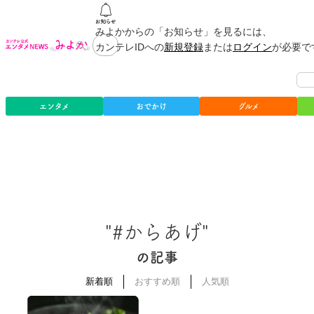
みよかからの「お知らせ」を見るには、
カンテレIDへの
新規登録
または
ログイン
が必要で
エンタメ
おでかけ
グルメ
"#からあげ"
の記事
新着順
おすすめ順
人気順