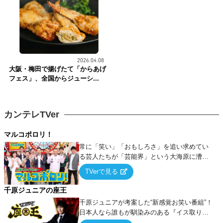
2026.04.08
大阪・梅田で揚げたて「からあげ
フェス」、全国からジューシ...
カンテレTVer
マルコポロリ！
常に「笑い」「おもしろさ」を追い求めてい
る芸人たちが「芸能界」という大海原に漕ぎ
出でて、新たなオモシロ人間を発掘する！
TVerで見る
千原ジュニアの座王
千原ジュニアが考案した“新感覚お笑い番組”！
日本人なら誰もが馴染みのある『イス取りゲ
ーム』をベースに、大喜利・ギャグ・モノボ