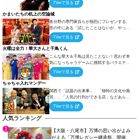
TVerで見る
ケ・歌…など様々なお題で芸人がショートネ
タを競い合う！
かまいたちの机上の空論城
各分野の専門家自らが熱烈にプレゼンする、
世の中にある「試したことはないが、やって
みたらこうなる！…ハズ」という“机上の空
TVerで見る
論”に若手芸人らがカラダを張って挑む！
火曜は全力！華大さんと千鳥くん
こんな華大＆千鳥は見たことない！思わず本
気になっちゃうゲームに挑戦するバラエティ
ー！
TVerで見る
ちゃちゃ入れマンデー
関西で「話題の出来事」、「独特の文化や風
習」、「人気の行列ができる店」などあらゆ
るテーマについて好き放題にちゃちゃを入れ
TVerで見る
ていく関西色を前面に押し出したトークバラ
エティ番組！
人気ランキング
【大阪・八尾市】万博の思い出がよみ
がえる「万博レガシー継承祭」開催、