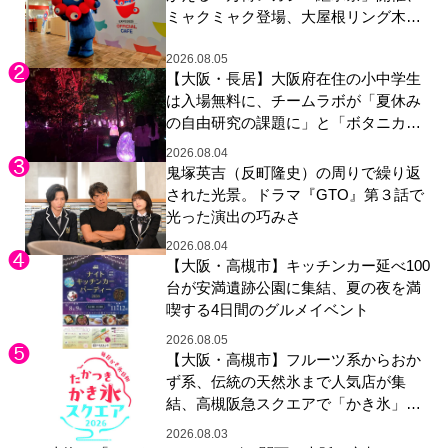
ミャクミャク登場、大屋根リング木材
展示も
2026.08.05
【大阪・長居】大阪府在住の小中学生
は入場無料に、チームラボが「夏休み
の自由研究の課題に」と「ボタニカル
ガーデン 大阪」へ招待
2026.08.04
鬼塚英吉（反町隆史）の周りで繰り返
された光景。ドラマ『GTO』第３話で
光った演出の巧みさ
2026.08.04
【大阪・高槻市】キッチンカー延べ100
台が安満遺跡公園に集結、夏の夜を満
喫する4日間のグルメイベント
2026.08.05
【大阪・高槻市】フルーツ系からおか
ず系、伝統の天然氷まで人気店が集
結、高槻阪急スクエアで「かき氷」祭
り
2026.08.03