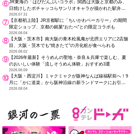
JR東海の「はぴだんぶいコラボ」関西は大阪と京都のみ、
日焼けしたポチャッコらサンリオキャラが描かれた駅弁や
グッズが登場
2026.07.31
【京都初上陸】JR京都駅に「ちいかわベーカリー」の期間
限定ショップ、京都の銘菓“おたべ”との限定コラボも
2026.08.04
【大阪・茨木市】南大阪の青木松風庵が北摂エリアに2店舗
目、大阪・茨木でも“焼きたて”の月化粧が食べられる
2026.08.02
【2026年最新】そうめんの聖地・奈良＆兵庫で楽しむ、夏
のおいしい体験「流しそうめん体験」おすすめ3選
2026.06.09
【大阪・西淀川】ミャクミャクが阪神なんば線福駅前へ！9
月に「かに道楽」から阪神沿線の新ランドマークにお引っ
越し
2026.08.04