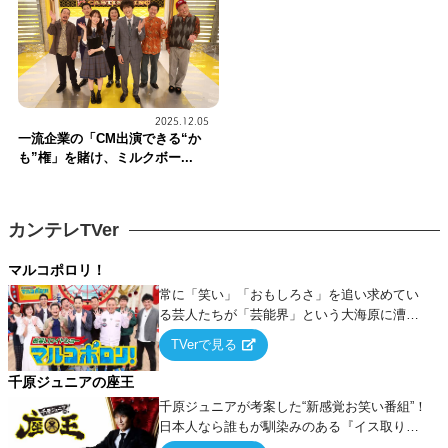
2025.12.05
一流企業の「CM出演できる“か
も”権」を賭け、ミルクボー...
カンテレTVer
マルコポロリ！
常に「笑い」「おもしろさ」を追い求めてい
る芸人たちが「芸能界」という大海原に漕ぎ
出でて、新たなオモシロ人間を発掘する！
TVerで見る
千原ジュニアの座王
千原ジュニアが考案した“新感覚お笑い番組”！
日本人なら誰もが馴染みのある『イス取りゲ
ーム』をベースに、大喜利・ギャグ・モノボ