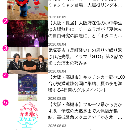
ミャクミャク登場、大屋根リング木材
展示も
2026.08.05
【大阪・長居】大阪府在住の小中学生
は入場無料に、チームラボが「夏休み
の自由研究の課題に」と「ボタニカル
ガーデン 大阪」へ招待
2026.08.04
鬼塚英吉（反町隆史）の周りで繰り返
された光景。ドラマ『GTO』第３話で
光った演出の巧みさ
2026.08.04
【大阪・高槻市】キッチンカー延べ100
台が安満遺跡公園に集結、夏の夜を満
喫する4日間のグルメイベント
2026.08.05
【大阪・高槻市】フルーツ系からおか
ず系、伝統の天然氷まで人気店が集
結、高槻阪急スクエアで「かき氷」祭
り
2026.08.03