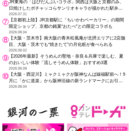
JR東海の「はぴだんぶいコラボ」関西は大阪と京都のみ、
日焼けしたポチャッコらサンリオキャラが描かれた駅弁や
グッズが登場
2026.07.31
【京都初上陸】JR京都駅に「ちいかわベーカリー」の期間
限定ショップ、京都の銘菓“おたべ”との限定コラボも
2026.08.04
【大阪・茨木市】南大阪の青木松風庵が北摂エリアに2店舗
目、大阪・茨木でも“焼きたて”の月化粧が食べられる
2026.08.02
【2026年最新】そうめんの聖地・奈良＆兵庫で楽しむ、夏
のおいしい体験「流しそうめん体験」おすすめ3選
2026.06.09
【大阪・西淀川】ミャクミャクが阪神なんば線福駅前へ！9
月に「かに道楽」から阪神沿線の新ランドマークにお引っ
越し
2026.08.04