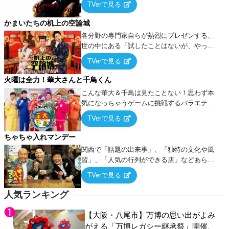
TVerで見る
ケ・歌…など様々なお題で芸人がショートネ
タを競い合う！
かまいたちの机上の空論城
各分野の専門家自らが熱烈にプレゼンする、
世の中にある「試したことはないが、やって
みたらこうなる！…ハズ」という“机上の空
TVerで見る
論”に若手芸人らがカラダを張って挑む！
火曜は全力！華大さんと千鳥くん
こんな華大＆千鳥は見たことない！思わず本
気になっちゃうゲームに挑戦するバラエティ
ー！
TVerで見る
ちゃちゃ入れマンデー
関西で「話題の出来事」、「独特の文化や風
習」、「人気の行列ができる店」などあらゆ
るテーマについて好き放題にちゃちゃを入れ
TVerで見る
ていく関西色を前面に押し出したトークバラ
エティ番組！
人気ランキング
【大阪・八尾市】万博の思い出がよみ
がえる「万博レガシー継承祭」開催、