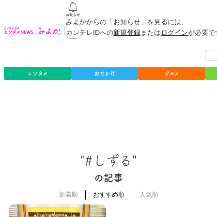
みよかからの「お知らせ」を見るには、
カンテレIDへの
新規登録
または
ログイン
が必要で
エンタメ
おでかけ
グルメ
"#しずる"
の記事
新着順
おすすめ順
人気順