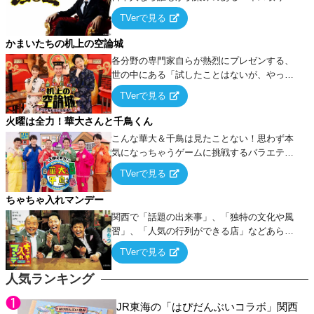
ーム』をベースに、大喜利・ギャグ・モノボ
TVerで見る
ケ・歌…など様々なお題で芸人がショートネ
タを競い合う！
かまいたちの机上の空論城
各分野の専門家自らが熱烈にプレゼンする、
世の中にある「試したことはないが、やって
みたらこうなる！…ハズ」という“机上の空
TVerで見る
論”に若手芸人らがカラダを張って挑む！
火曜は全力！華大さんと千鳥くん
こんな華大＆千鳥は見たことない！思わず本
気になっちゃうゲームに挑戦するバラエティ
ー！
TVerで見る
ちゃちゃ入れマンデー
関西で「話題の出来事」、「独特の文化や風
習」、「人気の行列ができる店」などあらゆ
るテーマについて好き放題にちゃちゃを入れ
TVerで見る
ていく関西色を前面に押し出したトークバラ
エティ番組！
人気ランキング
JR東海の「はぴだんぶいコラボ」関西