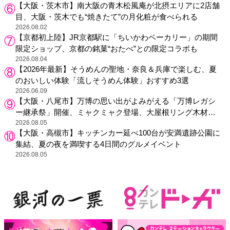
【大阪・茨木市】南大阪の青木松風庵が北摂エリアに2店舗
目、大阪・茨木でも“焼きたて”の月化粧が食べられる
2026.08.02
【京都初上陸】JR京都駅に「ちいかわベーカリー」の期間
限定ショップ、京都の銘菓“おたべ”との限定コラボも
2026.08.04
【2026年最新】そうめんの聖地・奈良＆兵庫で楽しむ、夏
のおいしい体験「流しそうめん体験」おすすめ3選
2026.06.09
【大阪・八尾市】万博の思い出がよみがえる「万博レガシ
ー継承祭」開催、ミャクミャク登場、大屋根リング木材展
示も
2026.08.05
【大阪・高槻市】キッチンカー延べ100台が安満遺跡公園に
集結、夏の夜を満喫する4日間のグルメイベント
2026.08.05