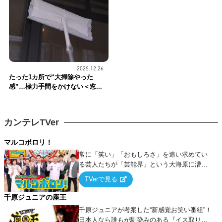
2025.12.26
たった1カ所で“大掃除やった
感”…極力手間をかけない＜窓...
カンテレTVer
マルコポロリ！
常に「笑い」「おもしろさ」を追い求めてい
る芸人たちが「芸能界」という大海原に漕ぎ
出でて、新たなオモシロ人間を発掘する！
TVerで見る
千原ジュニアの座王
千原ジュニアが考案した“新感覚お笑い番組”！
日本人なら誰もが馴染みのある『イス取りゲ