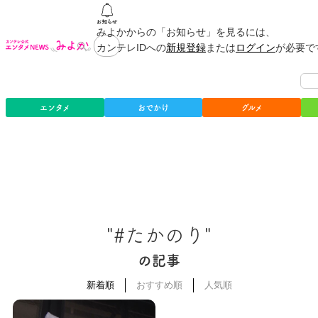
みよかからの「お知らせ」を見るには、
カンテレIDへの
新規登録
または
ログイン
が必要で
エンタメ
おでかけ
グルメ
"#たかのり"
の記事
新着順
おすすめ順
人気順