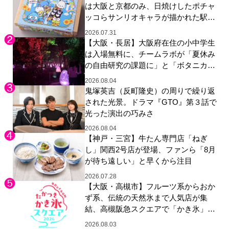
は大阪と京都のみ、日焼けしたポチャ
ッコらサンリオキャラが描かれた駅弁
やグッズが登場
2026.07.31
【大阪・長居】大阪府在住の小中学生
は入場無料に、チームラボが「夏休み
の自由研究の課題に」と「ボタニカル
ガーデン 大阪」へ招待
2026.08.04
鬼塚英吉（反町隆史）の周りで繰り返
された光景。ドラマ『GTO』第３話で
光った演出の巧みさ
2026.08.04
【神戸・三宮】牛たん専門店「ねぎ
し」関西2号店が登場、ファンら「8月
が待ち遠しい」と早くから注目
2026.07.28
【大阪・高槻市】フルーツ系からおか
ず系、伝統の天然氷まで人気店が集
結、高槻阪急スクエアで「かき氷」祭
り
2026.08.03