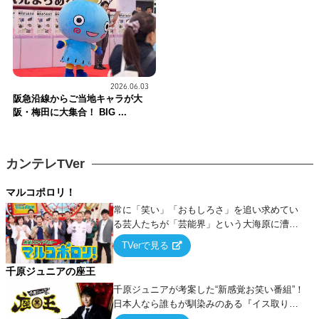
2026.06.03
阪急沿線からご当地キャラが大
阪・梅田に大集合！ BIG ...
カンテレTVer
マルコポロリ！
常に「笑い」「おもしろさ」を追い求めてい
る芸人たちが「芸能界」という大海原に漕ぎ
出でて、新たなオモシロ人間を発掘する！
TVerで見る
千原ジュニアの座王
千原ジュニアが考案した“新感覚お笑い番組”！
日本人なら誰もが馴染みのある『イス取りゲ
ーム』をベースに、大喜利・ギャグ・モノボ