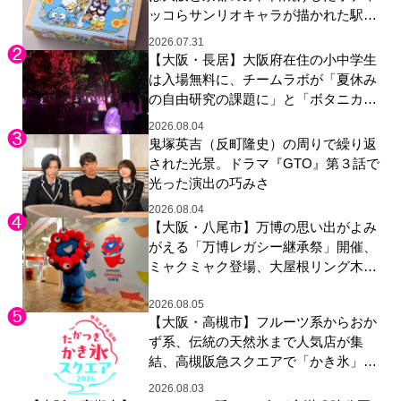
ッコらサンリオキャラが描かれた駅弁
やグッズが登場
2026.07.31
【大阪・長居】大阪府在住の小中学生
は入場無料に、チームラボが「夏休み
の自由研究の課題に」と「ボタニカル
ガーデン 大阪」へ招待
2026.08.04
鬼塚英吉（反町隆史）の周りで繰り返
された光景。ドラマ『GTO』第３話で
光った演出の巧みさ
2026.08.04
【大阪・八尾市】万博の思い出がよみ
がえる「万博レガシー継承祭」開催、
ミャクミャク登場、大屋根リング木材
展示も
2026.08.05
【大阪・高槻市】フルーツ系からおか
ず系、伝統の天然氷まで人気店が集
結、高槻阪急スクエアで「かき氷」祭
り
2026.08.03