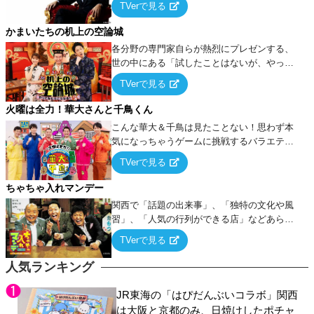
TVerで見る
ケ・歌…など様々なお題で芸人がショートネ
タを競い合う！
かまいたちの机上の空論城
各分野の専門家自らが熱烈にプレゼンする、
世の中にある「試したことはないが、やって
みたらこうなる！…ハズ」という“机上の空
TVerで見る
論”に若手芸人らがカラダを張って挑む！
火曜は全力！華大さんと千鳥くん
こんな華大＆千鳥は見たことない！思わず本
気になっちゃうゲームに挑戦するバラエティ
ー！
TVerで見る
ちゃちゃ入れマンデー
関西で「話題の出来事」、「独特の文化や風
習」、「人気の行列ができる店」などあらゆ
るテーマについて好き放題にちゃちゃを入れ
TVerで見る
ていく関西色を前面に押し出したトークバラ
エティ番組！
人気ランキング
JR東海の「はぴだんぶいコラボ」関西
は大阪と京都のみ、日焼けしたポチャ