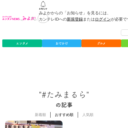
みよかからの「お知らせ」を見るには、
カンテレIDへの
新規登録
または
ログイン
が必要で
エンタメ
おでかけ
グルメ
"#たみまるら"
の記事
新着順
おすすめ順
人気順