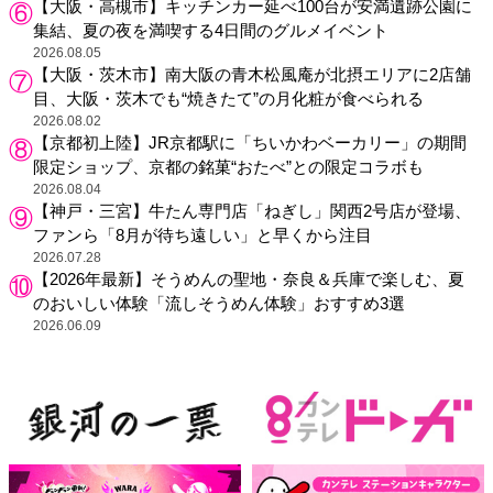
【大阪・高槻市】キッチンカー延べ100台が安満遺跡公園に
集結、夏の夜を満喫する4日間のグルメイベント
2026.08.05
【大阪・茨木市】南大阪の青木松風庵が北摂エリアに2店舗
目、大阪・茨木でも“焼きたて”の月化粧が食べられる
2026.08.02
【京都初上陸】JR京都駅に「ちいかわベーカリー」の期間
限定ショップ、京都の銘菓“おたべ”との限定コラボも
2026.08.04
【神戸・三宮】牛たん専門店「ねぎし」関西2号店が登場、
ファンら「8月が待ち遠しい」と早くから注目
2026.07.28
【2026年最新】そうめんの聖地・奈良＆兵庫で楽しむ、夏
のおいしい体験「流しそうめん体験」おすすめ3選
2026.06.09