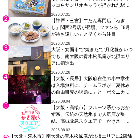
ッコらサンリオキャラが描かれた駅弁
やグッズが登場
2026.07.31
【神戸・三宮】牛たん専門店「ねぎ
し」関西2号店が登場、ファンら「8月
が待ち遠しい」と早くから注目
2026.07.28
大阪・箕面市で“焼きたて”月化粧がいつ
でも、南大阪の青木松風庵が北摂エリ
アに初進出
2026.07.28
【大阪・長居】大阪府在住の小中学生
は入場無料に、チームラボが「夏休み
の自由研究の課題に」と「ボタニカル
ガーデン 大阪」へ招待
2026.08.04
【大阪・高槻市】フルーツ系からおか
ず系、伝統の天然氷まで人気店が集
結、高槻阪急スクエアで「かき氷」祭
り
2026.08.03
【大阪・茨木市】南大阪の青木松風庵が北摂エリアに2店舗