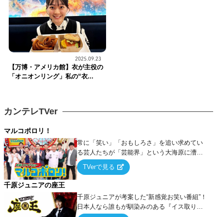
2025.09.23
【万博・アメリカ館】衣が主役の
「オニオンリング」私の“衣...
カンテレTVer
マルコポロリ！
常に「笑い」「おもしろさ」を追い求めてい
る芸人たちが「芸能界」という大海原に漕ぎ
出でて、新たなオモシロ人間を発掘する！
TVerで見る
千原ジュニアの座王
千原ジュニアが考案した“新感覚お笑い番組”！
日本人なら誰もが馴染みのある『イス取りゲ
ーム』をベースに、大喜利・ギャグ・モノボ