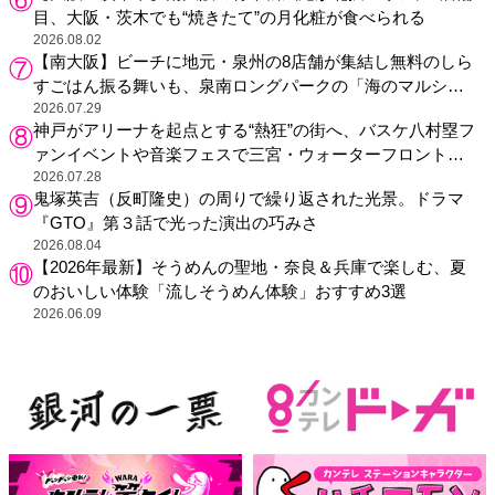
目、大阪・茨木でも“焼きたて”の月化粧が食べられる
2026.08.02
【南大阪】ビーチに地元・泉州の8店舗が集結し無料のしら
すごはん振る舞いも、泉南ロングパークの「海のマルシ
ェ」がリニューアル！
2026.07.29
神戸がアリーナを起点とする“熱狂”の街へ、バスケ八村塁フ
ァンイベントや音楽フェスで三宮・ウォーターフロントを
活性化
2026.07.28
鬼塚英吉（反町隆史）の周りで繰り返された光景。ドラマ
『GTO』第３話で光った演出の巧みさ
2026.08.04
【2026年最新】そうめんの聖地・奈良＆兵庫で楽しむ、夏
のおいしい体験「流しそうめん体験」おすすめ3選
2026.06.09