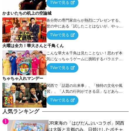
TVerで見る
ケ・歌…など様々なお題で芸人がショートネ
タを競い合う！
かまいたちの机上の空論城
各分野の専門家自らが熱烈にプレゼンする、
世の中にある「試したことはないが、やって
みたらこうなる！…ハズ」という“机上の空
TVerで見る
論”に若手芸人らがカラダを張って挑む！
火曜は全力！華大さんと千鳥くん
こんな華大＆千鳥は見たことない！思わず本
気になっちゃうゲームに挑戦するバラエティ
ー！
TVerで見る
ちゃちゃ入れマンデー
関西で「話題の出来事」、「独特の文化や風
習」、「人気の行列ができる店」などあらゆ
るテーマについて好き放題にちゃちゃを入れ
TVerで見る
ていく関西色を前面に押し出したトークバラ
エティ番組！
人気ランキング
JR東海の「はぴだんぶいコラボ」関西
は大阪と京都のみ、日焼けしたポチャ