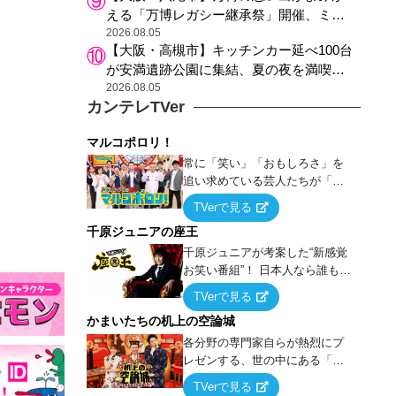
える「万博レガシー継承祭」開催、ミャ
クミャク登場、大屋根リング木材展示も
2026.08.05
【大阪・高槻市】キッチンカー延べ100台
が安満遺跡公園に集結、夏の夜を満喫す
る4日間のグルメイベント
2026.08.05
カンテレTVer
マルコポロリ！
常に「笑い」「おもしろさ」を
追い求めている芸人たちが「芸
能界」という大海原に漕ぎ出で
TVerで見る
て、新たなオモシロ人間を発掘
千原ジュニアの座王
する！
千原ジュニアが考案した“新感覚
お笑い番組”！ 日本人なら誰もが
馴染みのある『イス取りゲー
TVerで見る
ム』をベースに、大喜利・ギャ
かまいたちの机上の空論城
グ・モノボケ・歌…など様々な
お題で芸人がショートネタを競
各分野の専門家自らが熱烈にプ
い合う！
レゼンする、世の中にある「試
したことはないが、やってみた
TVerで見る
らこうなる！…ハズ」という“机