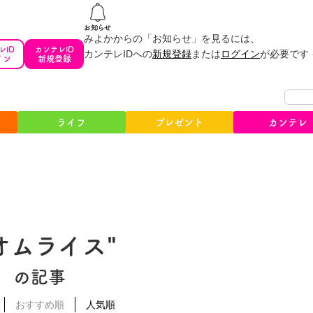
みよかからの「お知らせ」を見るには、
レID
カンテレID
カンテレIDへの
新規登録
または
ログイン
が必要です
イン
新規登録
ライフ
プレゼント
カンテレ
#オムライス"
の記事
おすすめ順
人気順