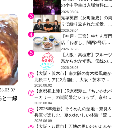
の小中学生は入場無料に、
た駅弁やグッズが登場
チームラボが「夏休みの自
2026.08.04
鬼塚英吉（反町隆史）の周
由研究の課題に」と「ボタ
りで繰り返された光景。ド
ニカルガーデン 大阪」へ招
ラマ『GTO』第３話で光っ
待
2026.08.04
【神戸・三宮】牛たん専門
た演出の巧みさ
店「ねぎし」関西2号店が
登場、ファンら「8月が待
2026.07.28
【大阪・高槻市】フルーツ
ち遠しい」と早くから注目
系からおかず系、伝統の天
然氷まで人気店が集結、高
2026.08.03
【大阪・茨木市】南大阪の青木松風庵が
槻阪急スクエアで「かき
北摂エリアに2店舗目、大阪・茨木で
氷」祭り
も“焼きたて”の月化粧が食べられる
2026.08.02
26.03.07
【京都初上陸】JR京都駅に「ちいかわベ
ーカリー」の期間限定ショップ、京都の
ろと一線
銘菓“おたべ”との限定コラボも
2026.08.04
【2026年最新】そうめんの聖地・奈良＆
兵庫で楽しむ、夏のおいしい体験「流し
そうめん体験」おすすめ3選
2026.06.09
【大阪・八尾市】万博の思い出がよみが