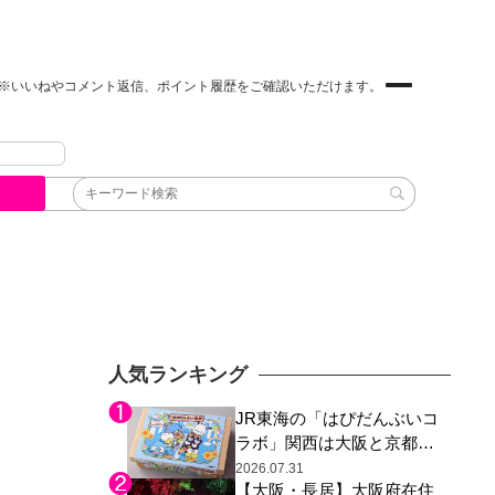
※いいねやコメント返信、ポイント履歴をご確認いただけます。
人気ランキング
JR東海の「はぴだんぶいコ
ラボ」関西は大阪と京都の
み、日焼けしたポチャッコ
2026.07.31
【大阪・長居】大阪府在住
らサンリオキャラが描かれ