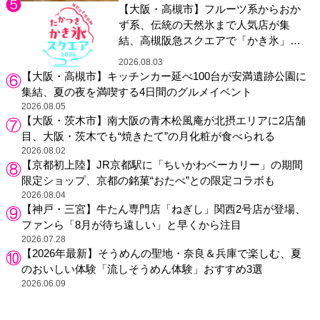
【大阪・高槻市】フルーツ系からおか
ず系、伝統の天然氷まで人気店が集
結、高槻阪急スクエアで「かき氷」祭
り
2026.08.03
【大阪・高槻市】キッチンカー延べ100台が安満遺跡公園に
集結、夏の夜を満喫する4日間のグルメイベント
2026.08.05
【大阪・茨木市】南大阪の青木松風庵が北摂エリアに2店舗
目、大阪・茨木でも“焼きたて”の月化粧が食べられる
2026.08.02
【京都初上陸】JR京都駅に「ちいかわベーカリー」の期間
限定ショップ、京都の銘菓“おたべ”との限定コラボも
2026.08.04
【神戸・三宮】牛たん専門店「ねぎし」関西2号店が登場、
ファンら「8月が待ち遠しい」と早くから注目
2026.07.28
【2026年最新】そうめんの聖地・奈良＆兵庫で楽しむ、夏
のおいしい体験「流しそうめん体験」おすすめ3選
2026.06.09