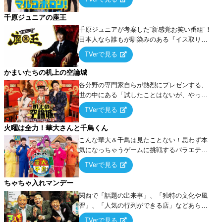
千原ジュニアの座王
千原ジュニアが考案した“新感覚お笑い番組”！
日本人なら誰もが馴染みのある『イス取りゲ
ーム』をベースに、大喜利・ギャグ・モノボ
TVerで見る
ケ・歌…など様々なお題で芸人がショートネ
タを競い合う！
かまいたちの机上の空論城
各分野の専門家自らが熱烈にプレゼンする、
世の中にある「試したことはないが、やって
みたらこうなる！…ハズ」という“机上の空
TVerで見る
論”に若手芸人らがカラダを張って挑む！
火曜は全力！華大さんと千鳥くん
こんな華大＆千鳥は見たことない！思わず本
気になっちゃうゲームに挑戦するバラエティ
ー！
TVerで見る
ちゃちゃ入れマンデー
関西で「話題の出来事」、「独特の文化や風
習」、「人気の行列ができる店」などあらゆ
るテーマについて好き放題にちゃちゃを入れ
TVerで見る