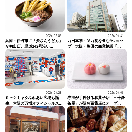
2026.02.03
2026.01.31
兵庫・伊丹市に「資さんうどん」
西日本初・関西初を含む9ショッ
が初出店、県道142号沿い...
プ、大阪・梅田の商業施設「...
2026.01.28
2026.01.08
ミャクミャクふれあい広場も誕
赤福が手掛ける和菓子店「五十鈴
生、大阪の万博オフィシャルス...
茶屋」が阪急百貨店にオープ...