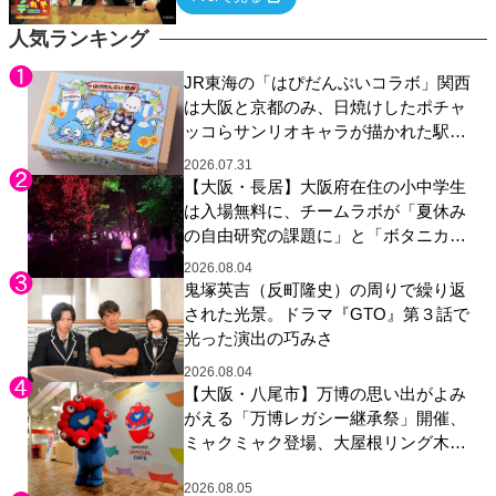
ていく関西色を前面に押し出したトークバラ
エティ番組！
人気ランキング
JR東海の「はぴだんぶいコラボ」関西
は大阪と京都のみ、日焼けしたポチャ
ッコらサンリオキャラが描かれた駅弁
やグッズが登場
2026.07.31
【大阪・長居】大阪府在住の小中学生
は入場無料に、チームラボが「夏休み
の自由研究の課題に」と「ボタニカル
ガーデン 大阪」へ招待
2026.08.04
鬼塚英吉（反町隆史）の周りで繰り返
された光景。ドラマ『GTO』第３話で
光った演出の巧みさ
2026.08.04
【大阪・八尾市】万博の思い出がよみ
がえる「万博レガシー継承祭」開催、
ミャクミャク登場、大屋根リング木材
展示も
2026.08.05