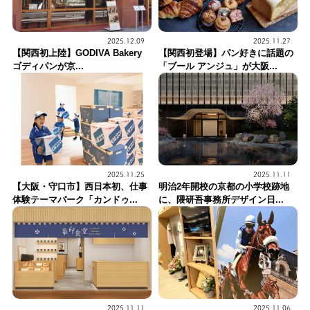
2025.12.09
2025.11.27
【関西初上陸】GODIVA Bakery
【関西初登場】パン好きに話題の
ゴディパンが京...
「ブール アンジュ」が大阪...
2025.11.25
2025.11.11
【大阪・守口市】西日本初、仕事
明治2年開校の京都の小学校跡地
体験テーマパーク「カンドゥ...
に、隈研吾事務所デザイン日...
2025.11.11
2025.11.06