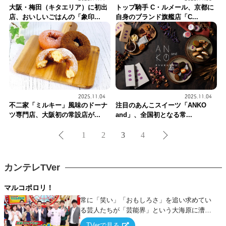
大阪・梅田（キタエリア）に初出
トップ騎手 C・ルメール、京都に
店、おいしいごはんの「象印...
自身のブランド旗艦店「C...
2025.11.04
2025.11.04
不二家「ミルキー」風味のドーナ
注目のあんこスイーツ「ANKO
ツ専門店、大阪初の常設店が...
and」、全国初となる常...
1
2
3
4
カンテレTVer
マルコポロリ！
常に「笑い」「おもしろさ」を追い求めてい
る芸人たちが「芸能界」という大海原に漕ぎ
出でて、新たなオモシロ人間を発掘する！
TVerで見る