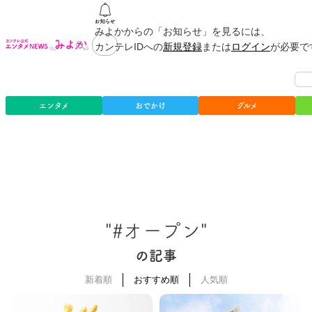
みよかからの「お知らせ」を見るには、
カンテレIDへの
新規登録
または
ログイン
が必要で
エンタメ
おでかけ
グルメ
"#オープン"
の記事
新着順
おすすめ順
人気順