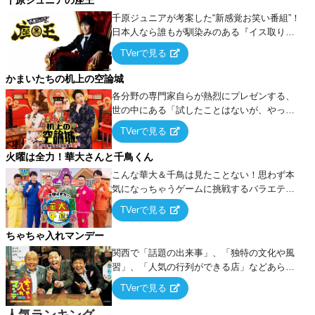
千原ジュニアの座王
千原ジュニアが考案した“新感覚お笑い番組”！
日本人なら誰もが馴染みのある『イス取りゲ
ーム』をベースに、大喜利・ギャグ・モノボ
TVerで見る
ケ・歌…など様々なお題で芸人がショートネ
タを競い合う！
かまいたちの机上の空論城
各分野の専門家自らが熱烈にプレゼンする、
世の中にある「試したことはないが、やって
みたらこうなる！…ハズ」という“机上の空
TVerで見る
論”に若手芸人らがカラダを張って挑む！
火曜は全力！華大さんと千鳥くん
こんな華大＆千鳥は見たことない！思わず本
気になっちゃうゲームに挑戦するバラエティ
ー！
TVerで見る
ちゃちゃ入れマンデー
関西で「話題の出来事」、「独特の文化や風
習」、「人気の行列ができる店」などあらゆ
るテーマについて好き放題にちゃちゃを入れ
TVerで見る
ていく関西色を前面に押し出したトークバラ
エティ番組！