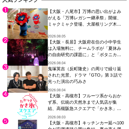
人気ランキング
【大阪・八尾市】万博の思い出がよみ
がえる「万博レガシー継承祭」開催、
ミャクミャク登場、大屋根リング木材
展示も
2026.08.05
【大阪・長居】大阪府在住の小中学生
は入場無料に、チームラボが「夏休み
の自由研究の課題に」と「ボタニカル
ガーデン 大阪」へ招待
2026.08.04
鬼塚英吉（反町隆史）の周りで繰り返
された光景。ドラマ『GTO』第３話で
光った演出の巧みさ
2026.08.04
【大阪・高槻市】フルーツ系からおか
ず系、伝統の天然氷まで人気店が集
結、高槻阪急スクエアで「かき氷」祭
り
2026.08.03
【大阪・高槻市】キッチンカー延べ100