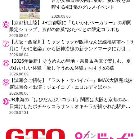
台が安満遺跡公園に集結、夏の夜を満
喫する4日間のグルメイベント
2026.08.05
【京都初上陸】JR京都駅に「ちいかわベーカリー」の期間
限定ショップ、京都の銘菓“おたべ”との限定コラボも
2026.08.04
【大阪・西淀川】ミャクミャクが阪神なんば線福駅前へ！9
月に「かに道楽」から阪神沿線の新ランドマークにお引っ
越し
2026.08.04
【2026年最新】そうめんの聖地・奈良＆兵庫で楽しむ、夏
のおいしい体験「流しそうめん体験」おすすめ3選
2026.06.09
【試写会ご招待】『ラスト・サバイバー』IMAX大阪完成披
露試写会＜出演：ジェイコブ・エロルディほか＞
2026.08.06
JR東海の「はぴだんぶいコラボ」関西は大阪と京都のみ、
日焼けしたポチャッコらサンリオキャラが描かれた駅弁や
グッズが登場
2026.07.31