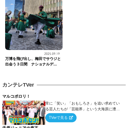
2025.09.19
万博を飛び出し、梅田でサウジと
出会う３日間 ナショナルデ...
カンテレTVer
マルコポロリ！
常に「笑い」「おもしろさ」を追い求めてい
る芸人たちが「芸能界」という大海原に漕ぎ
出でて、新たなオモシロ人間を発掘する！
TVerで見る