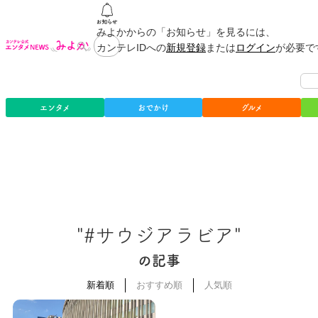
みよかからの「お知らせ」を見るには、
カンテレIDへの
新規登録
または
ログイン
が必要で
エンタメ
おでかけ
グルメ
"#サウジアラビア"
の記事
新着順
おすすめ順
人気順