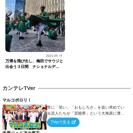
2025.09.19
万博を飛び出し、梅田でサウジと
出会う３日間 ナショナルデ...
カンテレTVer
マルコポロリ！
常に「笑い」「おもしろさ」を追い求めてい
る芸人たちが「芸能界」という大海原に漕ぎ
出でて、新たなオモシロ人間を発掘する！
TVerで見る