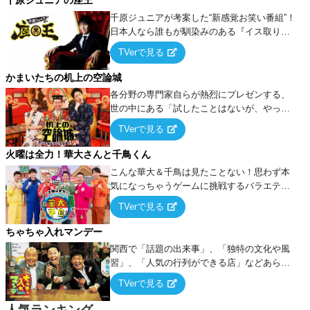
千原ジュニアの座王
千原ジュニアが考案した“新感覚お笑い番組”！
日本人なら誰もが馴染みのある『イス取りゲ
ーム』をベースに、大喜利・ギャグ・モノボ
TVerで見る
ケ・歌…など様々なお題で芸人がショートネ
タを競い合う！
かまいたちの机上の空論城
各分野の専門家自らが熱烈にプレゼンする、
世の中にある「試したことはないが、やって
みたらこうなる！…ハズ」という“机上の空
TVerで見る
論”に若手芸人らがカラダを張って挑む！
火曜は全力！華大さんと千鳥くん
こんな華大＆千鳥は見たことない！思わず本
気になっちゃうゲームに挑戦するバラエティ
ー！
TVerで見る
ちゃちゃ入れマンデー
関西で「話題の出来事」、「独特の文化や風
習」、「人気の行列ができる店」などあらゆ
るテーマについて好き放題にちゃちゃを入れ
TVerで見る
ていく関西色を前面に押し出したトークバラ
エティ番組！