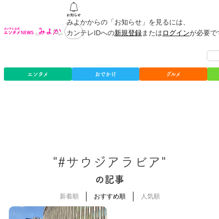
みよかからの「お知らせ」を見るには、
カンテレIDへの
新規登録
または
ログイン
が必要で
エンタメ
おでかけ
グルメ
"#サウジアラビア"
の記事
新着順
おすすめ順
人気順