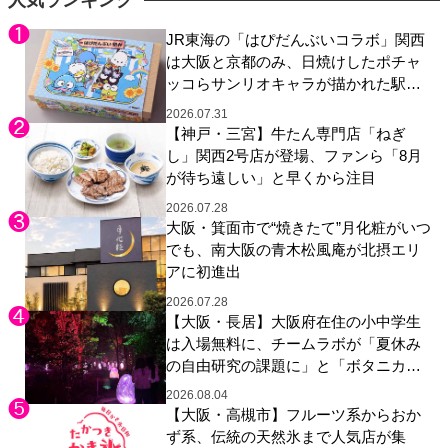
人気ランキング
JR東海の「はぴだんぶいコラボ」関西
は大阪と京都のみ、日焼けしたポチャ
ッコらサンリオキャラが描かれた駅弁
やグッズが登場
2026.07.31
【神戸・三宮】牛たん専門店「ねぎ
し」関西2号店が登場、ファンら「8月
が待ち遠しい」と早くから注目
2026.07.28
大阪・箕面市で“焼きたて”月化粧がいつ
でも、南大阪の青木松風庵が北摂エリ
アに初進出
2026.07.28
【大阪・長居】大阪府在住の小中学生
は入場無料に、チームラボが「夏休み
の自由研究の課題に」と「ボタニカル
ガーデン 大阪」へ招待
2026.08.04
【大阪・高槻市】フルーツ系からおか
ず系、伝統の天然氷まで人気店が集