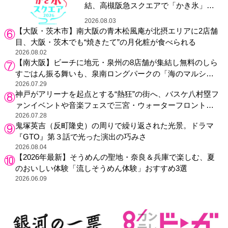
結、高槻阪急スクエアで「かき氷」祭
り
2026.08.03
【大阪・茨木市】南大阪の青木松風庵が北摂エリアに2店舗
目、大阪・茨木でも“焼きたて”の月化粧が食べられる
2026.08.02
【南大阪】ビーチに地元・泉州の8店舗が集結し無料のしら
すごはん振る舞いも、泉南ロングパークの「海のマルシ
ェ」がリニューアル！
2026.07.29
神戸がアリーナを起点とする“熱狂”の街へ、バスケ八村塁フ
ァンイベントや音楽フェスで三宮・ウォーターフロントを
活性化
2026.07.28
鬼塚英吉（反町隆史）の周りで繰り返された光景。ドラマ
『GTO』第３話で光った演出の巧みさ
2026.08.04
【2026年最新】そうめんの聖地・奈良＆兵庫で楽しむ、夏
のおいしい体験「流しそうめん体験」おすすめ3選
2026.06.09