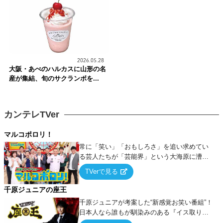
2026.05.28
大阪・あべのハルカスに山形の名
産が集結、旬のサクランボを...
カンテレTVer
マルコポロリ！
常に「笑い」「おもしろさ」を追い求めてい
る芸人たちが「芸能界」という大海原に漕ぎ
出でて、新たなオモシロ人間を発掘する！
TVerで見る
千原ジュニアの座王
千原ジュニアが考案した“新感覚お笑い番組”！
日本人なら誰もが馴染みのある『イス取りゲ
ーム』をベースに、大喜利・ギャグ・モノボ