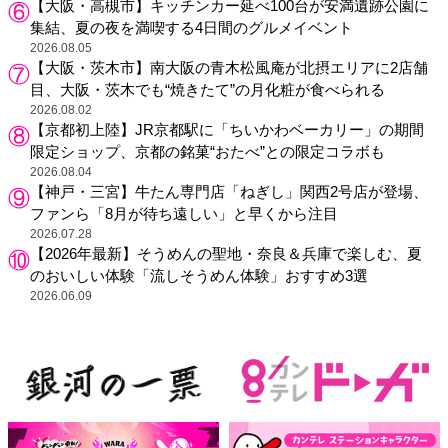
【大阪・高槻市】キッチンカー延べ100台が安満遺跡公園に
集結、夏の夜を満喫する4日間のグルメイベント
2026.08.05
【大阪・茨木市】南大阪の青木松風庵が北摂エリアに2店舗
目、大阪・茨木でも“焼きたて”の月化粧が食べられる
2026.08.02
【京都初上陸】JR京都駅に「ちいかわベーカリー」の期間
限定ショップ、京都の銘菓“おたべ”との限定コラボも
2026.08.04
【神戸・三宮】牛たん専門店「ねぎし」関西2号店が登場、
ファンら「8月が待ち遠しい」と早くから注目
2026.07.28
【2026年最新】そうめんの聖地・奈良＆兵庫で楽しむ、夏
のおいしい体験「流しそうめん体験」おすすめ3選
2026.06.09