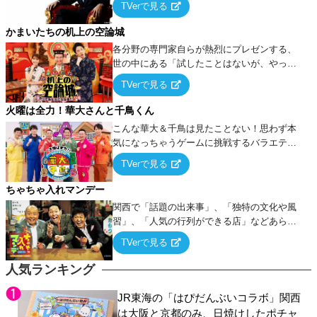
TVerで見る
ケ・歌…など様々なお題で芸人がショートネ
タを競い合う！
かまいたちの机上の空論城
各分野の専門家自らが熱烈にプレゼンする、
世の中にある「試したことはないが、やって
みたらこうなる！…ハズ」という“机上の空
TVerで見る
論”に若手芸人らがカラダを張って挑む！
火曜は全力！華大さんと千鳥くん
こんな華大＆千鳥は見たことない！思わず本
気になっちゃうゲームに挑戦するバラエティ
ー！
TVerで見る
ちゃちゃ入れマンデー
関西で「話題の出来事」、「独特の文化や風
習」、「人気の行列ができる店」などあらゆ
るテーマについて好き放題にちゃちゃを入れ
TVerで見る
ていく関西色を前面に押し出したトークバラ
エティ番組！
人気ランキング
JR東海の「はぴだんぶいコラボ」関西
は大阪と京都のみ、日焼けしたポチャ