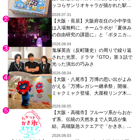
ッコらサンリオキャラが描かれた駅弁
やグッズが登場
2026.07.31
【大阪・長居】大阪府在住の小中学生
は入場無料に、チームラボが「夏休み
の自由研究の課題に」と「ボタニカル
ガーデン 大阪」へ招待
2026.08.04
鬼塚英吉（反町隆史）の周りで繰り返
された光景。ドラマ『GTO』第３話で
光った演出の巧みさ
2026.08.04
【大阪・八尾市】万博の思い出がよみ
がえる「万博レガシー継承祭」開催、
ミャクミャク登場、大屋根リング木材
展示も
2026.08.05
【大阪・高槻市】フルーツ系からおか
ず系、伝統の天然氷まで人気店が集
結、高槻阪急スクエアで「かき氷」祭
り
2026.08.03