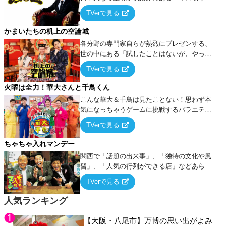
ーム』をベースに、大喜利・ギャグ・モノボ
TVerで見る
ケ・歌…など様々なお題で芸人がショートネ
タを競い合う！
かまいたちの机上の空論城
各分野の専門家自らが熱烈にプレゼンする、
世の中にある「試したことはないが、やって
みたらこうなる！…ハズ」という“机上の空
TVerで見る
論”に若手芸人らがカラダを張って挑む！
火曜は全力！華大さんと千鳥くん
こんな華大＆千鳥は見たことない！思わず本
気になっちゃうゲームに挑戦するバラエティ
ー！
TVerで見る
ちゃちゃ入れマンデー
関西で「話題の出来事」、「独特の文化や風
習」、「人気の行列ができる店」などあらゆ
るテーマについて好き放題にちゃちゃを入れ
TVerで見る
ていく関西色を前面に押し出したトークバラ
エティ番組！
人気ランキング
【大阪・八尾市】万博の思い出がよみ