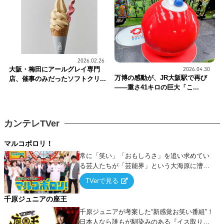
2026.02.26
大阪・梅田にアールグレイ専門
2026.04.30
万博の感動が、JR大阪駅で再び
店、催事のみだったソフトクリ...
――重さ41キロの巨大「こ...
カンテレTVer
マルコポロリ！
常に「笑い」「おもしろさ」を追い求めてい
る芸人たちが「芸能界」という大海原に漕ぎ
出でて、新たなオモシロ人間を発掘する！
TVerで見る
千原ジュニアの座王
千原ジュニアが考案した“新感覚お笑い番組”！
日本人なら誰もが馴染みのある『イス取りゲ