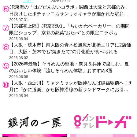
2026.08.03
JR東海の「はぴだんぶいコラボ」関西は大阪と京都のみ、
日焼けしたポチャッコらサンリオキャラが描かれた駅弁や
グッズが登場
2026.07.31
【京都初上陸】JR京都駅に「ちいかわベーカリー」の期間
限定ショップ、京都の銘菓“おたべ”との限定コラボも
2026.08.04
【大阪・茨木市】南大阪の青木松風庵が北摂エリアに2店舗
目、大阪・茨木でも“焼きたて”の月化粧が食べられる
2026.08.02
【2026年最新】そうめんの聖地・奈良＆兵庫で楽しむ、夏
のおいしい体験「流しそうめん体験」おすすめ3選
2026.06.09
【大阪・西淀川】ミャクミャクが阪神なんば線福駅前へ！9
月に「かに道楽」から阪神沿線の新ランドマークにお引っ
越し
2026.08.04