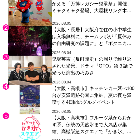
がえる「万博レガシー継承祭」開催、
ミャクミャク登場、大屋根リング木材
展示も
2026.08.05
【大阪・長居】大阪府在住の小中学生
は入場無料に、チームラボが「夏休み
の自由研究の課題に」と「ボタニカル
ガーデン 大阪」へ招待
2026.08.04
鬼塚英吉（反町隆史）の周りで繰り返
された光景。ドラマ『GTO』第３話で
光った演出の巧みさ
2026.08.04
【大阪・高槻市】キッチンカー延べ100
台が安満遺跡公園に集結、夏の夜を満
喫する4日間のグルメイベント
2026.08.05
【大阪・高槻市】フルーツ系からおか
ず系、伝統の天然氷まで人気店が集
結、高槻阪急スクエアで「かき氷」祭
り