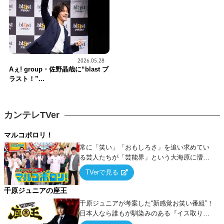
2026.05.28
Aぇ! group・佐野晶哉に“blast ブ
ラスト！”...
カンテレTVer
マルコポロリ！
常に「笑い」「おもしろさ」を追い求めてい
る芸人たちが「芸能界」という大海原に漕ぎ
出でて、新たなオモシロ人間を発掘する！
TVerで見る
千原ジュニアの座王
千原ジュニアが考案した“新感覚お笑い番組”！
日本人なら誰もが馴染みのある『イス取りゲ
ーム』をベースに、大喜利・ギャグ・モノボ