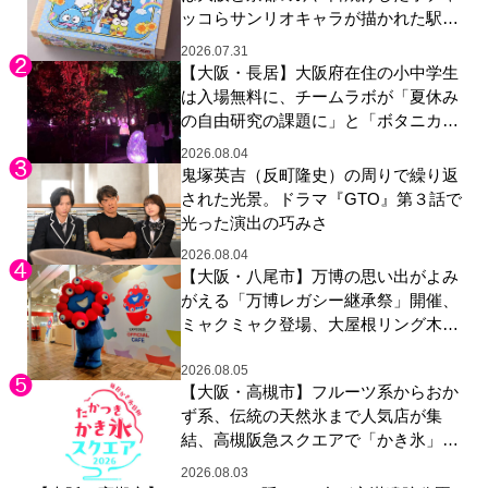
ッコらサンリオキャラが描かれた駅弁
やグッズが登場
2026.07.31
【大阪・長居】大阪府在住の小中学生
は入場無料に、チームラボが「夏休み
の自由研究の課題に」と「ボタニカル
ガーデン 大阪」へ招待
2026.08.04
鬼塚英吉（反町隆史）の周りで繰り返
された光景。ドラマ『GTO』第３話で
光った演出の巧みさ
2026.08.04
【大阪・八尾市】万博の思い出がよみ
がえる「万博レガシー継承祭」開催、
ミャクミャク登場、大屋根リング木材
展示も
2026.08.05
【大阪・高槻市】フルーツ系からおか
ず系、伝統の天然氷まで人気店が集
結、高槻阪急スクエアで「かき氷」祭
り
2026.08.03