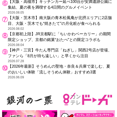
【大阪・高槻市】キッチンカー延べ100台が安満遺跡公園に
集結、夏の夜を満喫する4日間のグルメイベント
2026.08.05
【大阪・茨木市】南大阪の青木松風庵が北摂エリアに2店舗
目、大阪・茨木でも“焼きたて”の月化粧が食べられる
2026.08.02
【京都初上陸】JR京都駅に「ちいかわベーカリー」の期間
限定ショップ、京都の銘菓“おたべ”との限定コラボも
2026.08.04
【神戸・三宮】牛たん専門店「ねぎし」関西2号店が登場、
ファンら「8月が待ち遠しい」と早くから注目
2026.07.28
【2026年最新】そうめんの聖地・奈良＆兵庫で楽しむ、夏
のおいしい体験「流しそうめん体験」おすすめ3選
2026.06.09