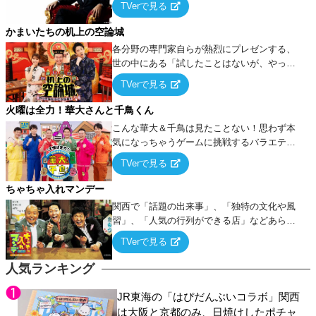
TVerで見る
ケ・歌…など様々なお題で芸人がショートネ
タを競い合う！
かまいたちの机上の空論城
各分野の専門家自らが熱烈にプレゼンする、
世の中にある「試したことはないが、やって
みたらこうなる！…ハズ」という“机上の空
TVerで見る
論”に若手芸人らがカラダを張って挑む！
火曜は全力！華大さんと千鳥くん
こんな華大＆千鳥は見たことない！思わず本
気になっちゃうゲームに挑戦するバラエティ
ー！
TVerで見る
ちゃちゃ入れマンデー
関西で「話題の出来事」、「独特の文化や風
習」、「人気の行列ができる店」などあらゆ
るテーマについて好き放題にちゃちゃを入れ
TVerで見る
ていく関西色を前面に押し出したトークバラ
エティ番組！
人気ランキング
JR東海の「はぴだんぶいコラボ」関西
は大阪と京都のみ、日焼けしたポチャ