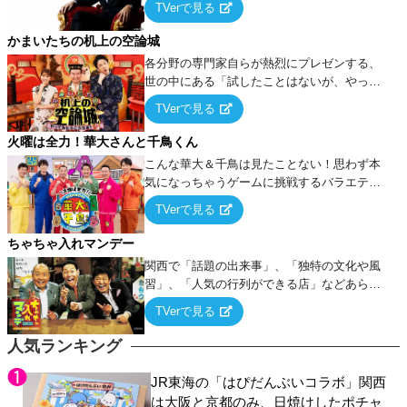
TVerで見る
ケ・歌…など様々なお題で芸人がショートネ
タを競い合う！
かまいたちの机上の空論城
各分野の専門家自らが熱烈にプレゼンする、
世の中にある「試したことはないが、やって
みたらこうなる！…ハズ」という“机上の空
TVerで見る
論”に若手芸人らがカラダを張って挑む！
火曜は全力！華大さんと千鳥くん
こんな華大＆千鳥は見たことない！思わず本
気になっちゃうゲームに挑戦するバラエティ
ー！
TVerで見る
ちゃちゃ入れマンデー
関西で「話題の出来事」、「独特の文化や風
習」、「人気の行列ができる店」などあらゆ
るテーマについて好き放題にちゃちゃを入れ
TVerで見る
ていく関西色を前面に押し出したトークバラ
エティ番組！
人気ランキング
JR東海の「はぴだんぶいコラボ」関西
は大阪と京都のみ、日焼けしたポチャ