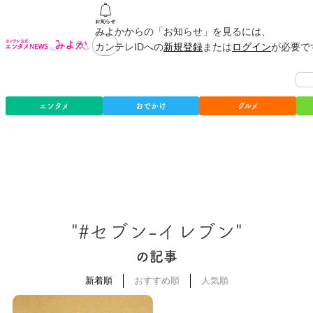
みよかからの「お知らせ」を見るには、
カンテレIDへの
新規登録
または
ログイン
が必要で
エンタメ
おでかけ
グルメ
"#セブン-イレブン"
の記事
新着順
おすすめ順
人気順