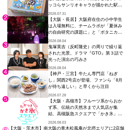
ッコらサンリオキャラが描かれた駅弁
やグッズが登場
2026.07.31
【大阪・長居】大阪府在住の小中学生
は入場無料に、チームラボが「夏休み
の自由研究の課題に」と「ボタニカル
ガーデン 大阪」へ招待
2026.08.04
鬼塚英吉（反町隆史）の周りで繰り返
された光景。ドラマ『GTO』第３話で
光った演出の巧みさ
2026.08.04
【神戸・三宮】牛たん専門店「ねぎ
し」関西2号店が登場、ファンら「8月
が待ち遠しい」と早くから注目
2026.07.28
【大阪・高槻市】フルーツ系からおか
ず系、伝統の天然氷まで人気店が集
結、高槻阪急スクエアで「かき氷」祭
り
2026.08.03
【大阪・茨木市】南大阪の青木松風庵が北摂エリアに2店舗