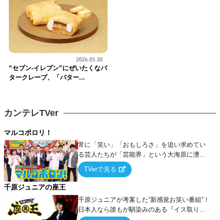
2026.05.30
“セブン-イレブン”にぜいたくなバ
タークレープ、「バター...
カンテレTVer
マルコポロリ！
常に「笑い」「おもしろさ」を追い求めてい
る芸人たちが「芸能界」という大海原に漕ぎ
出でて、新たなオモシロ人間を発掘する！
TVerで見る
千原ジュニアの座王
千原ジュニアが考案した“新感覚お笑い番組”！
日本人なら誰もが馴染みのある『イス取りゲ
ーム』をベースに、大喜利・ギャグ・モノボ