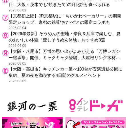
目、大阪・茨木でも“焼きたて”の月化粧が食べられる
2026.08.02
【京都初上陸】JR京都駅に「ちいかわベーカリー」の期間
限定ショップ、京都の銘菓“おたべ”との限定コラボも
2026.08.04
【2026年最新】そうめんの聖地・奈良＆兵庫で楽しむ、夏
のおいしい体験「流しそうめん体験」おすすめ3選
2026.06.09
【大阪・八尾市】万博の思い出がよみがえる「万博レガシ
ー継承祭」開催、ミャクミャク登場、大屋根リング木材展
示も
2026.08.05
【大阪・高槻市】キッチンカー延べ100台が安満遺跡公園に
集結、夏の夜を満喫する4日間のグルメイベント
2026.08.05