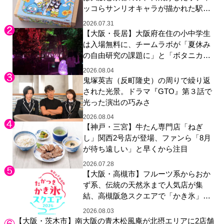
ッコらサンリオキャラが描かれた駅弁
やグッズが登場
2026.07.31
【大阪・長居】大阪府在住の小中学生
は入場無料に、チームラボが「夏休み
の自由研究の課題に」と「ボタニカル
ガーデン 大阪」へ招待
2026.08.04
鬼塚英吉（反町隆史）の周りで繰り返
された光景。ドラマ『GTO』第３話で
光った演出の巧みさ
2026.08.04
【神戸・三宮】牛たん専門店「ねぎ
し」関西2号店が登場、ファンら「8月
が待ち遠しい」と早くから注目
2026.07.28
【大阪・高槻市】フルーツ系からおか
ず系、伝統の天然氷まで人気店が集
結、高槻阪急スクエアで「かき氷」祭
り
2026.08.03
【大阪・茨木市】南大阪の青木松風庵が北摂エリアに2店舗