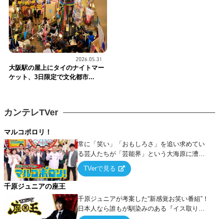
2026.05.31
大阪駅の屋上にタイのナイトマー
ケット、3日限定で文化都市...
カンテレTVer
マルコポロリ！
常に「笑い」「おもしろさ」を追い求めてい
る芸人たちが「芸能界」という大海原に漕ぎ
出でて、新たなオモシロ人間を発掘する！
TVerで見る
千原ジュニアの座王
千原ジュニアが考案した“新感覚お笑い番組”！
日本人なら誰もが馴染みのある『イス取りゲ
ーム』をベースに、大喜利・ギャグ・モノボ