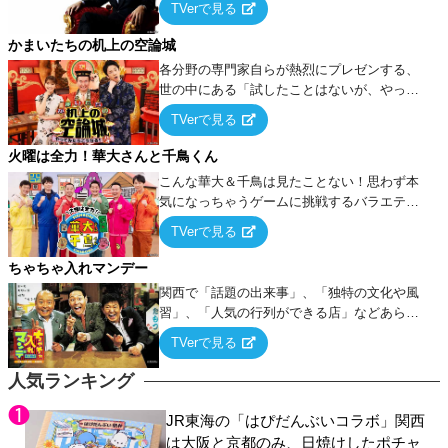
TVerで見る
ケ・歌…など様々なお題で芸人がショートネ
タを競い合う！
かまいたちの机上の空論城
各分野の専門家自らが熱烈にプレゼンする、
世の中にある「試したことはないが、やって
みたらこうなる！…ハズ」という“机上の空
TVerで見る
論”に若手芸人らがカラダを張って挑む！
火曜は全力！華大さんと千鳥くん
こんな華大＆千鳥は見たことない！思わず本
気になっちゃうゲームに挑戦するバラエティ
ー！
TVerで見る
ちゃちゃ入れマンデー
関西で「話題の出来事」、「独特の文化や風
習」、「人気の行列ができる店」などあらゆ
るテーマについて好き放題にちゃちゃを入れ
TVerで見る
ていく関西色を前面に押し出したトークバラ
エティ番組！
人気ランキング
JR東海の「はぴだんぶいコラボ」関西
は大阪と京都のみ、日焼けしたポチャ