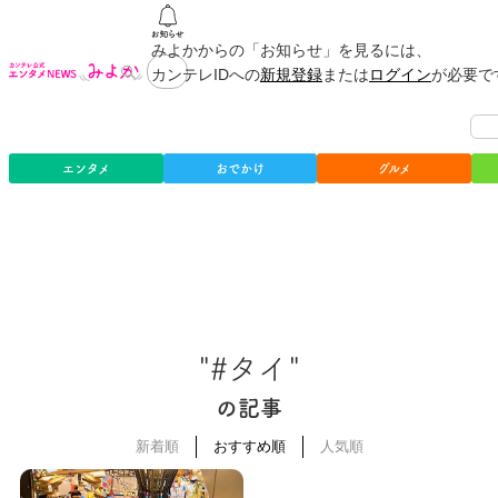
みよかからの「お知らせ」を見るには、
カンテレIDへの
新規登録
または
ログイン
が必要で
エンタメ
おでかけ
グルメ
"#タイ"
の記事
新着順
おすすめ順
人気順