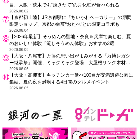
目、大阪・茨木でも“焼きたて”の月化粧が食べられる
2026.08.02
【京都初上陸】JR京都駅に「ちいかわベーカリー」の期間
限定ショップ、京都の銘菓“おたべ”との限定コラボも
2026.08.04
【2026年最新】そうめんの聖地・奈良＆兵庫で楽しむ、夏
のおいしい体験「流しそうめん体験」おすすめ3選
2026.06.09
【大阪・八尾市】万博の思い出がよみがえる「万博レガシ
ー継承祭」開催、ミャクミャク登場、大屋根リング木材展
示も
2026.08.05
【大阪・高槻市】キッチンカー延べ100台が安満遺跡公園に
集結、夏の夜を満喫する4日間のグルメイベント
2026.08.05