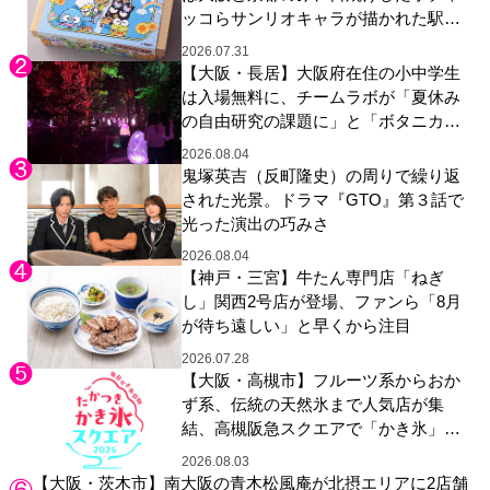
ッコらサンリオキャラが描かれた駅弁
やグッズが登場
2026.07.31
【大阪・長居】大阪府在住の小中学生
は入場無料に、チームラボが「夏休み
の自由研究の課題に」と「ボタニカル
ガーデン 大阪」へ招待
2026.08.04
鬼塚英吉（反町隆史）の周りで繰り返
された光景。ドラマ『GTO』第３話で
光った演出の巧みさ
2026.08.04
【神戸・三宮】牛たん専門店「ねぎ
し」関西2号店が登場、ファンら「8月
が待ち遠しい」と早くから注目
2026.07.28
【大阪・高槻市】フルーツ系からおか
ず系、伝統の天然氷まで人気店が集
結、高槻阪急スクエアで「かき氷」祭
り
2026.08.03
【大阪・茨木市】南大阪の青木松風庵が北摂エリアに2店舗