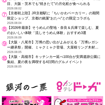
目、大阪・茨木でも“焼きたて”の月化粧が食べられる
2026.08.02
【京都初上陸】JR京都駅に「ちいかわベーカリー」の期間
限定ショップ、京都の銘菓“おたべ”との限定コラボも
2026.08.04
【2026年最新】そうめんの聖地・奈良＆兵庫で楽しむ、夏
のおいしい体験「流しそうめん体験」おすすめ3選
2026.06.09
【大阪・八尾市】万博の思い出がよみがえる「万博レガシ
ー継承祭」開催、ミャクミャク登場、大屋根リング木材展
示も
2026.08.05
【大阪・高槻市】キッチンカー延べ100台が安満遺跡公園に
集結、夏の夜を満喫する4日間のグルメイベント
2026.08.05