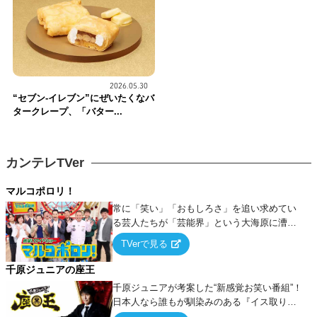
2026.05.30
“セブン-イレブン”にぜいたくなバ
タークレープ、「バター...
カンテレTVer
マルコポロリ！
常に「笑い」「おもしろさ」を追い求めてい
る芸人たちが「芸能界」という大海原に漕ぎ
出でて、新たなオモシロ人間を発掘する！
TVerで見る
千原ジュニアの座王
千原ジュニアが考案した“新感覚お笑い番組”！
日本人なら誰もが馴染みのある『イス取りゲ
ーム』をベースに、大喜利・ギャグ・モノボ