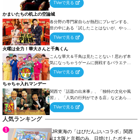
TVerで見る
ケ・歌…など様々なお題で芸人がショートネ
タを競い合う！
かまいたちの机上の空論城
各分野の専門家自らが熱烈にプレゼンする、
世の中にある「試したことはないが、やって
みたらこうなる！…ハズ」という“机上の空
TVerで見る
論”に若手芸人らがカラダを張って挑む！
火曜は全力！華大さんと千鳥くん
こんな華大＆千鳥は見たことない！思わず本
気になっちゃうゲームに挑戦するバラエティ
ー！
TVerで見る
ちゃちゃ入れマンデー
関西で「話題の出来事」、「独特の文化や風
習」、「人気の行列ができる店」などあらゆ
るテーマについて好き放題にちゃちゃを入れ
TVerで見る
ていく関西色を前面に押し出したトークバラ
エティ番組！
人気ランキング
JR東海の「はぴだんぶいコラボ」関西
は大阪と京都のみ、日焼けしたポチャ