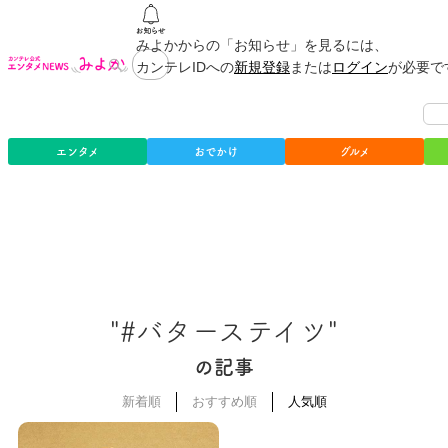
みよかからの「お知らせ」を見るには、
カンテレIDへの
新規登録
または
ログイン
が必要で
エンタメ
おでかけ
グルメ
"#バターステイツ"
の記事
新着順
おすすめ順
人気順