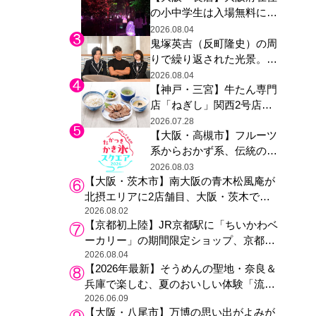
の小中学生は入場無料に、
た駅弁やグッズが登場
チームラボが「夏休みの自
2026.08.04
鬼塚英吉（反町隆史）の周
由研究の課題に」と「ボタ
りで繰り返された光景。ド
ニカルガーデン 大阪」へ招
ラマ『GTO』第３話で光っ
待
2026.08.04
【神戸・三宮】牛たん専門
た演出の巧みさ
店「ねぎし」関西2号店が
登場、ファンら「8月が待
2026.07.28
【大阪・高槻市】フルーツ
ち遠しい」と早くから注目
系からおかず系、伝統の天
然氷まで人気店が集結、高
2026.08.03
【大阪・茨木市】南大阪の青木松風庵が
槻阪急スクエアで「かき
北摂エリアに2店舗目、大阪・茨木で
氷」祭り
も“焼きたて”の月化粧が食べられる
2026.08.02
【京都初上陸】JR京都駅に「ちいかわベ
ーカリー」の期間限定ショップ、京都の
銘菓“おたべ”との限定コラボも
2026.08.04
【2026年最新】そうめんの聖地・奈良＆
兵庫で楽しむ、夏のおいしい体験「流し
そうめん体験」おすすめ3選
2026.06.09
【大阪・八尾市】万博の思い出がよみが