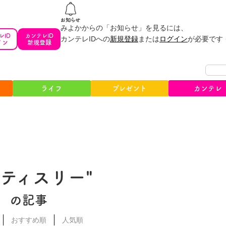
みよかからの「お知らせ」を見るには、
レID
カンテレID
カンテレIDへの
新規登録
または
ログイン
が必要です
イン
新規登録
ライフ
プレゼント
カンテレ
パティスリー"
の記事
おすすめ順
人気順