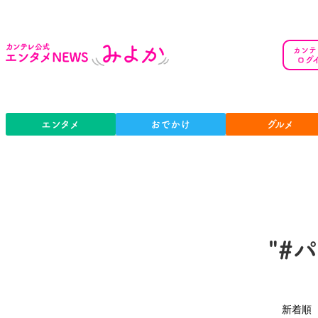
カンテ
ログ
エンタメ
おでかけ
グルメ
"#
新着順