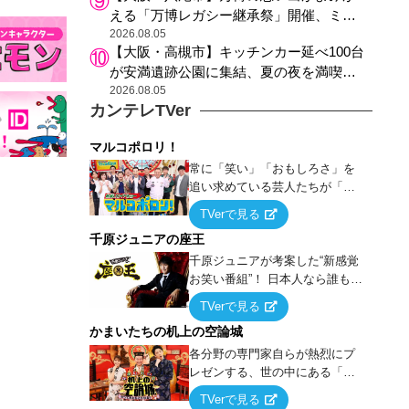
える「万博レガシー継承祭」開催、ミャ
クミャク登場、大屋根リング木材展示も
2026.08.05
【大阪・高槻市】キッチンカー延べ100台
が安満遺跡公園に集結、夏の夜を満喫す
る4日間のグルメイベント
2026.08.05
カンテレTVer
マルコポロリ！
常に「笑い」「おもしろさ」を
追い求めている芸人たちが「芸
能界」という大海原に漕ぎ出で
TVerで見る
て、新たなオモシロ人間を発掘
千原ジュニアの座王
する！
千原ジュニアが考案した“新感覚
お笑い番組”！ 日本人なら誰もが
馴染みのある『イス取りゲー
TVerで見る
ム』をベースに、大喜利・ギャ
かまいたちの机上の空論城
グ・モノボケ・歌…など様々な
お題で芸人がショートネタを競
各分野の専門家自らが熱烈にプ
い合う！
レゼンする、世の中にある「試
したことはないが、やってみた
TVerで見る
らこうなる！…ハズ」という“机