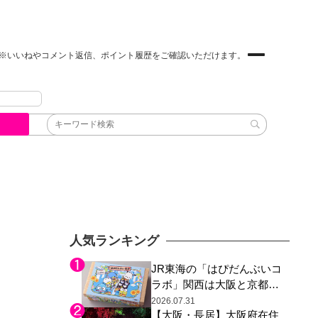
※いいねやコメント返信、ポイント履歴をご確認いただけます。
人気ランキング
JR東海の「はぴだんぶいコ
ラボ」関西は大阪と京都の
み、日焼けしたポチャッコ
2026.07.31
【大阪・長居】大阪府在住
らサンリオキャラが描かれ