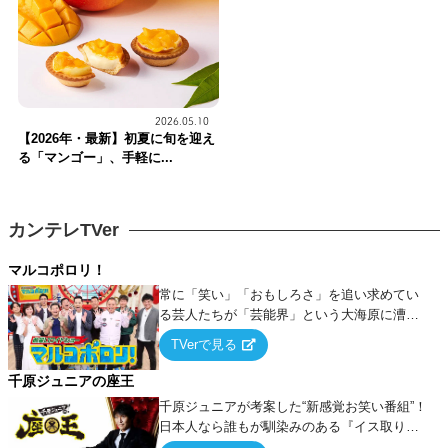
2026.05.10
【2026年・最新】初夏に旬を迎え
る「マンゴー」、手軽に...
カンテレTVer
マルコポロリ！
常に「笑い」「おもしろさ」を追い求めてい
る芸人たちが「芸能界」という大海原に漕ぎ
出でて、新たなオモシロ人間を発掘する！
TVerで見る
千原ジュニアの座王
千原ジュニアが考案した“新感覚お笑い番組”！
日本人なら誰もが馴染みのある『イス取りゲ
ーム』をベースに、大喜利・ギャグ・モノボ