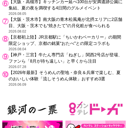
【大阪・高槻市】キッチンカー延べ100台が安満遺跡公園に
集結、夏の夜を満喫する4日間のグルメイベント
2026.08.05
【大阪・茨木市】南大阪の青木松風庵が北摂エリアに2店舗
目、大阪・茨木でも“焼きたて”の月化粧が食べられる
2026.08.02
【京都初上陸】JR京都駅に「ちいかわベーカリー」の期間
限定ショップ、京都の銘菓“おたべ”との限定コラボも
2026.08.04
【神戸・三宮】牛たん専門店「ねぎし」関西2号店が登場、
ファンら「8月が待ち遠しい」と早くから注目
2026.07.28
【2026年最新】そうめんの聖地・奈良＆兵庫で楽しむ、夏
のおいしい体験「流しそうめん体験」おすすめ3選
2026.06.09