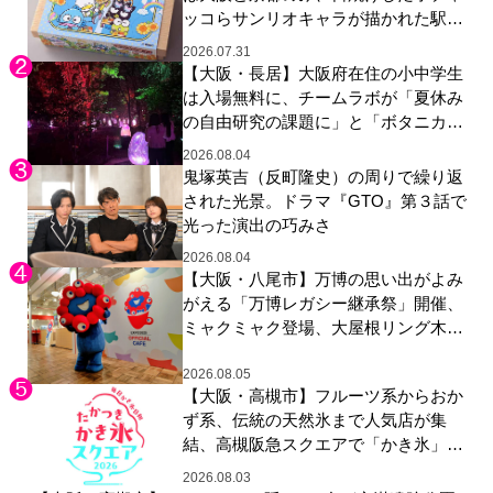
ッコらサンリオキャラが描かれた駅弁
やグッズが登場
2026.07.31
【大阪・長居】大阪府在住の小中学生
は入場無料に、チームラボが「夏休み
の自由研究の課題に」と「ボタニカル
ガーデン 大阪」へ招待
2026.08.04
鬼塚英吉（反町隆史）の周りで繰り返
された光景。ドラマ『GTO』第３話で
光った演出の巧みさ
2026.08.04
【大阪・八尾市】万博の思い出がよみ
がえる「万博レガシー継承祭」開催、
ミャクミャク登場、大屋根リング木材
展示も
2026.08.05
【大阪・高槻市】フルーツ系からおか
ず系、伝統の天然氷まで人気店が集
結、高槻阪急スクエアで「かき氷」祭
り
2026.08.03