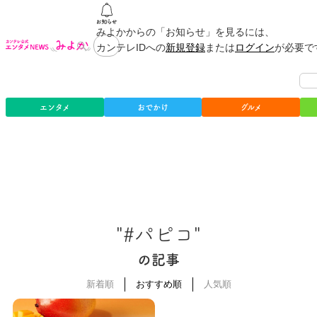
みよかからの「お知らせ」を見るには、
カンテレIDへの
新規登録
または
ログイン
が必要で
エンタメ
おでかけ
グルメ
"#パピコ"
の記事
新着順
おすすめ順
人気順