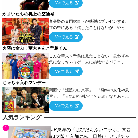
TVerで見る
ケ・歌…など様々なお題で芸人がショートネ
タを競い合う！
かまいたちの机上の空論城
各分野の専門家自らが熱烈にプレゼンする、
世の中にある「試したことはないが、やって
みたらこうなる！…ハズ」という“机上の空
TVerで見る
論”に若手芸人らがカラダを張って挑む！
火曜は全力！華大さんと千鳥くん
こんな華大＆千鳥は見たことない！思わず本
気になっちゃうゲームに挑戦するバラエティ
ー！
TVerで見る
ちゃちゃ入れマンデー
関西で「話題の出来事」、「独特の文化や風
習」、「人気の行列ができる店」などあらゆ
るテーマについて好き放題にちゃちゃを入れ
TVerで見る
ていく関西色を前面に押し出したトークバラ
エティ番組！
人気ランキング
JR東海の「はぴだんぶいコラボ」関西
は大阪と京都のみ、日焼けしたポチャ