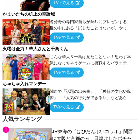
TVerで見る
ケ・歌…など様々なお題で芸人がショートネ
タを競い合う！
かまいたちの机上の空論城
各分野の専門家自らが熱烈にプレゼンする、
世の中にある「試したことはないが、やって
みたらこうなる！…ハズ」という“机上の空
TVerで見る
論”に若手芸人らがカラダを張って挑む！
火曜は全力！華大さんと千鳥くん
こんな華大＆千鳥は見たことない！思わず本
気になっちゃうゲームに挑戦するバラエティ
ー！
TVerで見る
ちゃちゃ入れマンデー
関西で「話題の出来事」、「独特の文化や風
習」、「人気の行列ができる店」などあらゆ
るテーマについて好き放題にちゃちゃを入れ
TVerで見る
ていく関西色を前面に押し出したトークバラ
エティ番組！
人気ランキング
JR東海の「はぴだんぶいコラボ」関西
は大阪と京都のみ、日焼けしたポチャ