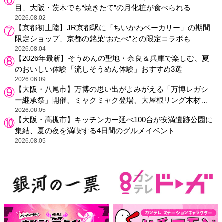
目、大阪・茨木でも“焼きたて”の月化粧が食べられる
2026.08.02
【京都初上陸】JR京都駅に「ちいかわベーカリー」の期間
限定ショップ、京都の銘菓“おたべ”との限定コラボも
2026.08.04
【2026年最新】そうめんの聖地・奈良＆兵庫で楽しむ、夏
のおいしい体験「流しそうめん体験」おすすめ3選
2026.06.09
【大阪・八尾市】万博の思い出がよみがえる「万博レガシ
ー継承祭」開催、ミャクミャク登場、大屋根リング木材展
示も
2026.08.05
【大阪・高槻市】キッチンカー延べ100台が安満遺跡公園に
集結、夏の夜を満喫する4日間のグルメイベント
2026.08.05