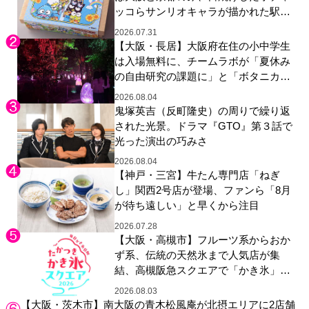
ッコらサンリオキャラが描かれた駅弁
やグッズが登場
2026.07.31
【大阪・長居】大阪府在住の小中学生
は入場無料に、チームラボが「夏休み
の自由研究の課題に」と「ボタニカル
ガーデン 大阪」へ招待
2026.08.04
鬼塚英吉（反町隆史）の周りで繰り返
された光景。ドラマ『GTO』第３話で
光った演出の巧みさ
2026.08.04
【神戸・三宮】牛たん専門店「ねぎ
し」関西2号店が登場、ファンら「8月
が待ち遠しい」と早くから注目
2026.07.28
【大阪・高槻市】フルーツ系からおか
ず系、伝統の天然氷まで人気店が集
結、高槻阪急スクエアで「かき氷」祭
り
2026.08.03
【大阪・茨木市】南大阪の青木松風庵が北摂エリアに2店舗