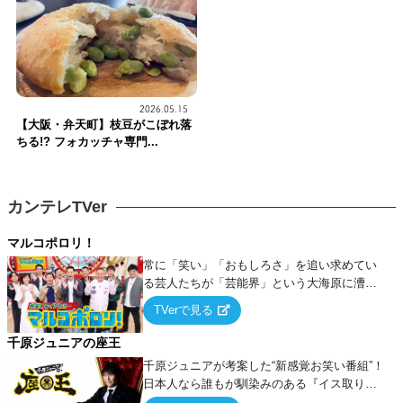
2026.05.15
【大阪・弁天町】枝豆がこぼれ落
ちる!? フォカッチャ専門...
カンテレTVer
マルコポロリ！
常に「笑い」「おもしろさ」を追い求めてい
る芸人たちが「芸能界」という大海原に漕ぎ
出でて、新たなオモシロ人間を発掘する！
TVerで見る
千原ジュニアの座王
千原ジュニアが考案した“新感覚お笑い番組”！
日本人なら誰もが馴染みのある『イス取りゲ
ーム』をベースに、大喜利・ギャグ・モノボ