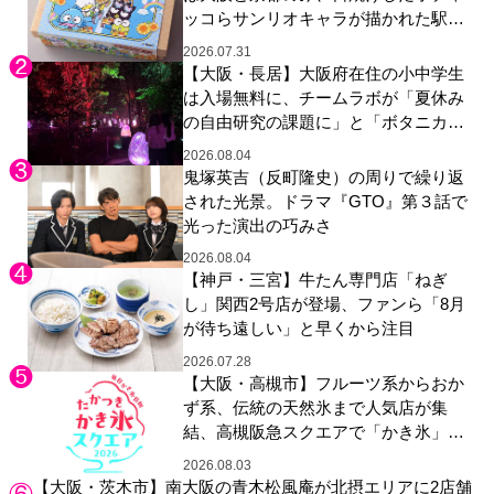
ッコらサンリオキャラが描かれた駅弁
やグッズが登場
2026.07.31
【大阪・長居】大阪府在住の小中学生
は入場無料に、チームラボが「夏休み
の自由研究の課題に」と「ボタニカル
ガーデン 大阪」へ招待
2026.08.04
鬼塚英吉（反町隆史）の周りで繰り返
された光景。ドラマ『GTO』第３話で
光った演出の巧みさ
2026.08.04
【神戸・三宮】牛たん専門店「ねぎ
し」関西2号店が登場、ファンら「8月
が待ち遠しい」と早くから注目
2026.07.28
【大阪・高槻市】フルーツ系からおか
ず系、伝統の天然氷まで人気店が集
結、高槻阪急スクエアで「かき氷」祭
り
2026.08.03
【大阪・茨木市】南大阪の青木松風庵が北摂エリアに2店舗