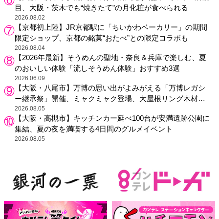
目、大阪・茨木でも“焼きたて”の月化粧が食べられる
2026.08.02
【京都初上陸】JR京都駅に「ちいかわベーカリー」の期間
限定ショップ、京都の銘菓“おたべ”との限定コラボも
2026.08.04
【2026年最新】そうめんの聖地・奈良＆兵庫で楽しむ、夏
のおいしい体験「流しそうめん体験」おすすめ3選
2026.06.09
【大阪・八尾市】万博の思い出がよみがえる「万博レガシ
ー継承祭」開催、ミャクミャク登場、大屋根リング木材展
示も
2026.08.05
【大阪・高槻市】キッチンカー延べ100台が安満遺跡公園に
集結、夏の夜を満喫する4日間のグルメイベント
2026.08.05