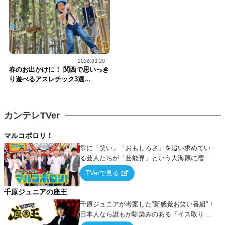
2026.03.20
春のお出かけに！ 関西で思いっき
り遊べるアスレチック3選...
カンテレTVer
マルコポロリ！
常に「笑い」「おもしろさ」を追い求めてい
る芸人たちが「芸能界」という大海原に漕ぎ
出でて、新たなオモシロ人間を発掘する！
TVerで見る
千原ジュニアの座王
千原ジュニアが考案した“新感覚お笑い番組”！
日本人なら誰もが馴染みのある『イス取りゲ
ーム』をベースに、大喜利・ギャグ・モノボ