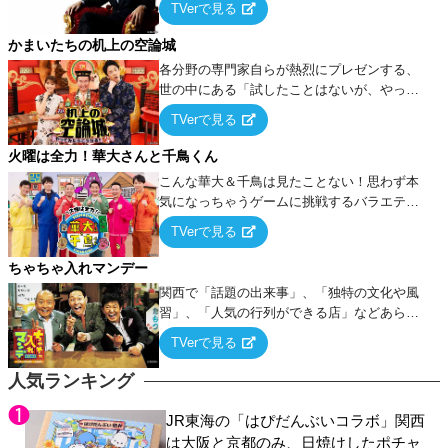
TVerで見る
ケ・歌…など様々なお題で芸人がショートネ
タを競い合う！
かまいたちの机上の空論城
各分野の専門家自らが熱烈にプレゼンする、
世の中にある「試したことはないが、やって
みたらこうなる！…ハズ」という“机上の空
TVerで見る
論”に若手芸人らがカラダを張って挑む！
火曜は全力！華大さんと千鳥くん
こんな華大＆千鳥は見たことない！思わず本
気になっちゃうゲームに挑戦するバラエティ
ー！
TVerで見る
ちゃちゃ入れマンデー
関西で「話題の出来事」、「独特の文化や風
習」、「人気の行列ができる店」などあらゆ
るテーマについて好き放題にちゃちゃを入れ
TVerで見る
ていく関西色を前面に押し出したトークバラ
エティ番組！
人気ランキング
JR東海の「はぴだんぶいコラボ」関西
は大阪と京都のみ、日焼けしたポチャ