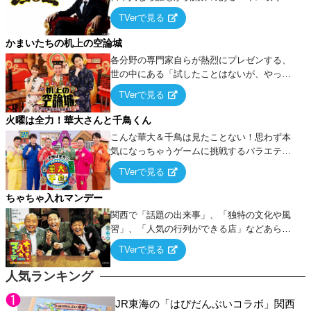
ーム』をベースに、大喜利・ギャグ・モノボ
TVerで見る
ケ・歌…など様々なお題で芸人がショートネ
タを競い合う！
かまいたちの机上の空論城
各分野の専門家自らが熱烈にプレゼンする、
世の中にある「試したことはないが、やって
みたらこうなる！…ハズ」という“机上の空
TVerで見る
論”に若手芸人らがカラダを張って挑む！
火曜は全力！華大さんと千鳥くん
こんな華大＆千鳥は見たことない！思わず本
気になっちゃうゲームに挑戦するバラエティ
ー！
TVerで見る
ちゃちゃ入れマンデー
関西で「話題の出来事」、「独特の文化や風
習」、「人気の行列ができる店」などあらゆ
るテーマについて好き放題にちゃちゃを入れ
TVerで見る
ていく関西色を前面に押し出したトークバラ
エティ番組！
人気ランキング
JR東海の「はぴだんぶいコラボ」関西