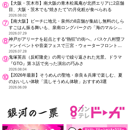
【大阪・茨木市】南大阪の青木松風庵が北摂エリアに2店舗
目、大阪・茨木でも“焼きたて”の月化粧が食べられる
2026.08.02
【南大阪】ビーチに地元・泉州の8店舗が集結し無料のしら
すごはん振る舞いも、泉南ロングパークの「海のマルシ
ェ」がリニューアル！
2026.07.29
神戸がアリーナを起点とする“熱狂”の街へ、バスケ八村塁フ
ァンイベントや音楽フェスで三宮・ウォーターフロントを
活性化
2026.07.28
鬼塚英吉（反町隆史）の周りで繰り返された光景。ドラマ
『GTO』第３話で光った演出の巧みさ
2026.08.04
【2026年最新】そうめんの聖地・奈良＆兵庫で楽しむ、夏
のおいしい体験「流しそうめん体験」おすすめ3選
2026.06.09