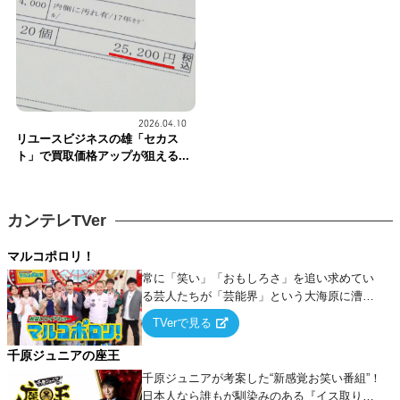
2026.04.10
リユースビジネスの雄「セカス
ト」で買取価格アップが狙える...
カンテレTVer
マルコポロリ！
常に「笑い」「おもしろさ」を追い求めてい
る芸人たちが「芸能界」という大海原に漕ぎ
出でて、新たなオモシロ人間を発掘する！
TVerで見る
千原ジュニアの座王
千原ジュニアが考案した“新感覚お笑い番組”！
日本人なら誰もが馴染みのある『イス取りゲ