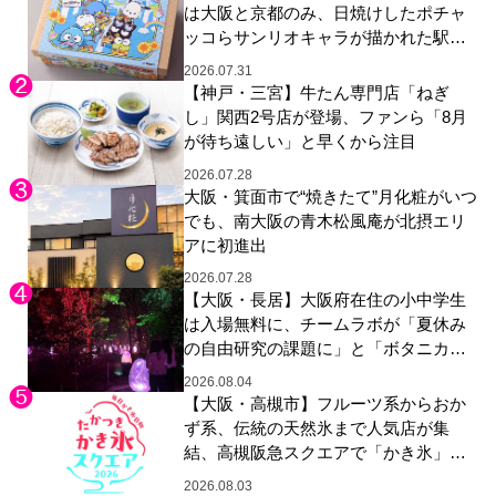
は大阪と京都のみ、日焼けしたポチャ
ッコらサンリオキャラが描かれた駅弁
やグッズが登場
2026.07.31
【神戸・三宮】牛たん専門店「ねぎ
し」関西2号店が登場、ファンら「8月
が待ち遠しい」と早くから注目
2026.07.28
大阪・箕面市で“焼きたて”月化粧がいつ
でも、南大阪の青木松風庵が北摂エリ
アに初進出
2026.07.28
【大阪・長居】大阪府在住の小中学生
は入場無料に、チームラボが「夏休み
の自由研究の課題に」と「ボタニカル
ガーデン 大阪」へ招待
2026.08.04
【大阪・高槻市】フルーツ系からおか
ず系、伝統の天然氷まで人気店が集
結、高槻阪急スクエアで「かき氷」祭
り
2026.08.03