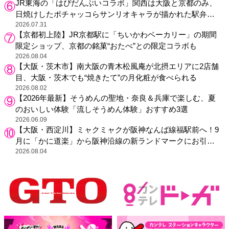
JR東海の「はぴだんぶいコラボ」関西は大阪と京都のみ、
日焼けしたポチャッコらサンリオキャラが描かれた駅弁や
グッズが登場
2026.07.31
【京都初上陸】JR京都駅に「ちいかわベーカリー」の期間
限定ショップ、京都の銘菓“おたべ”との限定コラボも
2026.08.04
【大阪・茨木市】南大阪の青木松風庵が北摂エリアに2店舗
目、大阪・茨木でも“焼きたて”の月化粧が食べられる
2026.08.02
【2026年最新】そうめんの聖地・奈良＆兵庫で楽しむ、夏
のおいしい体験「流しそうめん体験」おすすめ3選
2026.06.09
【大阪・西淀川】ミャクミャクが阪神なんば線福駅前へ！9
月に「かに道楽」から阪神沿線の新ランドマークにお引っ
越し
2026.08.04