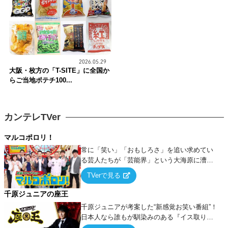
2026.05.29
大阪・枚方の「T-SITE」に全国か
らご当地ポテチ100...
カンテレTVer
マルコポロリ！
常に「笑い」「おもしろさ」を追い求めてい
る芸人たちが「芸能界」という大海原に漕ぎ
出でて、新たなオモシロ人間を発掘する！
TVerで見る
千原ジュニアの座王
千原ジュニアが考案した“新感覚お笑い番組”！
日本人なら誰もが馴染みのある『イス取りゲ
ーム』をベースに、大喜利・ギャグ・モノボ