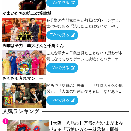
TVerで見る
ケ・歌…など様々なお題で芸人がショートネ
タを競い合う！
かまいたちの机上の空論城
各分野の専門家自らが熱烈にプレゼンする、
世の中にある「試したことはないが、やって
みたらこうなる！…ハズ」という“机上の空
TVerで見る
論”に若手芸人らがカラダを張って挑む！
火曜は全力！華大さんと千鳥くん
こんな華大＆千鳥は見たことない！思わず本
気になっちゃうゲームに挑戦するバラエティ
ー！
TVerで見る
ちゃちゃ入れマンデー
関西で「話題の出来事」、「独特の文化や風
習」、「人気の行列ができる店」などあらゆ
るテーマについて好き放題にちゃちゃを入れ
TVerで見る
ていく関西色を前面に押し出したトークバラ
エティ番組！
人気ランキング
【大阪・八尾市】万博の思い出がよみ
がえる「万博レガシー継承祭」開催、