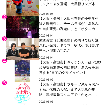
ミャクミャク登場、大屋根リング木材
展示も
2026.08.05
【大阪・長居】大阪府在住の小中学生
は入場無料に、チームラボが「夏休み
の自由研究の課題に」と「ボタニカル
ガーデン 大阪」へ招待
2026.08.04
鬼塚英吉（反町隆史）の周りで繰り返
された光景。ドラマ『GTO』第３話で
光った演出の巧みさ
2026.08.04
【大阪・高槻市】キッチンカー延べ100
台が安満遺跡公園に集結、夏の夜を満
喫する4日間のグルメイベント
2026.08.05
【大阪・高槻市】フルーツ系からおか
ず系、伝統の天然氷まで人気店が集
結、高槻阪急スクエアで「かき氷」祭
り
2026.08.03