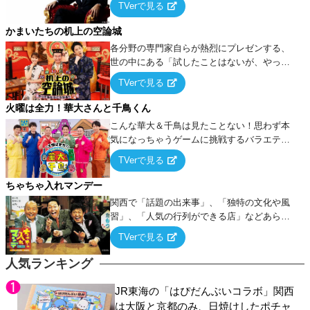
TVerで見る
ケ・歌…など様々なお題で芸人がショートネ
タを競い合う！
かまいたちの机上の空論城
各分野の専門家自らが熱烈にプレゼンする、
世の中にある「試したことはないが、やって
みたらこうなる！…ハズ」という“机上の空
TVerで見る
論”に若手芸人らがカラダを張って挑む！
火曜は全力！華大さんと千鳥くん
こんな華大＆千鳥は見たことない！思わず本
気になっちゃうゲームに挑戦するバラエティ
ー！
TVerで見る
ちゃちゃ入れマンデー
関西で「話題の出来事」、「独特の文化や風
習」、「人気の行列ができる店」などあらゆ
るテーマについて好き放題にちゃちゃを入れ
TVerで見る
ていく関西色を前面に押し出したトークバラ
エティ番組！
人気ランキング
JR東海の「はぴだんぶいコラボ」関西
は大阪と京都のみ、日焼けしたポチャ