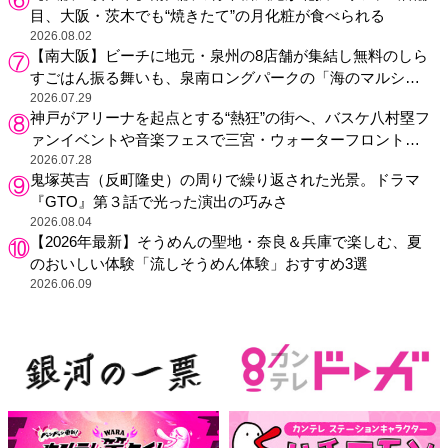
目、大阪・茨木でも“焼きたて”の月化粧が食べられる
2026.08.02
【南大阪】ビーチに地元・泉州の8店舗が集結し無料のしら
すごはん振る舞いも、泉南ロングパークの「海のマルシ
ェ」がリニューアル！
2026.07.29
神戸がアリーナを起点とする“熱狂”の街へ、バスケ八村塁フ
ァンイベントや音楽フェスで三宮・ウォーターフロントを
活性化
2026.07.28
鬼塚英吉（反町隆史）の周りで繰り返された光景。ドラマ
『GTO』第３話で光った演出の巧みさ
2026.08.04
【2026年最新】そうめんの聖地・奈良＆兵庫で楽しむ、夏
のおいしい体験「流しそうめん体験」おすすめ3選
2026.06.09