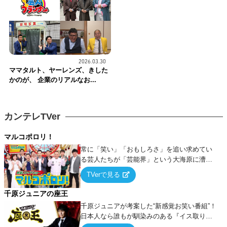
2026.03.30
ママタルト、ヤーレンズ、きした
かのが、 企業のリアルなお...
カンテレTVer
マルコポロリ！
常に「笑い」「おもしろさ」を追い求めてい
る芸人たちが「芸能界」という大海原に漕ぎ
出でて、新たなオモシロ人間を発掘する！
TVerで見る
千原ジュニアの座王
千原ジュニアが考案した“新感覚お笑い番組”！
日本人なら誰もが馴染みのある『イス取りゲ
ーム』をベースに、大喜利・ギャグ・モノボ