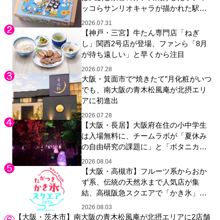
ッコらサンリオキャラが描かれた駅弁
やグッズが登場
2026.07.31
【神戸・三宮】牛たん専門店「ねぎ
し」関西2号店が登場、ファンら「8月
が待ち遠しい」と早くから注目
2026.07.28
大阪・箕面市で“焼きたて”月化粧がいつ
でも、南大阪の青木松風庵が北摂エリ
アに初進出
2026.07.28
【大阪・長居】大阪府在住の小中学生
は入場無料に、チームラボが「夏休み
の自由研究の課題に」と「ボタニカル
ガーデン 大阪」へ招待
2026.08.04
【大阪・高槻市】フルーツ系からおか
ず系、伝統の天然氷まで人気店が集
結、高槻阪急スクエアで「かき氷」祭
り
2026.08.03
【大阪・茨木市】南大阪の青木松風庵が北摂エリアに2店舗