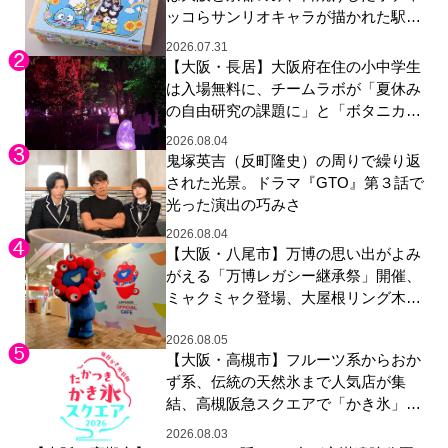
ッコらサンリオキャラが描かれた駅弁
やグッズが登場
2026.07.31
【大阪・長居】大阪府在住の小中学生
は入場無料に、チームラボが「夏休み
の自由研究の課題に」と「ボタニカル
ガーデン 大阪」へ招待
2026.08.04
鬼塚英吉（反町隆史）の周りで繰り返
された光景。ドラマ『GTO』第３話で
光った演出の巧みさ
2026.08.04
【大阪・八尾市】万博の思い出がよみ
がえる「万博レガシー継承祭」開催、
ミャクミャク登場、大屋根リング木材
展示も
2026.08.05
【大阪・高槻市】フルーツ系からおか
ず系、伝統の天然氷まで人気店が集
結、高槻阪急スクエアで「かき氷」祭
り
2026.08.03