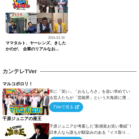
2026.03.30
ママタルト、ヤーレンズ、きした
かのが、 企業のリアルなお...
カンテレTVer
マルコポロリ！
常に「笑い」「おもしろさ」を追い求めてい
る芸人たちが「芸能界」という大海原に漕ぎ
出でて、新たなオモシロ人間を発掘する！
TVerで見る
千原ジュニアの座王
千原ジュニアが考案した“新感覚お笑い番組”！
日本人なら誰もが馴染みのある『イス取りゲ
ーム』をベースに、大喜利・ギャグ・モノボ