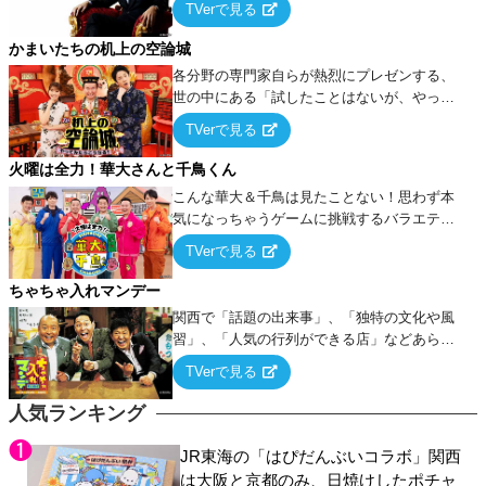
TVerで見る
ケ・歌…など様々なお題で芸人がショートネ
タを競い合う！
かまいたちの机上の空論城
各分野の専門家自らが熱烈にプレゼンする、
世の中にある「試したことはないが、やって
みたらこうなる！…ハズ」という“机上の空
TVerで見る
論”に若手芸人らがカラダを張って挑む！
火曜は全力！華大さんと千鳥くん
こんな華大＆千鳥は見たことない！思わず本
気になっちゃうゲームに挑戦するバラエティ
ー！
TVerで見る
ちゃちゃ入れマンデー
関西で「話題の出来事」、「独特の文化や風
習」、「人気の行列ができる店」などあらゆ
るテーマについて好き放題にちゃちゃを入れ
TVerで見る
ていく関西色を前面に押し出したトークバラ
エティ番組！
人気ランキング
JR東海の「はぴだんぶいコラボ」関西
は大阪と京都のみ、日焼けしたポチャ