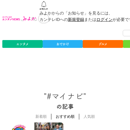
みよかからの「お知らせ」を見るには、
カンテレIDへの
新規登録
または
ログイン
が必要で
エンタメ
おでかけ
グルメ
"#マイナビ"
の記事
新着順
おすすめ順
人気順