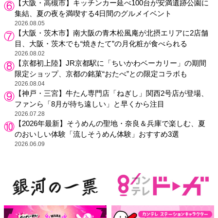
【大阪・高槻市】キッチンカー延べ100台が安満遺跡公園に
集結、夏の夜を満喫する4日間のグルメイベント
2026.08.05
【大阪・茨木市】南大阪の青木松風庵が北摂エリアに2店舗
目、大阪・茨木でも“焼きたて”の月化粧が食べられる
2026.08.02
【京都初上陸】JR京都駅に「ちいかわベーカリー」の期間
限定ショップ、京都の銘菓“おたべ”との限定コラボも
2026.08.04
【神戸・三宮】牛たん専門店「ねぎし」関西2号店が登場、
ファンら「8月が待ち遠しい」と早くから注目
2026.07.28
【2026年最新】そうめんの聖地・奈良＆兵庫で楽しむ、夏
のおいしい体験「流しそうめん体験」おすすめ3選
2026.06.09