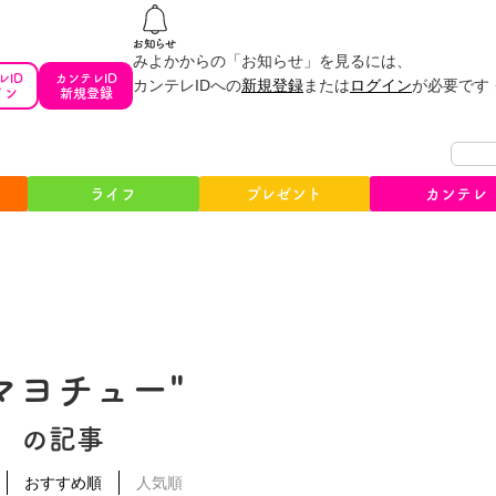
みよかからの「お知らせ」を見るには、
レID
カンテレID
カンテレIDへの
新規登録
または
ログイン
が必要です
イン
新規登録
ライフ
プレゼント
カンテレ
#マヨチュー"
の記事
おすすめ順
人気順