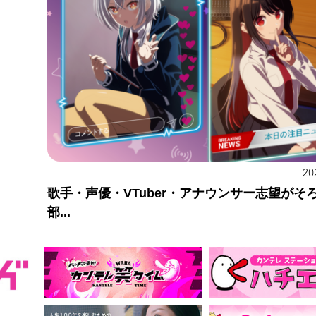
20
歌手・声優・VTuber・アナウンサー志望がそ
部...