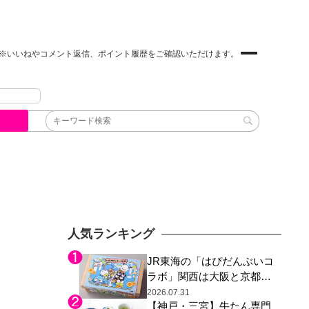
※いいねやコメント返信、ポイント履歴をご確認いただけます。
人気ランキング
JR東海の「はぴだんぶいコ
ラボ」関西は大阪と京都の
み、日焼けしたポチャッコ
2026.07.31
【神戸・三宮】牛たん専門
らサンリオキャラが描かれ