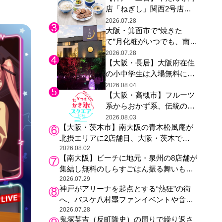
店「ねぎし」関西2号店が
た駅弁やグッズが登場
登場、ファンら「8月が待
2026.07.28
大阪・箕面市で“焼きた
ち遠しい」と早くから注目
て”月化粧がいつでも、南大
阪の青木松風庵が北摂エリ
2026.07.28
【大阪・長居】大阪府在住
アに初進出
の小中学生は入場無料に、
チームラボが「夏休みの自
2026.08.04
【大阪・高槻市】フルーツ
由研究の課題に」と「ボタ
系からおかず系、伝統の天
ニカルガーデン 大阪」へ招
然氷まで人気店が集結、高
待
2026.08.03
【大阪・茨木市】南大阪の青木松風庵が
槻阪急スクエアで「かき
北摂エリアに2店舗目、大阪・茨木で
氷」祭り
も“焼きたて”の月化粧が食べられる
2026.08.02
【南大阪】ビーチに地元・泉州の8店舗が
集結し無料のしらすごはん振る舞いも、
泉南ロングパークの「海のマルシェ」が
2026.07.29
神戸がアリーナを起点とする“熱狂”の街
リニューアル！
へ、バスケ八村塁ファンイベントや音楽
フェスで三宮・ウォーターフロントを活
2026.07.28
鬼塚英吉（反町隆史）の周りで繰り返さ
性化