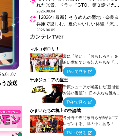
れた光景。ドラマ『GTO』第３話で光っ
た演出の巧みさ
2026.08.04
【2026年最新】そうめんの聖地・奈良＆
兵庫で楽しむ、夏のおいしい体験「流し
そうめん体験」おすすめ3選
2026.06.09
カンテレTVer
マルコポロリ！
常に「笑い」「おもしろさ」を
追い求めている芸人たちが「芸
能界」という大海原に漕ぎ出で
TVerで見る
て、新たなオモシロ人間を発掘
26.01.07
千原ジュニアの座王
する！
ろう放送
千原ジュニアが考案した“新感覚
お笑い番組”！ 日本人なら誰もが
馴染みのある『イス取りゲー
TVerで見る
ム』をベースに、大喜利・ギャ
かまいたちの机上の空論城
グ・モノボケ・歌…など様々な
お題で芸人がショートネタを競
各分野の専門家自らが熱烈にプ
い合う！
レゼンする、世の中にある「試
したことはないが、やってみた
TVerで見る
らこうなる！…ハズ」という“机