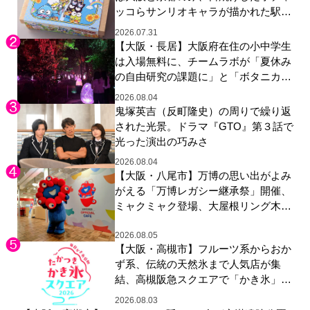
ッコらサンリオキャラが描かれた駅弁
やグッズが登場
2026.07.31
【大阪・長居】大阪府在住の小中学生
は入場無料に、チームラボが「夏休み
の自由研究の課題に」と「ボタニカル
ガーデン 大阪」へ招待
2026.08.04
鬼塚英吉（反町隆史）の周りで繰り返
された光景。ドラマ『GTO』第３話で
光った演出の巧みさ
2026.08.04
【大阪・八尾市】万博の思い出がよみ
がえる「万博レガシー継承祭」開催、
ミャクミャク登場、大屋根リング木材
展示も
2026.08.05
【大阪・高槻市】フルーツ系からおか
ず系、伝統の天然氷まで人気店が集
結、高槻阪急スクエアで「かき氷」祭
り
2026.08.03