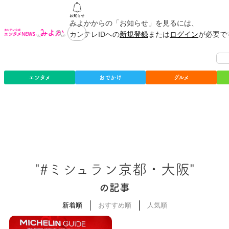
みよかからの「お知らせ」を見るには、
カンテレIDへの
新規登録
または
ログイン
が必要で
エンタメ
おでかけ
グルメ
"#ミシュラン京都・大阪"
の記事
新着順
おすすめ順
人気順