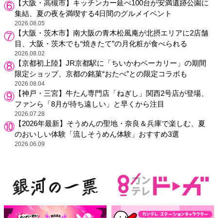
【大阪・高槻市】キッチンカー延べ100台が安満遺跡公園に
集結、夏の夜を満喫する4日間のグルメイベント
2026.08.05
【大阪・茨木市】南大阪の青木松風庵が北摂エリアに2店舗
目、大阪・茨木でも“焼きたて”の月化粧が食べられる
2026.08.02
【京都初上陸】JR京都駅に「ちいかわベーカリー」の期間
限定ショップ、京都の銘菓“おたべ”との限定コラボも
2026.08.04
【神戸・三宮】牛たん専門店「ねぎし」関西2号店が登場、
ファンら「8月が待ち遠しい」と早くから注目
2026.07.28
【2026年最新】そうめんの聖地・奈良＆兵庫で楽しむ、夏
のおいしい体験「流しそうめん体験」おすすめ3選
2026.06.09