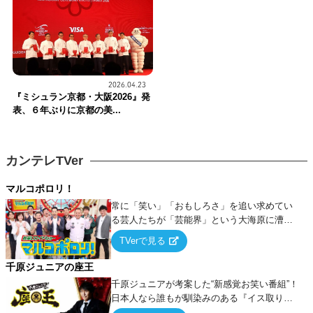
2026.04.23
『ミシュラン京都・大阪2026』発
表、６年ぶりに京都の美...
カンテレTVer
マルコポロリ！
常に「笑い」「おもしろさ」を追い求めてい
る芸人たちが「芸能界」という大海原に漕ぎ
出でて、新たなオモシロ人間を発掘する！
TVerで見る
千原ジュニアの座王
千原ジュニアが考案した“新感覚お笑い番組”！
日本人なら誰もが馴染みのある『イス取りゲ
ーム』をベースに、大喜利・ギャグ・モノボ