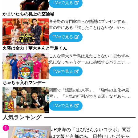
TVerで見る
ケ・歌…など様々なお題で芸人がショートネ
タを競い合う！
かまいたちの机上の空論城
各分野の専門家自らが熱烈にプレゼンする、
世の中にある「試したことはないが、やって
みたらこうなる！…ハズ」という“机上の空
TVerで見る
論”に若手芸人らがカラダを張って挑む！
火曜は全力！華大さんと千鳥くん
こんな華大＆千鳥は見たことない！思わず本
気になっちゃうゲームに挑戦するバラエティ
ー！
TVerで見る
ちゃちゃ入れマンデー
関西で「話題の出来事」、「独特の文化や風
習」、「人気の行列ができる店」などあらゆ
るテーマについて好き放題にちゃちゃを入れ
TVerで見る
ていく関西色を前面に押し出したトークバラ
エティ番組！
人気ランキング
JR東海の「はぴだんぶいコラボ」関西
は大阪と京都のみ、日焼けしたポチャ