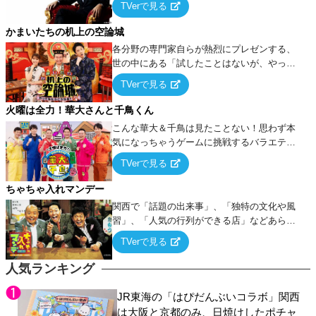
TVerで見る
ケ・歌…など様々なお題で芸人がショートネ
タを競い合う！
かまいたちの机上の空論城
各分野の専門家自らが熱烈にプレゼンする、
世の中にある「試したことはないが、やって
みたらこうなる！…ハズ」という“机上の空
TVerで見る
論”に若手芸人らがカラダを張って挑む！
火曜は全力！華大さんと千鳥くん
こんな華大＆千鳥は見たことない！思わず本
気になっちゃうゲームに挑戦するバラエティ
ー！
TVerで見る
ちゃちゃ入れマンデー
関西で「話題の出来事」、「独特の文化や風
習」、「人気の行列ができる店」などあらゆ
るテーマについて好き放題にちゃちゃを入れ
TVerで見る
ていく関西色を前面に押し出したトークバラ
エティ番組！
人気ランキング
JR東海の「はぴだんぶいコラボ」関西
は大阪と京都のみ、日焼けしたポチャ