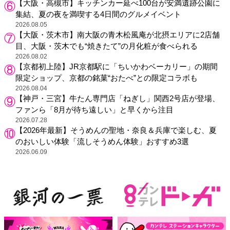
【大阪・高槻市】キッチンカー延べ100台が安満遺跡公園に
集結、夏の夜を満喫する4日間のグルメイベント
2026.08.05
【大阪・茨木市】南大阪の青木松風庵が北摂エリアに2店舗
目、大阪・茨木でも“焼きたて”の月化粧が食べられる
2026.08.02
【京都初上陸】JR京都駅に「ちいかわベーカリー」の期間
限定ショップ、京都の銘菓“おたべ”との限定コラボも
2026.08.04
【神戸・三宮】牛たん専門店「ねぎし」関西2号店が登場、
ファンら「8月が待ち遠しい」と早くから注目
2026.07.28
【2026年最新】そうめんの聖地・奈良＆兵庫で楽しむ、夏
のおいしい体験「流しそうめん体験」おすすめ3選
2026.06.09