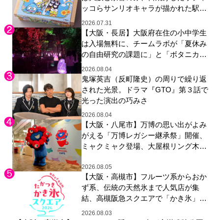
ッコらサンリオキャラが描かれた駅弁
やグッズが登場
2026.07.31
【大阪・長居】大阪府在住の小中学生
は入場無料に、チームラボが「夏休み
の自由研究の課題に」と「ボタニカル
ガーデン 大阪」へ招待
2026.08.04
鬼塚英吉（反町隆史）の周りで繰り返
された光景。ドラマ『GTO』第３話で
光った演出の巧みさ
2026.08.04
【大阪・八尾市】万博の思い出がよみ
がえる「万博レガシー継承祭」開催、
ミャクミャク登場、大屋根リング木材
展示も
2026.08.05
【大阪・高槻市】フルーツ系からおか
ず系、伝統の天然氷まで人気店が集
結、高槻阪急スクエアで「かき氷」祭
り
2026.08.03