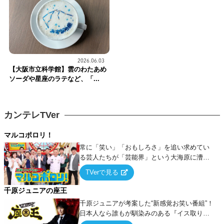
2026.06.03
【大阪市立科学館】雲のわたあめ
ソーダや星座のラテなど、「...
カンテレTVer
マルコポロリ！
常に「笑い」「おもしろさ」を追い求めてい
る芸人たちが「芸能界」という大海原に漕ぎ
出でて、新たなオモシロ人間を発掘する！
TVerで見る
千原ジュニアの座王
千原ジュニアが考案した“新感覚お笑い番組”！
日本人なら誰もが馴染みのある『イス取りゲ
ーム』をベースに、大喜利・ギャグ・モノボ