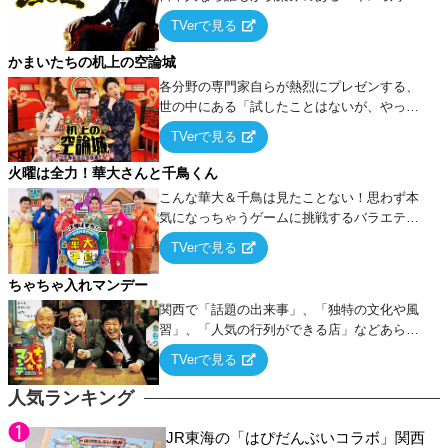
ーム』をベースに、大喜利・ギャグ・モノボ
TVerで見る
ケ・歌…など様々なお題で芸人がショートネ
タを競い合う！
かまいたちの机上の空論城
各分野の専門家自らが熱烈にプレゼンする、
世の中にある「試したことはないが、やって
みたらこうなる！…ハズ」という“机上の空
TVerで見る
論”に若手芸人らがカラダを張って挑む！
火曜は全力！華大さんと千鳥くん
こんな華大＆千鳥は見たことない！思わず本
気になっちゃうゲームに挑戦するバラエティ
ー！
TVerで見る
ちゃちゃ入れマンデー
関西で「話題の出来事」、「独特の文化や風
習」、「人気の行列ができる店」などあらゆ
るテーマについて好き放題にちゃちゃを入れ
TVerで見る
ていく関西色を前面に押し出したトークバラ
エティ番組！
人気ランキング
JR東海の「はぴだんぶいコラボ」関西