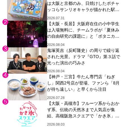
は大阪と京都のみ、日焼けしたポチャ
ッコらサンリオキャラが描かれた駅弁
やグッズが登場
2026.07.31
【大阪・長居】大阪府在住の小中学生
は入場無料に、チームラボが「夏休み
の自由研究の課題に」と「ボタニカル
ガーデン 大阪」へ招待
2026.08.04
鬼塚英吉（反町隆史）の周りで繰り返
された光景。ドラマ『GTO』第３話で
光った演出の巧みさ
2026.08.04
【神戸・三宮】牛たん専門店「ねぎ
し」関西2号店が登場、ファンら「8月
が待ち遠しい」と早くから注目
2026.07.28
【大阪・高槻市】フルーツ系からおか
ず系、伝統の天然氷まで人気店が集
結、高槻阪急スクエアで「かき氷」祭
り
2026.08.03