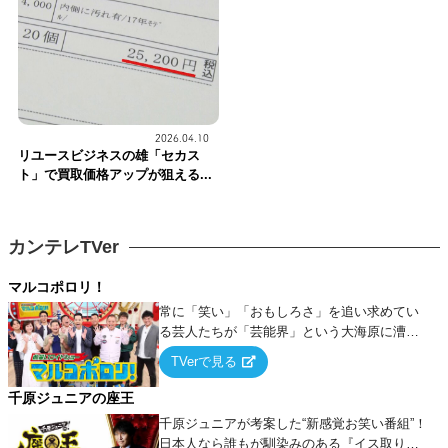
2026.04.10
リユースビジネスの雄「セカス
ト」で買取価格アップが狙える...
カンテレTVer
マルコポロリ！
常に「笑い」「おもしろさ」を追い求めてい
る芸人たちが「芸能界」という大海原に漕ぎ
出でて、新たなオモシロ人間を発掘する！
TVerで見る
千原ジュニアの座王
千原ジュニアが考案した“新感覚お笑い番組”！
日本人なら誰もが馴染みのある『イス取りゲ