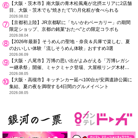
【大阪・茨木市】南大阪の青木松風庵が北摂エリアに2店舗
目、大阪・茨木でも“焼きたて”の月化粧が食べられる
2026.08.02
【京都初上陸】JR京都駅に「ちいかわベーカリー」の期間
限定ショップ、京都の銘菓“おたべ”との限定コラボも
2026.08.04
【2026年最新】そうめんの聖地・奈良＆兵庫で楽しむ、夏
のおいしい体験「流しそうめん体験」おすすめ3選
2026.06.09
【大阪・八尾市】万博の思い出がよみがえる「万博レガシ
ー継承祭」開催、ミャクミャク登場、大屋根リング木材展
示も
2026.08.05
【大阪・高槻市】キッチンカー延べ100台が安満遺跡公園に
集結、夏の夜を満喫する4日間のグルメイベント
2026.08.05