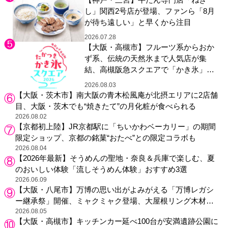
し」関西2号店が登場、ファンら「8月
が待ち遠しい」と早くから注目
2026.07.28
【大阪・高槻市】フルーツ系からおか
ず系、伝統の天然氷まで人気店が集
結、高槻阪急スクエアで「かき氷」祭
り
2026.08.03
【大阪・茨木市】南大阪の青木松風庵が北摂エリアに2店舗
目、大阪・茨木でも“焼きたて”の月化粧が食べられる
2026.08.02
【京都初上陸】JR京都駅に「ちいかわベーカリー」の期間
限定ショップ、京都の銘菓“おたべ”との限定コラボも
2026.08.04
【2026年最新】そうめんの聖地・奈良＆兵庫で楽しむ、夏
のおいしい体験「流しそうめん体験」おすすめ3選
2026.06.09
【大阪・八尾市】万博の思い出がよみがえる「万博レガシ
ー継承祭」開催、ミャクミャク登場、大屋根リング木材展
示も
2026.08.05
【大阪・高槻市】キッチンカー延べ100台が安満遺跡公園に