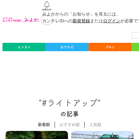
みよかからの「お知らせ」を見るには、
カンテレIDへの
新規登録
または
ログイン
が必要で
エンタメ
おでかけ
グルメ
"#ライトアップ"
の記事
新着順
おすすめ順
人気順