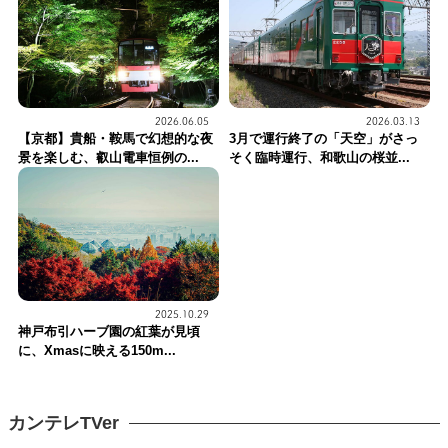
2026.06.05
2026.03.13
【京都】貴船・鞍馬で幻想的な夜
3月で運行終了の「天空」がさっ
景を楽しむ、叡山電車恒例の...
そく臨時運行、和歌山の桜並...
2025.10.29
神戸布引ハーブ園の紅葉が見頃
に、Xmasに映える150m...
カンテレTVer