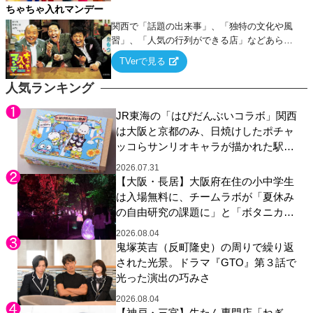
ちゃちゃ入れマンデー
関西で「話題の出来事」、「独特の文化や風
習」、「人気の行列ができる店」などあらゆ
るテーマについて好き放題にちゃちゃを入れ
TVerで見る
ていく関西色を前面に押し出したトークバラ
エティ番組！
人気ランキング
JR東海の「はぴだんぶいコラボ」関西
は大阪と京都のみ、日焼けしたポチャ
ッコらサンリオキャラが描かれた駅弁
やグッズが登場
2026.07.31
【大阪・長居】大阪府在住の小中学生
は入場無料に、チームラボが「夏休み
の自由研究の課題に」と「ボタニカル
ガーデン 大阪」へ招待
2026.08.04
鬼塚英吉（反町隆史）の周りで繰り返
された光景。ドラマ『GTO』第３話で
光った演出の巧みさ
2026.08.04
【神戸・三宮】牛たん専門店「ねぎ