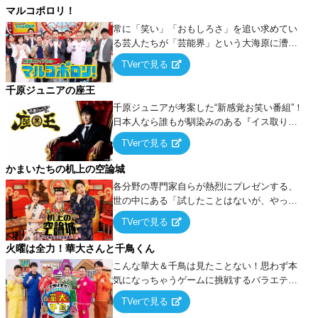
マルコポロリ！
常に「笑い」「おもしろさ」を追い求めてい
る芸人たちが「芸能界」という大海原に漕ぎ
出でて、新たなオモシロ人間を発掘する！
TVerで見る
千原ジュニアの座王
千原ジュニアが考案した“新感覚お笑い番組”！
日本人なら誰もが馴染みのある『イス取りゲ
ーム』をベースに、大喜利・ギャグ・モノボ
TVerで見る
ケ・歌…など様々なお題で芸人がショートネ
タを競い合う！
かまいたちの机上の空論城
各分野の専門家自らが熱烈にプレゼンする、
世の中にある「試したことはないが、やって
みたらこうなる！…ハズ」という“机上の空
TVerで見る
論”に若手芸人らがカラダを張って挑む！
火曜は全力！華大さんと千鳥くん
こんな華大＆千鳥は見たことない！思わず本
気になっちゃうゲームに挑戦するバラエティ
ー！
TVerで見る