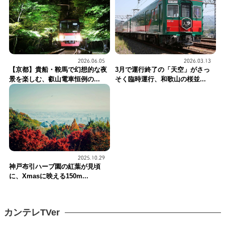
2026.06.05
2026.03.13
【京都】貴船・鞍馬で幻想的な夜
3月で運行終了の「天空」がさっ
景を楽しむ、叡山電車恒例の...
そく臨時運行、和歌山の桜並...
2025.10.29
神戸布引ハーブ園の紅葉が見頃
に、Xmasに映える150m...
カンテレTVer