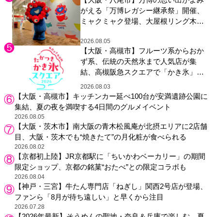
がえる「万博レガシー継承祭」開催、
ミャクミャク登場、大屋根リング木材
展示も
2026.08.05
【大阪・高槻市】フルーツ系からおか
ず系、伝統の天然氷まで人気店が集
結、高槻阪急スクエアで「かき氷」祭
り
2026.08.03
【大阪・高槻市】キッチンカー延べ100台が安満遺跡公園に
集結、夏の夜を満喫する4日間のグルメイベント
2026.08.05
【大阪・茨木市】南大阪の青木松風庵が北摂エリアに2店舗
目、大阪・茨木でも“焼きたて”の月化粧が食べられる
2026.08.02
【京都初上陸】JR京都駅に「ちいかわベーカリー」の期間
限定ショップ、京都の銘菓“おたべ”との限定コラボも
2026.08.04
【神戸・三宮】牛たん専門店「ねぎし」関西2号店が登場、
ファンら「8月が待ち遠しい」と早くから注目
2026.07.28
【2026年最新】そうめんの聖地・奈良＆兵庫で楽しむ、夏