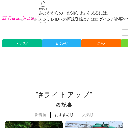
みよかからの「お知らせ」を見るには、
カンテレIDへの
新規登録
または
ログイン
が必要で
エンタメ
おでかけ
グルメ
"#ライトアップ"
の記事
新着順
おすすめ順
人気順