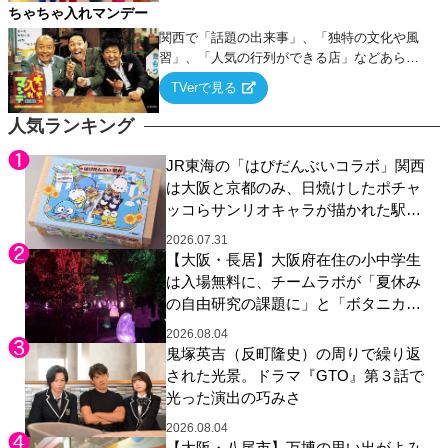
ちゃちゃ入れマンデー
関西で「話題の出来事」、「独特の文化や風
習」、「人気の行列ができる店」などあらゆ
るテーマについて好き放題にちゃちゃを入れ
TVerで見る
ていく関西色を前面に押し出したトークバラ
エティ番組！
人気ランキング
JR東海の「はぴだんぶいコラボ」関西
は大阪と京都のみ、日焼けしたポチャ
ッコらサンリオキャラが描かれた駅弁
やグッズが登場
2026.07.31
【大阪・長居】大阪府在住の小中学生
は入場無料に、チームラボが「夏休み
の自由研究の課題に」と「ボタニカル
ガーデン 大阪」へ招待
2026.08.04
鬼塚英吉（反町隆史）の周りで繰り返
された光景。ドラマ『GTO』第３話で
光った演出の巧みさ
2026.08.04
【大阪・八尾市】万博の思い出がよみ