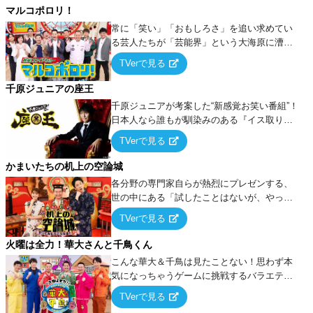
マルコポロリ！
常に「笑い」「おもしろさ」を追い求めてい
る芸人たちが「芸能界」という大海原に漕ぎ
出でて、新たなオモシロ人間を発掘する！
TVerで見る
千原ジュニアの座王
千原ジュニアが考案した“新感覚お笑い番組”！
日本人なら誰もが馴染みのある『イス取りゲ
ーム』をベースに、大喜利・ギャグ・モノボ
TVerで見る
ケ・歌…など様々なお題で芸人がショートネ
タを競い合う！
かまいたちの机上の空論城
各分野の専門家自らが熱烈にプレゼンする、
世の中にある「試したことはないが、やって
みたらこうなる！…ハズ」という“机上の空
TVerで見る
論”に若手芸人らがカラダを張って挑む！
火曜は全力！華大さんと千鳥くん
こんな華大＆千鳥は見たことない！思わず本
気になっちゃうゲームに挑戦するバラエティ
ー！
TVerで見る