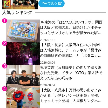
るテーマについて好き放題にちゃちゃを入れ
TVerで見る
ていく関西色を前面に押し出したトークバラ
エティ番組！
人気ランキング
JR東海の「はぴだんぶいコラボ」関西
は大阪と京都のみ、日焼けしたポチャ
ッコらサンリオキャラが描かれた駅弁
やグッズが登場
2026.07.31
【大阪・長居】大阪府在住の小中学生
は入場無料に、チームラボが「夏休み
の自由研究の課題に」と「ボタニカル
ガーデン 大阪」へ招待
2026.08.04
鬼塚英吉（反町隆史）の周りで繰り返
された光景。ドラマ『GTO』第３話で
光った演出の巧みさ
2026.08.04
【大阪・八尾市】万博の思い出がよみ
がえる「万博レガシー継承祭」開催、
ミャクミャク登場、大屋根リング木材
展示も