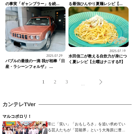
の事実「ギャンブラー」を続...
る最強ひんやり夏麺レシピ【...
2025.07.19
水田信二が教える自炊力が身につ
2025.07.29
バブルの最後の一滴 我が相棒「日
く夏レシピ【土曜はナニする⁉】
産・ラシーンフォルザ」 ...
1
2
3
…
カンテレTVer
マルコポロリ！
常に「笑い」「おもしろさ」を追い求めてい
る芸人たちが「芸能界」という大海原に漕ぎ