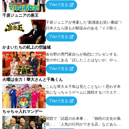
出でて、新たなオモシロ人間を発掘する！
TVerで見る
千原ジュニアの座王
千原ジュニアが考案した“新感覚お笑い番組”！
日本人なら誰もが馴染みのある『イス取りゲ
ーム』をベースに、大喜利・ギャグ・モノボ
TVerで見る
ケ・歌…など様々なお題で芸人がショートネ
タを競い合う！
かまいたちの机上の空論城
各分野の専門家自らが熱烈にプレゼンする、
世の中にある「試したことはないが、やって
みたらこうなる！…ハズ」という“机上の空
TVerで見る
論”に若手芸人らがカラダを張って挑む！
火曜は全力！華大さんと千鳥くん
こんな華大＆千鳥は見たことない！思わず本
気になっちゃうゲームに挑戦するバラエティ
ー！
TVerで見る
ちゃちゃ入れマンデー
関西で「話題の出来事」、「独特の文化や風
習」、「人気の行列ができる店」などあらゆ