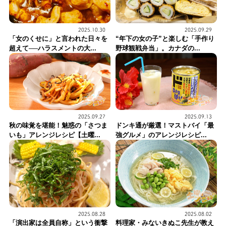
2025.10.30
2025.09.29
「女のくせに」と言われた日々を
“年下の女の子”と楽しむ「手作り
超えて──ハラスメントの大...
野球観戦弁当」。カナダの...
2025.09.27
2025.09.13
秋の味覚を堪能！魅惑の「さつま
ドンキ通が厳選！マストバイ「最
いも」アレンジレシピ【土曜...
強グルメ」のアレンジレシピ...
2025.08.28
2025.08.02
「演出家は全員自称」という衝撃
料理家・みないきぬこ先生が教え