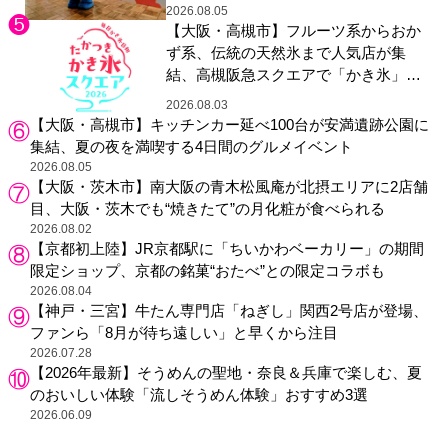
2026.08.05
【大阪・高槻市】フルーツ系からおか
ず系、伝統の天然氷まで人気店が集
結、高槻阪急スクエアで「かき氷」祭
り
2026.08.03
【大阪・高槻市】キッチンカー延べ100台が安満遺跡公園に
集結、夏の夜を満喫する4日間のグルメイベント
2026.08.05
【大阪・茨木市】南大阪の青木松風庵が北摂エリアに2店舗
目、大阪・茨木でも“焼きたて”の月化粧が食べられる
2026.08.02
【京都初上陸】JR京都駅に「ちいかわベーカリー」の期間
限定ショップ、京都の銘菓“おたべ”との限定コラボも
2026.08.04
【神戸・三宮】牛たん専門店「ねぎし」関西2号店が登場、
ファンら「8月が待ち遠しい」と早くから注目
2026.07.28
【2026年最新】そうめんの聖地・奈良＆兵庫で楽しむ、夏
のおいしい体験「流しそうめん体験」おすすめ3選
2026.06.09