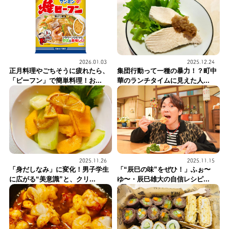
2026.01.03
2025.12.24
正月料理やごちそうに疲れたら、
集団行動って一種の暴力！？町中
「ビーフン」で簡単料理！お...
華のランチタイムに見えた人...
2025.11.26
2025.11.15
「身だしなみ」に変化！男子学生
「“辰巳の味”をぜひ！」ふぉ〜
に広がる“美意識”と、クリ...
ゆ〜・辰巳雄大の自信レシピ...