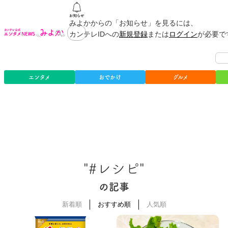
みよかからの「お知らせ」を見るには、
カンテレIDへの
新規登録
または
ログイン
が必要で
エンタメ
おでかけ
グルメ
"#レシピ"
の記事
新着順
おすすめ順
人気順