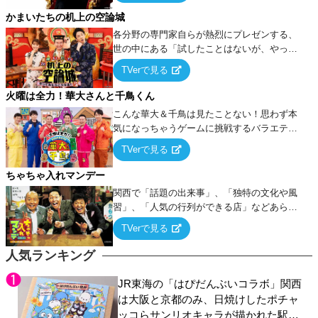
タを競い合う！
かまいたちの机上の空論城
各分野の専門家自らが熱烈にプレゼンする、
世の中にある「試したことはないが、やって
みたらこうなる！…ハズ」という“机上の空
TVerで見る
論”に若手芸人らがカラダを張って挑む！
火曜は全力！華大さんと千鳥くん
こんな華大＆千鳥は見たことない！思わず本
気になっちゃうゲームに挑戦するバラエティ
ー！
TVerで見る
ちゃちゃ入れマンデー
関西で「話題の出来事」、「独特の文化や風
習」、「人気の行列ができる店」などあらゆ
るテーマについて好き放題にちゃちゃを入れ
TVerで見る
ていく関西色を前面に押し出したトークバラ
エティ番組！
人気ランキング
JR東海の「はぴだんぶいコラボ」関西
は大阪と京都のみ、日焼けしたポチャ
ッコらサンリオキャラが描かれた駅弁