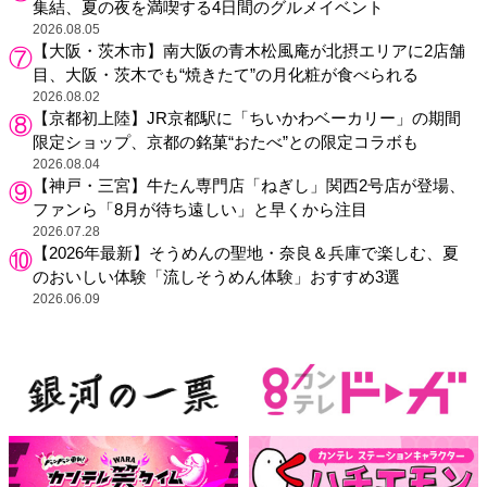
集結、夏の夜を満喫する4日間のグルメイベント
2026.08.05
【大阪・茨木市】南大阪の青木松風庵が北摂エリアに2店舗
目、大阪・茨木でも“焼きたて”の月化粧が食べられる
2026.08.02
【京都初上陸】JR京都駅に「ちいかわベーカリー」の期間
限定ショップ、京都の銘菓“おたべ”との限定コラボも
2026.08.04
【神戸・三宮】牛たん専門店「ねぎし」関西2号店が登場、
ファンら「8月が待ち遠しい」と早くから注目
2026.07.28
【2026年最新】そうめんの聖地・奈良＆兵庫で楽しむ、夏
のおいしい体験「流しそうめん体験」おすすめ3選
2026.06.09