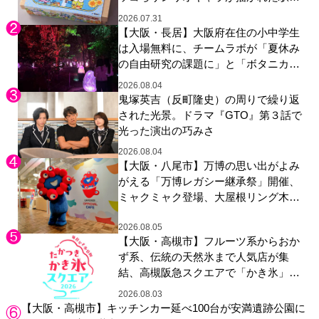
やグッズが登場
2026.07.31
【大阪・長居】大阪府在住の小中学生
は入場無料に、チームラボが「夏休み
の自由研究の課題に」と「ボタニカル
ガーデン 大阪」へ招待
2026.08.04
鬼塚英吉（反町隆史）の周りで繰り返
された光景。ドラマ『GTO』第３話で
光った演出の巧みさ
2026.08.04
【大阪・八尾市】万博の思い出がよみ
がえる「万博レガシー継承祭」開催、
ミャクミャク登場、大屋根リング木材
展示も
2026.08.05
【大阪・高槻市】フルーツ系からおか
ず系、伝統の天然氷まで人気店が集
結、高槻阪急スクエアで「かき氷」祭
り
2026.08.03
【大阪・高槻市】キッチンカー延べ100台が安満遺跡公園に