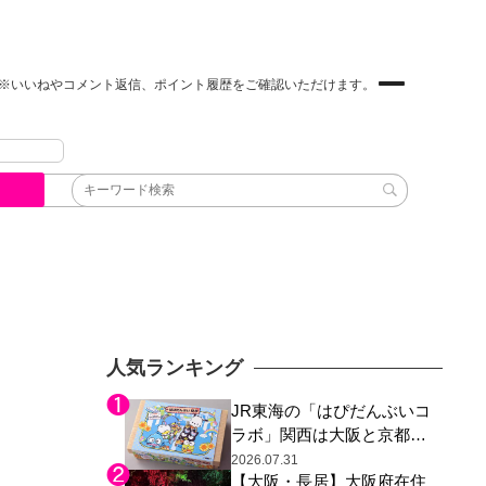
※いいねやコメント返信、ポイント履歴をご確認いただけます。
人気ランキング
JR東海の「はぴだんぶいコ
ラボ」関西は大阪と京都の
み、日焼けしたポチャッコ
2026.07.31
【大阪・長居】大阪府在住
らサンリオキャラが描かれ