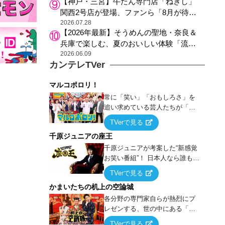
【神戸・三宮】牛たん専門店「ねぎし」
関西2号店が登場、ファンら「8月が待ち
遠しい」と早くから注目
2026.07.28
【2026年最新】そうめんの聖地・奈良＆
兵庫で楽しむ、夏のおいしい体験「流し
そうめん体験」おすすめ3選
2026.06.09
カンテレTVer
マルコポロリ！
常に「笑い」「おもしろさ」を
追い求めている芸人たちが「芸
能界」という大海原に漕ぎ出で
TVerで見る
て、新たなオモシロ人間を発掘
千原ジュニアの座王
する！
千原ジュニアが考案した“新感覚
お笑い番組”！ 日本人なら誰もが
馴染みのある『イス取りゲー
TVerで見る
ム』をベースに、大喜利・ギャ
かまいたちの机上の空論城
グ・モノボケ・歌…など様々な
お題で芸人がショートネタを競
各分野の専門家自らが熱烈にプ
い合う！
レゼンする、世の中にある「試
したことはないが、やってみた
TVerで見る