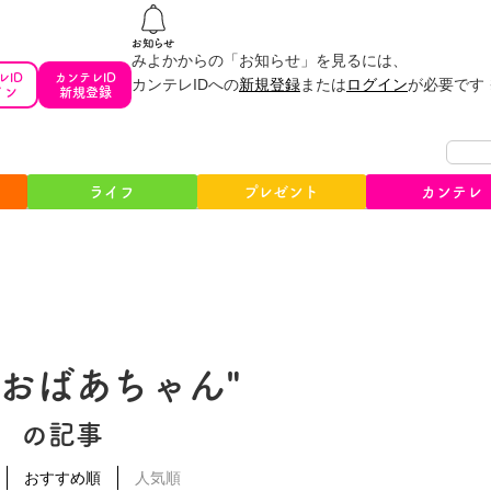
みよかからの「お知らせ」を見るには、
レID
カンテレID
カンテレIDへの
新規登録
または
ログイン
が必要です
イン
新規登録
ライフ
プレゼント
カンテレ
博おばあちゃん"
の記事
おすすめ順
人気順