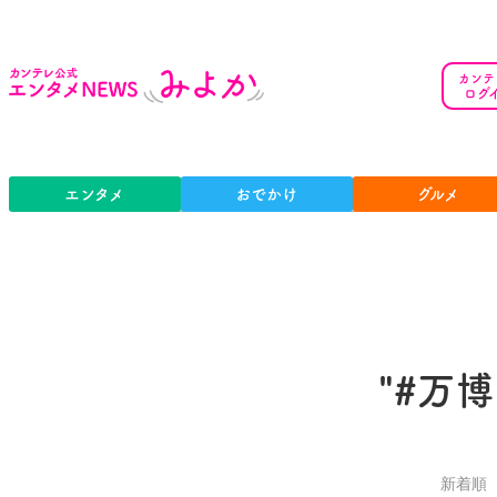
カンテ
ログ
エンタメ
おでかけ
グルメ
"#万
新着順