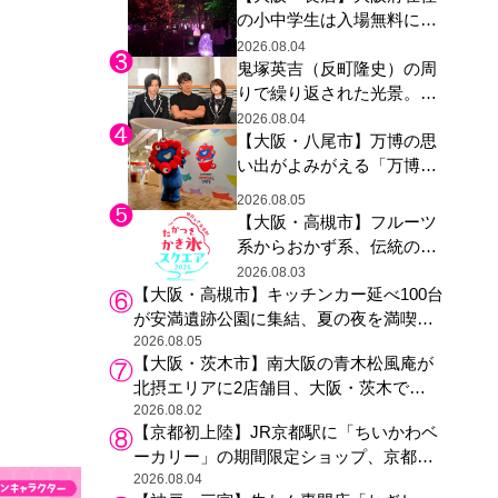
の小中学生は入場無料に、
た駅弁やグッズが登場
チームラボが「夏休みの自
2026.08.04
鬼塚英吉（反町隆史）の周
由研究の課題に」と「ボタ
りで繰り返された光景。ド
ニカルガーデン 大阪」へ招
ラマ『GTO』第３話で光っ
待
2026.08.04
【大阪・八尾市】万博の思
た演出の巧みさ
い出がよみがえる「万博レ
ガシー継承祭」開催、ミャ
2026.08.05
クミャク登場、大屋根リン
【大阪・高槻市】フルーツ
グ木材展示も
系からおかず系、伝統の天
然氷まで人気店が集結、高
2026.08.03
【大阪・高槻市】キッチンカー延べ100台
槻阪急スクエアで「かき
が安満遺跡公園に集結、夏の夜を満喫す
氷」祭り
る4日間のグルメイベント
2026.08.05
【大阪・茨木市】南大阪の青木松風庵が
北摂エリアに2店舗目、大阪・茨木で
も“焼きたて”の月化粧が食べられる
2026.08.02
【京都初上陸】JR京都駅に「ちいかわベ
ーカリー」の期間限定ショップ、京都の
銘菓“おたべ”との限定コラボも
2026.08.04