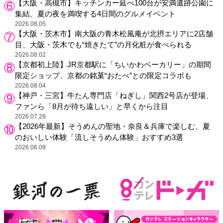
【大阪・高槻市】キッチンカー延べ100台が安満遺跡公園に
集結、夏の夜を満喫する4日間のグルメイベント
2026.08.05
【大阪・茨木市】南大阪の青木松風庵が北摂エリアに2店舗
目、大阪・茨木でも“焼きたて”の月化粧が食べられる
2026.08.02
【京都初上陸】JR京都駅に「ちいかわベーカリー」の期間
限定ショップ、京都の銘菓“おたべ”との限定コラボも
2026.08.04
【神戸・三宮】牛たん専門店「ねぎし」関西2号店が登場、
ファンら「8月が待ち遠しい」と早くから注目
2026.07.28
【2026年最新】そうめんの聖地・奈良＆兵庫で楽しむ、夏
のおいしい体験「流しそうめん体験」おすすめ3選
2026.06.09