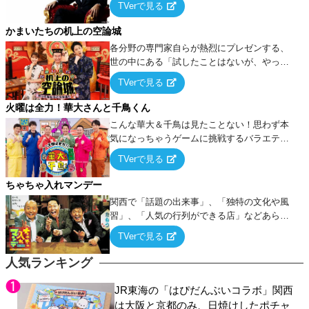
TVerで見る
ケ・歌…など様々なお題で芸人がショートネ
タを競い合う！
かまいたちの机上の空論城
各分野の専門家自らが熱烈にプレゼンする、
世の中にある「試したことはないが、やって
みたらこうなる！…ハズ」という“机上の空
TVerで見る
論”に若手芸人らがカラダを張って挑む！
火曜は全力！華大さんと千鳥くん
こんな華大＆千鳥は見たことない！思わず本
気になっちゃうゲームに挑戦するバラエティ
ー！
TVerで見る
ちゃちゃ入れマンデー
関西で「話題の出来事」、「独特の文化や風
習」、「人気の行列ができる店」などあらゆ
るテーマについて好き放題にちゃちゃを入れ
TVerで見る
ていく関西色を前面に押し出したトークバラ
エティ番組！
人気ランキング
JR東海の「はぴだんぶいコラボ」関西
は大阪と京都のみ、日焼けしたポチャ