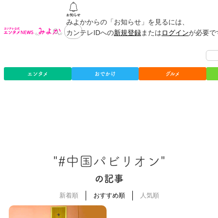
みよかからの「お知らせ」を見るには、
カンテレIDへの
新規登録
または
ログイン
が必要で
エンタメ
おでかけ
グルメ
"#中国パビリオン"
の記事
新着順
おすすめ順
人気順