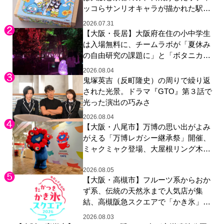
ッコらサンリオキャラが描かれた駅弁
やグッズが登場
2026.07.31
【大阪・長居】大阪府在住の小中学生
は入場無料に、チームラボが「夏休み
の自由研究の課題に」と「ボタニカル
ガーデン 大阪」へ招待
2026.08.04
鬼塚英吉（反町隆史）の周りで繰り返
された光景。ドラマ『GTO』第３話で
光った演出の巧みさ
2026.08.04
【大阪・八尾市】万博の思い出がよみ
がえる「万博レガシー継承祭」開催、
ミャクミャク登場、大屋根リング木材
展示も
2026.08.05
【大阪・高槻市】フルーツ系からおか
ず系、伝統の天然氷まで人気店が集
結、高槻阪急スクエアで「かき氷」祭
り
2026.08.03