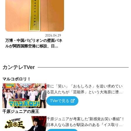
2026.04.29
万博・中国パビリオンの壁面パネ
ルが関西国際空港に移設、日...
カンテレTVer
マルコポロリ！
常に「笑い」「おもしろさ」を追い求めてい
る芸人たちが「芸能界」という大海原に漕ぎ
出でて、新たなオモシロ人間を発掘する！
TVerで見る
千原ジュニアの座王
千原ジュニアが考案した“新感覚お笑い番組”！
日本人なら誰もが馴染みのある『イス取りゲ
ーム』をベースに、大喜利・ギャグ・モノボ