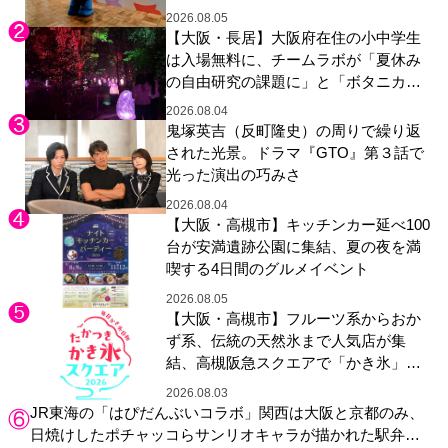
2026.08.05
【大阪・長居】大阪府在住の小中学生
は入場無料に、チームラボが「夏休み
の自由研究の課題に」と「ボタニカル
ガーデン 大阪」へ招待
2026.08.04
鬼塚英吉（反町隆史）の周りで繰り返
された光景。ドラマ『GTO』第３話で
光った演出の巧みさ
2026.08.04
【大阪・高槻市】キッチンカー延べ100
台が安満遺跡公園に集結、夏の夜を満
喫する4日間のグルメイベント
2026.08.05
【大阪・高槻市】フルーツ系からおか
ず系、伝統の天然氷まで人気店が集
結、高槻阪急スクエアで「かき氷」祭
り
2026.08.03
JR東海の「はぴだんぶいコラボ」関西は大阪と京都のみ、
日焼けしたポチャッコらサンリオキャラが描かれた駅弁や