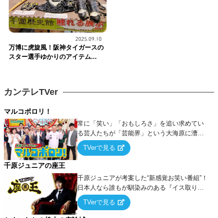
2025.09.10
万博に虎旋風！阪神タイガースの
スター選手ゆかりのアイテム...
カンテレTVer
マルコポロリ！
常に「笑い」「おもしろさ」を追い求めてい
る芸人たちが「芸能界」という大海原に漕ぎ
出でて、新たなオモシロ人間を発掘する！
TVerで見る
千原ジュニアの座王
千原ジュニアが考案した“新感覚お笑い番組”！
日本人なら誰もが馴染みのある『イス取りゲ
ーム』をベースに、大喜利・ギャグ・モノボ
TVerで見る
ケ・歌…など様々なお題で芸人がショートネ
タを競い合う！