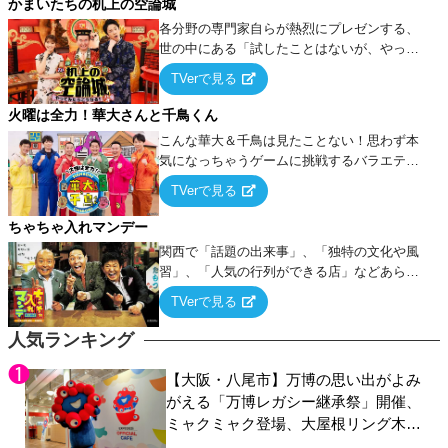
かまいたちの机上の空論城
各分野の専門家自らが熱烈にプレゼンする、
世の中にある「試したことはないが、やって
みたらこうなる！…ハズ」という“机上の空
TVerで見る
論”に若手芸人らがカラダを張って挑む！
火曜は全力！華大さんと千鳥くん
こんな華大＆千鳥は見たことない！思わず本
気になっちゃうゲームに挑戦するバラエティ
ー！
TVerで見る
ちゃちゃ入れマンデー
関西で「話題の出来事」、「独特の文化や風
習」、「人気の行列ができる店」などあらゆ
るテーマについて好き放題にちゃちゃを入れ
TVerで見る
ていく関西色を前面に押し出したトークバラ
エティ番組！
人気ランキング
【大阪・八尾市】万博の思い出がよみ
がえる「万博レガシー継承祭」開催、
ミャクミャク登場、大屋根リング木材
展示も