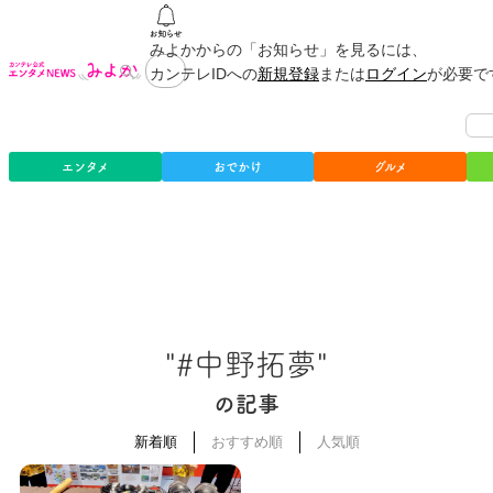
みよかからの「お知らせ」を見るには、
カンテレIDへの
新規登録
または
ログイン
が必要で
エンタメ
おでかけ
グルメ
"#中野拓夢"
の記事
新着順
おすすめ順
人気順