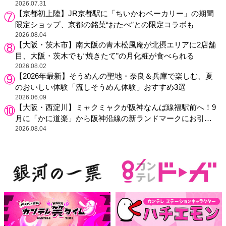
グッズが登場
2026.07.31
【京都初上陸】JR京都駅に「ちいかわベーカリー」の期間
限定ショップ、京都の銘菓“おたべ”との限定コラボも
2026.08.04
【大阪・茨木市】南大阪の青木松風庵が北摂エリアに2店舗
目、大阪・茨木でも“焼きたて”の月化粧が食べられる
2026.08.02
【2026年最新】そうめんの聖地・奈良＆兵庫で楽しむ、夏
のおいしい体験「流しそうめん体験」おすすめ3選
2026.06.09
【大阪・西淀川】ミャクミャクが阪神なんば線福駅前へ！9
月に「かに道楽」から阪神沿線の新ランドマークにお引っ
越し
2026.08.04