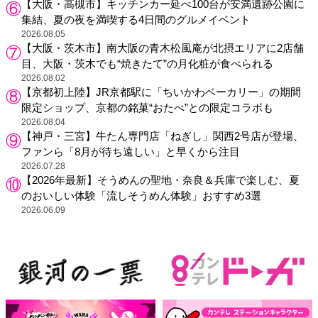
【大阪・高槻市】キッチンカー延べ100台が安満遺跡公園に
集結、夏の夜を満喫する4日間のグルメイベント
2026.08.05
【大阪・茨木市】南大阪の青木松風庵が北摂エリアに2店舗
目、大阪・茨木でも“焼きたて”の月化粧が食べられる
2026.08.02
【京都初上陸】JR京都駅に「ちいかわベーカリー」の期間
限定ショップ、京都の銘菓“おたべ”との限定コラボも
2026.08.04
【神戸・三宮】牛たん専門店「ねぎし」関西2号店が登場、
ファンら「8月が待ち遠しい」と早くから注目
2026.07.28
【2026年最新】そうめんの聖地・奈良＆兵庫で楽しむ、夏
のおいしい体験「流しそうめん体験」おすすめ3選
2026.06.09