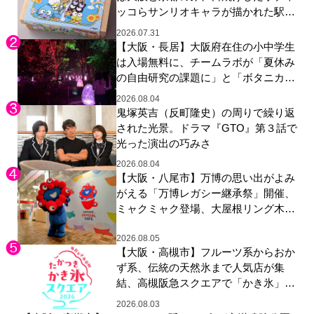
ッコらサンリオキャラが描かれた駅弁
やグッズが登場
2026.07.31
【大阪・長居】大阪府在住の小中学生
は入場無料に、チームラボが「夏休み
の自由研究の課題に」と「ボタニカル
ガーデン 大阪」へ招待
2026.08.04
鬼塚英吉（反町隆史）の周りで繰り返
された光景。ドラマ『GTO』第３話で
光った演出の巧みさ
2026.08.04
【大阪・八尾市】万博の思い出がよみ
がえる「万博レガシー継承祭」開催、
ミャクミャク登場、大屋根リング木材
展示も
2026.08.05
【大阪・高槻市】フルーツ系からおか
ず系、伝統の天然氷まで人気店が集
結、高槻阪急スクエアで「かき氷」祭
り
2026.08.03