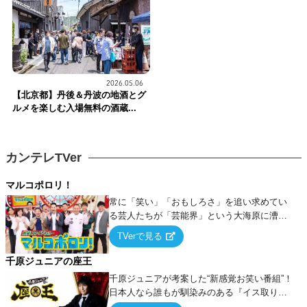
2026.05.06
【北京都】丹後＆丹波の地酒とグ
ルメを楽しむ入場無料の酒蔵...
カンテレTVer
マルコポロリ！
常に「笑い」「おもしろさ」を追い求めてい
る芸人たちが「芸能界」という大海原に漕ぎ
出でて、新たなオモシロ人間を発掘する！
TVerで見る
千原ジュニアの座王
千原ジュニアが考案した“新感覚お笑い番組”！
日本人なら誰もが馴染みのある『イス取りゲ
ーム』をベースに、大喜利・ギャグ・モノボ