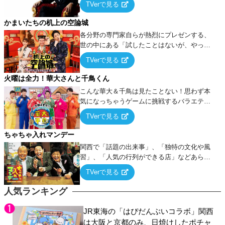
TVerで見る
ケ・歌…など様々なお題で芸人がショートネ
タを競い合う！
かまいたちの机上の空論城
各分野の専門家自らが熱烈にプレゼンする、
世の中にある「試したことはないが、やって
みたらこうなる！…ハズ」という“机上の空
TVerで見る
論”に若手芸人らがカラダを張って挑む！
火曜は全力！華大さんと千鳥くん
こんな華大＆千鳥は見たことない！思わず本
気になっちゃうゲームに挑戦するバラエティ
ー！
TVerで見る
ちゃちゃ入れマンデー
関西で「話題の出来事」、「独特の文化や風
習」、「人気の行列ができる店」などあらゆ
るテーマについて好き放題にちゃちゃを入れ
TVerで見る
ていく関西色を前面に押し出したトークバラ
エティ番組！
人気ランキング
JR東海の「はぴだんぶいコラボ」関西
は大阪と京都のみ、日焼けしたポチャ