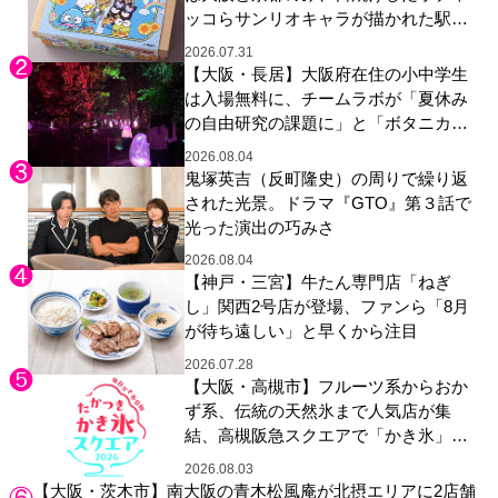
ッコらサンリオキャラが描かれた駅弁
やグッズが登場
2026.07.31
【大阪・長居】大阪府在住の小中学生
は入場無料に、チームラボが「夏休み
の自由研究の課題に」と「ボタニカル
ガーデン 大阪」へ招待
2026.08.04
鬼塚英吉（反町隆史）の周りで繰り返
された光景。ドラマ『GTO』第３話で
光った演出の巧みさ
2026.08.04
【神戸・三宮】牛たん専門店「ねぎ
し」関西2号店が登場、ファンら「8月
が待ち遠しい」と早くから注目
2026.07.28
【大阪・高槻市】フルーツ系からおか
ず系、伝統の天然氷まで人気店が集
結、高槻阪急スクエアで「かき氷」祭
り
2026.08.03
【大阪・茨木市】南大阪の青木松風庵が北摂エリアに2店舗