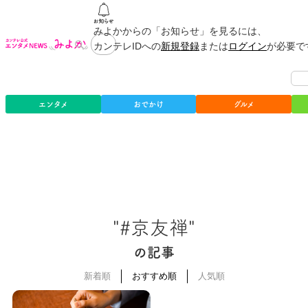
みよかからの「お知らせ」を見るには、
カンテレIDへの
新規登録
または
ログイン
が必要で
エンタメ
おでかけ
グルメ
"#京友禅"
の記事
新着順
おすすめ順
人気順