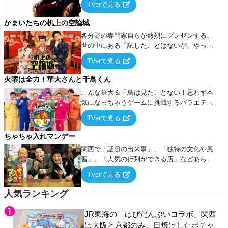
TVerで見る
ケ・歌…など様々なお題で芸人がショートネ
タを競い合う！
かまいたちの机上の空論城
各分野の専門家自らが熱烈にプレゼンする、
世の中にある「試したことはないが、やって
みたらこうなる！…ハズ」という“机上の空
TVerで見る
論”に若手芸人らがカラダを張って挑む！
火曜は全力！華大さんと千鳥くん
こんな華大＆千鳥は見たことない！思わず本
気になっちゃうゲームに挑戦するバラエティ
ー！
TVerで見る
ちゃちゃ入れマンデー
関西で「話題の出来事」、「独特の文化や風
習」、「人気の行列ができる店」などあらゆ
るテーマについて好き放題にちゃちゃを入れ
TVerで見る
ていく関西色を前面に押し出したトークバラ
エティ番組！
人気ランキング
JR東海の「はぴだんぶいコラボ」関西
は大阪と京都のみ、日焼けしたポチャ