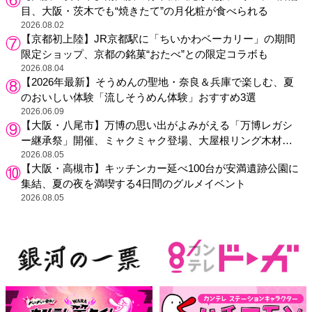
目、大阪・茨木でも“焼きたて”の月化粧が食べられる
2026.08.02
【京都初上陸】JR京都駅に「ちいかわベーカリー」の期間
限定ショップ、京都の銘菓“おたべ”との限定コラボも
2026.08.04
【2026年最新】そうめんの聖地・奈良＆兵庫で楽しむ、夏
のおいしい体験「流しそうめん体験」おすすめ3選
2026.06.09
【大阪・八尾市】万博の思い出がよみがえる「万博レガシ
ー継承祭」開催、ミャクミャク登場、大屋根リング木材展
示も
2026.08.05
【大阪・高槻市】キッチンカー延べ100台が安満遺跡公園に
集結、夏の夜を満喫する4日間のグルメイベント
2026.08.05