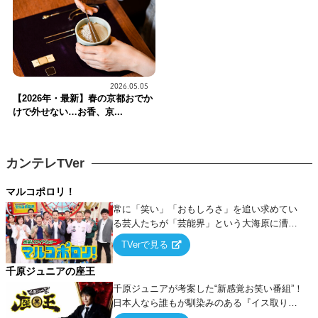
2026.05.05
【2026年・最新】春の京都おでか
けで外せない…お香、京...
カンテレTVer
マルコポロリ！
常に「笑い」「おもしろさ」を追い求めてい
る芸人たちが「芸能界」という大海原に漕ぎ
出でて、新たなオモシロ人間を発掘する！
TVerで見る
千原ジュニアの座王
千原ジュニアが考案した“新感覚お笑い番組”！
日本人なら誰もが馴染みのある『イス取りゲ
ーム』をベースに、大喜利・ギャグ・モノボ