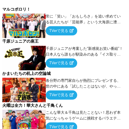
マルコポロリ！
常に「笑い」「おもしろさ」を追い求めてい
る芸人たちが「芸能界」という大海原に漕ぎ
出でて、新たなオモシロ人間を発掘する！
TVerで見る
千原ジュニアの座王
千原ジュニアが考案した“新感覚お笑い番組”！
日本人なら誰もが馴染みのある『イス取りゲ
ーム』をベースに、大喜利・ギャグ・モノボ
TVerで見る
ケ・歌…など様々なお題で芸人がショートネ
タを競い合う！
かまいたちの机上の空論城
各分野の専門家自らが熱烈にプレゼンする、
世の中にある「試したことはないが、やって
みたらこうなる！…ハズ」という“机上の空
TVerで見る
論”に若手芸人らがカラダを張って挑む！
火曜は全力！華大さんと千鳥くん
こんな華大＆千鳥は見たことない！思わず本
気になっちゃうゲームに挑戦するバラエティ
ー！
TVerで見る