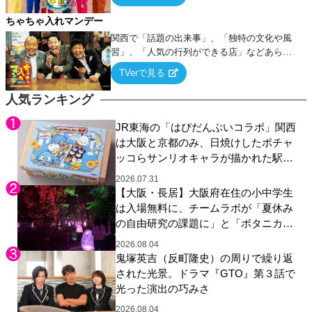
ちゃちゃ入れマンデー
関西で「話題の出来事」、「独特の文化や風
習」、「人気の行列ができる店」などあらゆ
るテーマについて好き放題にちゃちゃを入れ
TVerで見る
ていく関西色を前面に押し出したトークバラ
エティ番組！
人気ランキング
JR東海の「はぴだんぶいコラボ」関西
は大阪と京都のみ、日焼けしたポチャ
ッコらサンリオキャラが描かれた駅弁
やグッズが登場
2026.07.31
【大阪・長居】大阪府在住の小中学生
は入場無料に、チームラボが「夏休み
の自由研究の課題に」と「ボタニカル
ガーデン 大阪」へ招待
2026.08.04
鬼塚英吉（反町隆史）の周りで繰り返
された光景。ドラマ『GTO』第３話で
光った演出の巧みさ
2026.08.04