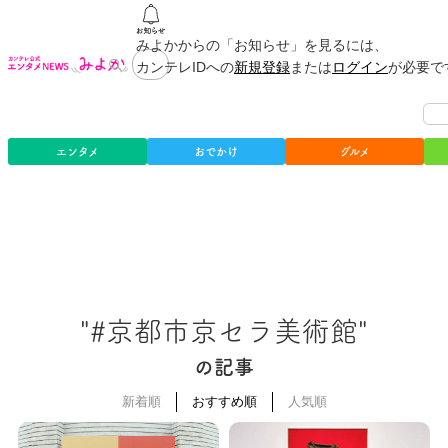
みよかからの「お知らせ」を見るには、
カンテレIDへの
新規登録
または
ログイン
が必要で
エンタメ
おでかけ
グルメ
"#京都市京セラ美術館"
の記事
新着順
おすすめ順
人気順