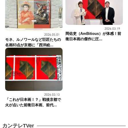
2026.03.19
岡佑吏（AmBitious）が体感！前
2026.05.01
衛日本画の傑作に圧...
モネ、ルノワールなど巨匠たちの
名画83点が京都に「西洋絵...
2026.03.13
「これが日本画！？」戦後京都で
火が点いた前衛日本画、前代...
カンテレTVer