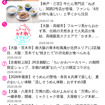
【神戸・三宮】牛たん専門店「ねぎ
し」関西2号店が登場、ファンら「8月
が待ち遠しい」と早くから注目
2026.07.28
【大阪・高槻市】フルーツ系からおか
ず系、伝統の天然氷まで人気店が集
結、高槻阪急スクエアで「かき氷」祭
り
2026.08.03
【大阪・茨木市】南大阪の青木松風庵が北摂エリアに2店舗
目、大阪・茨木でも“焼きたて”の月化粧が食べられる
2026.08.02
【京都初上陸】JR京都駅に「ちいかわベーカリー」の期間
限定ショップ、京都の銘菓“おたべ”との限定コラボも
2026.08.04
【2026年最新】そうめんの聖地・奈良＆兵庫で楽しむ、夏
のおいしい体験「流しそうめん体験」おすすめ3選
2026.06.09
【大阪・八尾市】万博の思い出がよみがえる「万博レガシ
ー継承祭」開催、ミャクミャク登場、大屋根リング木材展
示も
2026.08.05