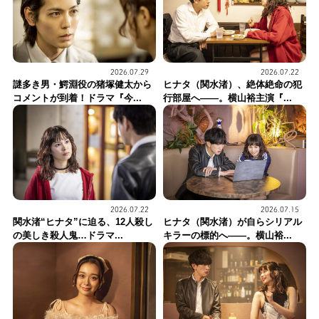
2026.07.29
2026.07.22
謎多き男・鰐淵役の猪塚健太から
ヒナタ（関水渚）、絶体絶命の犯
コメントが到着！ドラマ『今...
行部屋へ——。横山裕主演『...
2026.07.22
2026.07.15
関水渚“ヒナタ”に迫る、12人殺し
ヒナタ（関水渚）が自らシリアル
の美しき殺人鬼…ドラマ...
キラーの標的へ——。横山裕...