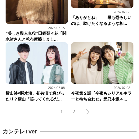
2026.07.08
「ありがとね」——最も恐ろしい
のは、助けたくなるような相...
2026.07.15
“美しき殺人鬼役”田鍋梨々花「関
水渚さんと乾布摩擦しまし...
2026.07.08
2026.07.08
横山裕×関水渚、初共演で息ぴっ
今夜第２話『今夜もシリアルキラ
たり？横山「笑ってくれるだ...
ーと待ち合わせ』元乃木坂４...
1
2
カンテレTVer