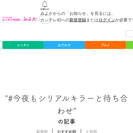
みよかからの「お知らせ」を見るには、
カンテレIDへの
新規登録
または
ログイン
が必要で
エンタメ
おでかけ
グルメ
"#今夜もシリアルキラーと待ち合
わせ"
の記事
新着順
おすすめ順
人気順