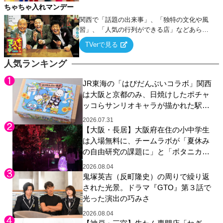
ちゃちゃ入れマンデー
関西で「話題の出来事」、「独特の文化や風
習」、「人気の行列ができる店」などあらゆ
るテーマについて好き放題にちゃちゃを入れ
TVerで見る
ていく関西色を前面に押し出したトークバラ
エティ番組！
人気ランキング
JR東海の「はぴだんぶいコラボ」関西
は大阪と京都のみ、日焼けしたポチャ
ッコらサンリオキャラが描かれた駅弁
やグッズが登場
2026.07.31
【大阪・長居】大阪府在住の小中学生
は入場無料に、チームラボが「夏休み
の自由研究の課題に」と「ボタニカル
ガーデン 大阪」へ招待
2026.08.04
鬼塚英吉（反町隆史）の周りで繰り返
された光景。ドラマ『GTO』第３話で
光った演出の巧みさ
2026.08.04