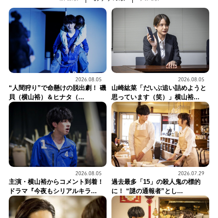
2026.08.05
2026.08.05
“人間狩り”で命懸けの脱出劇！ 磯
山崎紘菜「だいぶ追い詰めようと
貝（横山裕）＆ヒナタ（...
思っています（笑）」横山裕...
2026.08.05
2026.07.29
主演・横山裕からコメント到着！
過去最多「15」の殺人鬼の標的
ドラマ『今夜もシリアルキラ...
に！ “謎の通報者”とし...