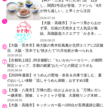
【神戸・三宮】牛たん専門店「ねぎ
し」関西2号店が登場、ファンら「8月
が待ち遠しい」と早くから注目
2026.07.28
【大阪・高槻市】フルーツ系からおか
ず系、伝統の天然氷まで人気店が集
結、高槻阪急スクエアで「かき氷」祭
り
2026.08.03
【大阪・茨木市】南大阪の青木松風庵が北摂エリアに2店舗
目、大阪・茨木でも“焼きたて”の月化粧が食べられる
2026.08.02
【京都初上陸】JR京都駅に「ちいかわベーカリー」の期間
限定ショップ、京都の銘菓“おたべ”との限定コラボも
2026.08.04
【2026年最新】そうめんの聖地・奈良＆兵庫で楽しむ、夏
のおいしい体験「流しそうめん体験」おすすめ3選
2026.06.09
【大阪・八尾市】万博の思い出がよみがえる「万博レガシ
ー継承祭」開催、ミャクミャク登場、大屋根リング木材展
示も
2026.08.05
【大阪・高槻市】キッチンカー延べ100台が安満遺跡公園に