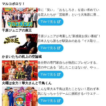
マルコポロリ！
常に「笑い」「おもしろさ」を追い求めてい
る芸人たちが「芸能界」という大海原に漕ぎ
出でて、新たなオモシロ人間を発掘する！
TVerで見る
千原ジュニアの座王
千原ジュニアが考案した“新感覚お笑い番組”！
日本人なら誰もが馴染みのある『イス取りゲ
ーム』をベースに、大喜利・ギャグ・モノボ
TVerで見る
ケ・歌…など様々なお題で芸人がショートネ
タを競い合う！
かまいたちの机上の空論城
各分野の専門家自らが熱烈にプレゼンする、
世の中にある「試したことはないが、やって
みたらこうなる！…ハズ」という“机上の空
TVerで見る
論”に若手芸人らがカラダを張って挑む！
火曜は全力！華大さんと千鳥くん
こんな華大＆千鳥は見たことない！思わず本
気になっちゃうゲームに挑戦するバラエティ
ー！
TVerで見る