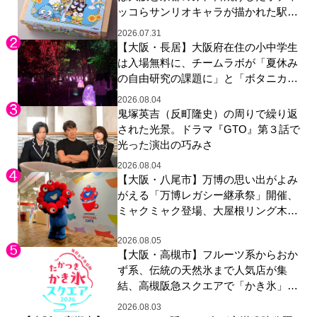
ッコらサンリオキャラが描かれた駅弁
やグッズが登場
2026.07.31
【大阪・長居】大阪府在住の小中学生
は入場無料に、チームラボが「夏休み
の自由研究の課題に」と「ボタニカル
ガーデン 大阪」へ招待
2026.08.04
鬼塚英吉（反町隆史）の周りで繰り返
された光景。ドラマ『GTO』第３話で
光った演出の巧みさ
2026.08.04
【大阪・八尾市】万博の思い出がよみ
がえる「万博レガシー継承祭」開催、
ミャクミャク登場、大屋根リング木材
展示も
2026.08.05
【大阪・高槻市】フルーツ系からおか
ず系、伝統の天然氷まで人気店が集
結、高槻阪急スクエアで「かき氷」祭
り
2026.08.03