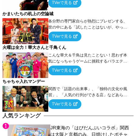
TVerで見る
ケ・歌…など様々なお題で芸人がショートネ
タを競い合う！
かまいたちの机上の空論城
各分野の専門家自らが熱烈にプレゼンする、
世の中にある「試したことはないが、やって
みたらこうなる！…ハズ」という“机上の空
TVerで見る
論”に若手芸人らがカラダを張って挑む！
火曜は全力！華大さんと千鳥くん
こんな華大＆千鳥は見たことない！思わず本
気になっちゃうゲームに挑戦するバラエティ
ー！
TVerで見る
ちゃちゃ入れマンデー
関西で「話題の出来事」、「独特の文化や風
習」、「人気の行列ができる店」などあらゆ
るテーマについて好き放題にちゃちゃを入れ
TVerで見る
ていく関西色を前面に押し出したトークバラ
エティ番組！
人気ランキング
JR東海の「はぴだんぶいコラボ」関西
は大阪と京都のみ、日焼けしたポチャ