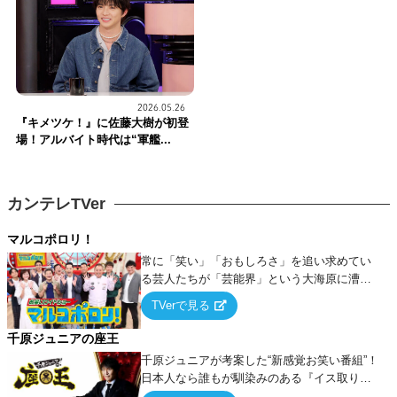
2026.05.26
『キメツケ！』に佐藤大樹が初登
場！アルバイト時代は“軍艦...
カンテレTVer
マルコポロリ！
常に「笑い」「おもしろさ」を追い求めてい
る芸人たちが「芸能界」という大海原に漕ぎ
出でて、新たなオモシロ人間を発掘する！
TVerで見る
千原ジュニアの座王
千原ジュニアが考案した“新感覚お笑い番組”！
日本人なら誰もが馴染みのある『イス取りゲ
ーム』をベースに、大喜利・ギャグ・モノボ