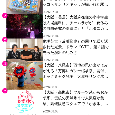
ッコらサンリオキャラが描かれた駅弁
やグッズが登場
2026.07.31
【大阪・長居】大阪府在住の小中学生
は入場無料に、チームラボが「夏休み
の自由研究の課題に」と「ボタニカル
ガーデン 大阪」へ招待
2026.08.04
鬼塚英吉（反町隆史）の周りで繰り返
された光景。ドラマ『GTO』第３話で
光った演出の巧みさ
2026.08.04
【大阪・八尾市】万博の思い出がよみ
がえる「万博レガシー継承祭」開催、
ミャクミャク登場、大屋根リング木材
展示も
2026.08.05
【大阪・高槻市】フルーツ系からおか
ず系、伝統の天然氷まで人気店が集
結、高槻阪急スクエアで「かき氷」祭
り
2026.08.03