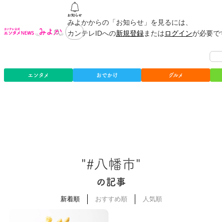
みよかからの「お知らせ」を見るには、
カンテレIDへの
新規登録
または
ログイン
が必要で
エンタメ
おでかけ
グルメ
"#八幡市"
の記事
新着順
おすすめ順
人気順