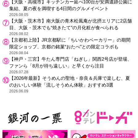
【大阪・高槻市】キッチンカー延べ100台が安満遺跡公園に
集結、夏の夜を満喫する4日間のグルメイベント
2026.08.05
【大阪・茨木市】南大阪の青木松風庵が北摂エリアに2店舗
目、大阪・茨木でも“焼きたて”の月化粧が食べられる
2026.08.02
【京都初上陸】JR京都駅に「ちいかわベーカリー」の期間
限定ショップ、京都の銘菓“おたべ”との限定コラボも
2026.08.04
【神戸・三宮】牛たん専門店「ねぎし」関西2号店が登場、
ファンら「8月が待ち遠しい」と早くから注目
2026.07.28
【2026年最新】そうめんの聖地・奈良＆兵庫で楽しむ、夏
のおいしい体験「流しそうめん体験」おすすめ3選
2026.06.09