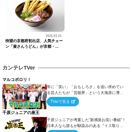
2026.03.25
待望の京都府初出店、人気チェー
ン「資さんうどん」が京都・...
カンテレTVer
マルコポロリ！
常に「笑い」「おもしろさ」を追い求めてい
る芸人たちが「芸能界」という大海原に漕ぎ
出でて、新たなオモシロ人間を発掘する！
TVerで見る
千原ジュニアの座王
千原ジュニアが考案した“新感覚お笑い番組”！
日本人なら誰もが馴染みのある『イス取りゲ
ーム』をベースに、大喜利・ギャグ・モノボ