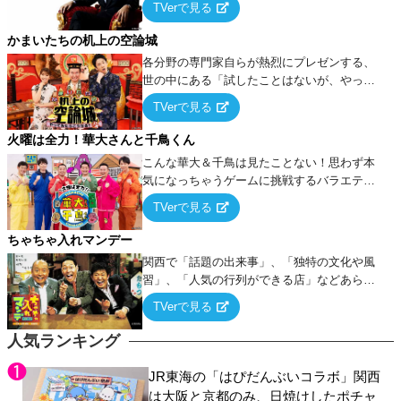
TVerで見る
ケ・歌…など様々なお題で芸人がショートネ
タを競い合う！
かまいたちの机上の空論城
各分野の専門家自らが熱烈にプレゼンする、
世の中にある「試したことはないが、やって
みたらこうなる！…ハズ」という“机上の空
TVerで見る
論”に若手芸人らがカラダを張って挑む！
火曜は全力！華大さんと千鳥くん
こんな華大＆千鳥は見たことない！思わず本
気になっちゃうゲームに挑戦するバラエティ
ー！
TVerで見る
ちゃちゃ入れマンデー
関西で「話題の出来事」、「独特の文化や風
習」、「人気の行列ができる店」などあらゆ
るテーマについて好き放題にちゃちゃを入れ
TVerで見る
ていく関西色を前面に押し出したトークバラ
エティ番組！
人気ランキング
JR東海の「はぴだんぶいコラボ」関西
は大阪と京都のみ、日焼けしたポチャ