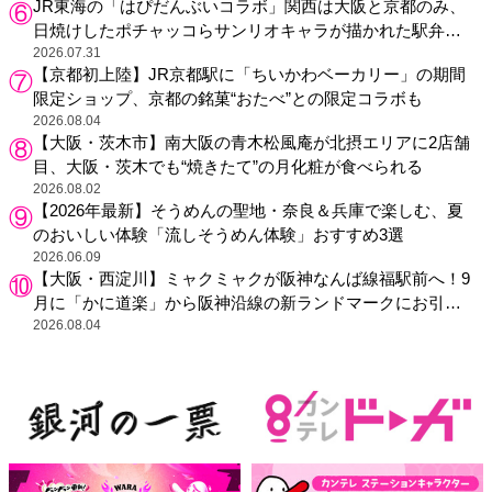
JR東海の「はぴだんぶいコラボ」関西は大阪と京都のみ、
日焼けしたポチャッコらサンリオキャラが描かれた駅弁や
グッズが登場
2026.07.31
【京都初上陸】JR京都駅に「ちいかわベーカリー」の期間
限定ショップ、京都の銘菓“おたべ”との限定コラボも
2026.08.04
【大阪・茨木市】南大阪の青木松風庵が北摂エリアに2店舗
目、大阪・茨木でも“焼きたて”の月化粧が食べられる
2026.08.02
【2026年最新】そうめんの聖地・奈良＆兵庫で楽しむ、夏
のおいしい体験「流しそうめん体験」おすすめ3選
2026.06.09
【大阪・西淀川】ミャクミャクが阪神なんば線福駅前へ！9
月に「かに道楽」から阪神沿線の新ランドマークにお引っ
越し
2026.08.04