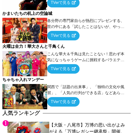
TVerで見る
ケ・歌…など様々なお題で芸人がショートネ
タを競い合う！
かまいたちの机上の空論城
各分野の専門家自らが熱烈にプレゼンする、
世の中にある「試したことはないが、やって
みたらこうなる！…ハズ」という“机上の空
TVerで見る
論”に若手芸人らがカラダを張って挑む！
火曜は全力！華大さんと千鳥くん
こんな華大＆千鳥は見たことない！思わず本
気になっちゃうゲームに挑戦するバラエティ
ー！
TVerで見る
ちゃちゃ入れマンデー
関西で「話題の出来事」、「独特の文化や風
習」、「人気の行列ができる店」などあらゆ
るテーマについて好き放題にちゃちゃを入れ
TVerで見る
ていく関西色を前面に押し出したトークバラ
エティ番組！
人気ランキング
【大阪・八尾市】万博の思い出がよみ
がえる「万博レガシー継承祭」開催、