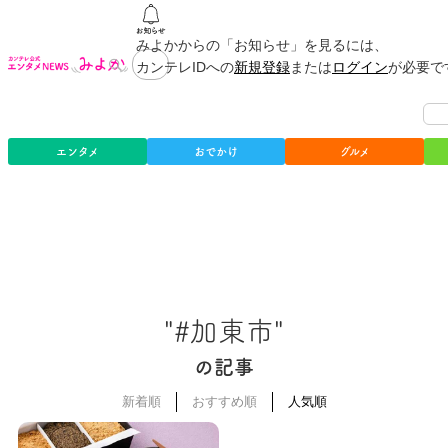
みよかからの「お知らせ」を見るには、
カンテレIDへの
新規登録
または
ログイン
が必要で
エンタメ
おでかけ
グルメ
"#加東市"
の記事
新着順
おすすめ順
人気順