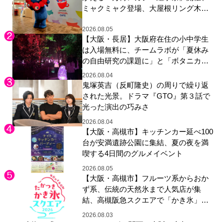
ミャクミャク登場、大屋根リング木材
展示も
2026.08.05
【大阪・長居】大阪府在住の小中学生
は入場無料に、チームラボが「夏休み
の自由研究の課題に」と「ボタニカル
ガーデン 大阪」へ招待
2026.08.04
鬼塚英吉（反町隆史）の周りで繰り返
された光景。ドラマ『GTO』第３話で
光った演出の巧みさ
2026.08.04
【大阪・高槻市】キッチンカー延べ100
台が安満遺跡公園に集結、夏の夜を満
喫する4日間のグルメイベント
2026.08.05
【大阪・高槻市】フルーツ系からおか
ず系、伝統の天然氷まで人気店が集
結、高槻阪急スクエアで「かき氷」祭
り
2026.08.03