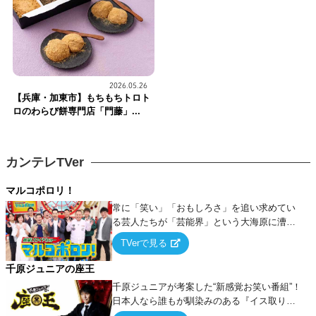
2026.05.26
【兵庫・加東市】もちもちトロト
ロのわらび餅専門店「門藤」...
カンテレTVer
マルコポロリ！
常に「笑い」「おもしろさ」を追い求めてい
る芸人たちが「芸能界」という大海原に漕ぎ
出でて、新たなオモシロ人間を発掘する！
TVerで見る
千原ジュニアの座王
千原ジュニアが考案した“新感覚お笑い番組”！
日本人なら誰もが馴染みのある『イス取りゲ
ーム』をベースに、大喜利・ギャグ・モノボ