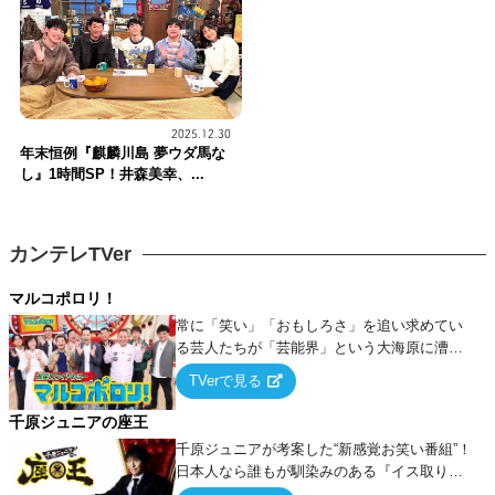
2025.12.30
年末恒例『麒麟川島 夢ウダ馬な
し』1時間SP！井森美幸、...
カンテレTVer
マルコポロリ！
常に「笑い」「おもしろさ」を追い求めてい
る芸人たちが「芸能界」という大海原に漕ぎ
出でて、新たなオモシロ人間を発掘する！
TVerで見る
千原ジュニアの座王
千原ジュニアが考案した“新感覚お笑い番組”！
日本人なら誰もが馴染みのある『イス取りゲ
ーム』をベースに、大喜利・ギャグ・モノボ