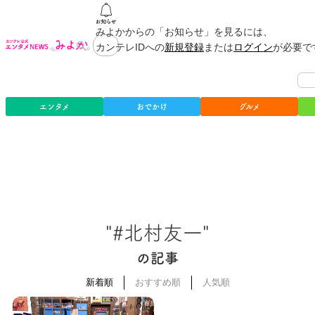
みよかからの「お知らせ」を見るには、
カンテレIDへの
新規登録
または
ログイン
が必要で
エンタメ
おでかけ
グルメ
"#北村友一"
の記事
新着順
おすすめ順
人気順