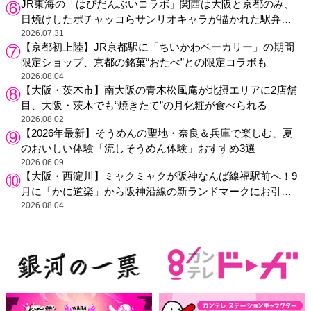
JR東海の「はぴだんぶいコラボ」関西は大阪と京都のみ、
日焼けしたポチャッコらサンリオキャラが描かれた駅弁や
グッズが登場
2026.07.31
【京都初上陸】JR京都駅に「ちいかわベーカリー」の期間
限定ショップ、京都の銘菓“おたべ”との限定コラボも
2026.08.04
【大阪・茨木市】南大阪の青木松風庵が北摂エリアに2店舗
目、大阪・茨木でも“焼きたて”の月化粧が食べられる
2026.08.02
【2026年最新】そうめんの聖地・奈良＆兵庫で楽しむ、夏
のおいしい体験「流しそうめん体験」おすすめ3選
2026.06.09
【大阪・西淀川】ミャクミャクが阪神なんば線福駅前へ！9
月に「かに道楽」から阪神沿線の新ランドマークにお引っ
越し
2026.08.04