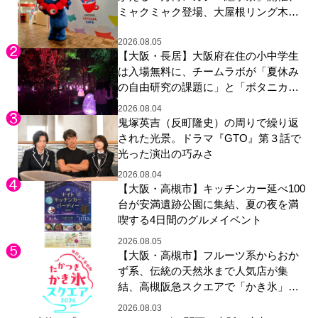
ミャクミャク登場、大屋根リング木材
展示も
2026.08.05
【大阪・長居】大阪府在住の小中学生
は入場無料に、チームラボが「夏休み
の自由研究の課題に」と「ボタニカル
ガーデン 大阪」へ招待
2026.08.04
鬼塚英吉（反町隆史）の周りで繰り返
された光景。ドラマ『GTO』第３話で
光った演出の巧みさ
2026.08.04
【大阪・高槻市】キッチンカー延べ100
台が安満遺跡公園に集結、夏の夜を満
喫する4日間のグルメイベント
2026.08.05
【大阪・高槻市】フルーツ系からおか
ず系、伝統の天然氷まで人気店が集
結、高槻阪急スクエアで「かき氷」祭
り
2026.08.03