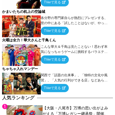
TVerで見る
ケ・歌…など様々なお題で芸人がショートネ
タを競い合う！
かまいたちの机上の空論城
各分野の専門家自らが熱烈にプレゼンする、
世の中にある「試したことはないが、やって
みたらこうなる！…ハズ」という“机上の空
TVerで見る
論”に若手芸人らがカラダを張って挑む！
火曜は全力！華大さんと千鳥くん
こんな華大＆千鳥は見たことない！思わず本
気になっちゃうゲームに挑戦するバラエティ
ー！
TVerで見る
ちゃちゃ入れマンデー
関西で「話題の出来事」、「独特の文化や風
習」、「人気の行列ができる店」などあらゆ
るテーマについて好き放題にちゃちゃを入れ
TVerで見る
ていく関西色を前面に押し出したトークバラ
エティ番組！
人気ランキング
【大阪・八尾市】万博の思い出がよみ
がえる「万博レガシー継承祭」開催、